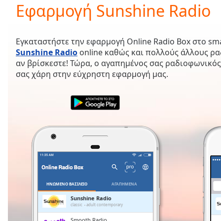
Current
Εφαρμογή Sunshine Radio
Time
0:00
/
Duration
-:-
Εγκαταστήστε την εφαρμογή Online Radio Box στο sm
Loaded
:
Sunshine Radio
online καθώς και πολλούς άλλους ρ
0.00%
αν βρίσκεστε! Τώρα, ο αγαπημένος σας ραδιοφωνικός
0:00
σας χάρη στην εύχρηστη εφαρμογή μας.
Stream
Type
LIVE
Seek to
live,
currently
behind
live
LIVE
Remaining
Time
-
-:-
1x
ΗΝΩΜΈΝΟ ΒΑΣΊΛΕΙΟ
ΑΓΑΠΗΜΈΝΑ
Playback
Sunshine Radio
Rate
classic
adult contemporary
Smooth Radio