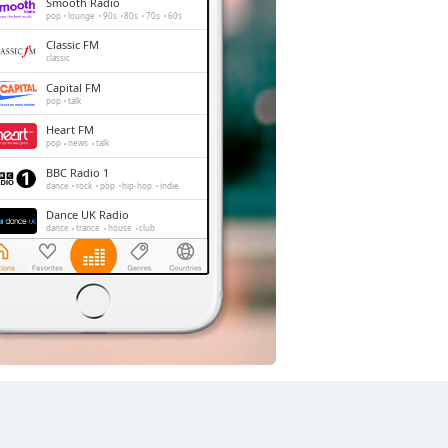
Smooth Radio
pop
lounge
90s
80s
70s
60s
Classic FM
classic
Capital FM
pop
talk
Heart FM
pop
news
talk
BBC Radio 1
dance
rock
pop
hip-hop
indie
Dance UK Radio
dance
trance
house
club
LBC
news
talk
Gold Radio
oldies