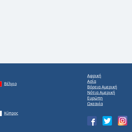
Αφρική
Ασία
Βέλγιο
Βόρεια Αμερική
Νότια Αμερική
Ευρώπη
Ωκεανία
Κύπρος