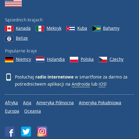
Sąsiednich krajach
Kanada
Meksyk
Kuba
Bahamy
Belize
Popularne kraje
Niemcy
Holandia
Polska
Czechy
Posłuchaj
radio internetowe
w smartfonie za darmo za
pośrednictwem aplikacji na
Androida
lub
iOS
!
Afryka
Azja
Ameryka Północna
Ameryka Południowa
Europa
Oceania