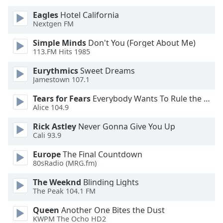
Color
Eagles
Hotel California
Nextgen FM
Opacity
Simple Minds
Don't You (Forget About Me)
113.FM Hits 1985
Caption
Area
Eurythmics
Sweet Dreams
Jamestown 107.1
Background
Color
Tears for Fears
Everybody Wants To Rule the World
Alice 104.9
Opacity
Rick Astley
Never Gonna Give You Up
Cali 93.9
Font
Europe
The Final Countdown
Size
80sRadio (MRG.fm)
The Weeknd
Blinding Lights
Text
The Peak 104.1 FM
Edge
Queen
Another One Bites the Dust
Style
KWPM The Ocho HD2