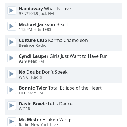
Haddaway
What Is Love
Font
97.7/104.9 Jack FM
Family
Michael Jackson
Beat It
113.FM Hits 1983
Reset
Done
Culture Club
Karma Chameleon
Beatrice Radio
Close
Modal
Dialog
Cyndi Lauper
Girls Just Want to Have Fun
End
92.9 Peak FM
of
No Doubt
Don't Speak
dialog
WNXT Radio
window.
Bonnie Tyler
Total Eclipse of the Heart
HOT 97.5 FM
David Bowie
Let's Dance
WGRR
Mr. Mister
Broken Wings
Radio New York Live