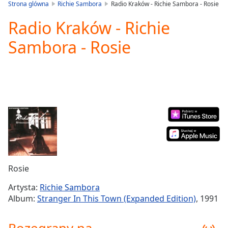
is
Strona glówna
Richie Sambora
Radio Kraków - Richie Sambora - Rosie
loading.
Radio Kraków - Richie
Play
Video
Sambora - Rosie
Play
Skip
Backward
Skip
Forward
Mute
Current
Time
0:00
/
Duration
-:-
Loaded
:
0.00%
Rosie
Stream
Type
LIVE
Artysta:
Richie Sambora
Seek to
Album:
Stranger In This Town (Expanded Edition)
, 1991
live,
currently
behind
live
LIVE