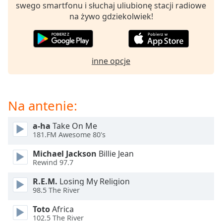
Beginning
swego smartfonu i słuchaj uliubionę stacji radiowe
of
na żywo gdziekolwiek!
dialog
window.
Escape
will
inne opcje
cancel
and
close
the
Na antenie:
window.
a-ha
Take On Me
Text
181.FM Awesome 80's
Color
Michael Jackson
Billie Jean
Rewind 97.7
Opacity
R.E.M.
Losing My Religion
98.5 The River
Text
Toto
Africa
Background
102.5 The River