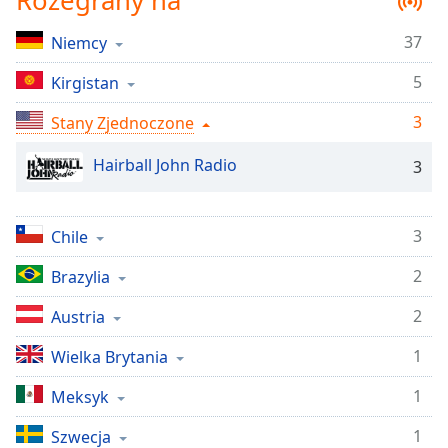
Rozegrany na
Remaining
Time
-
37
Niemcy
-:-
5
Kirgistan
1x
3
Stany Zjednoczone
Playback
Rate
Hairball John Radio
3
Chapters
Chapters
3
Chile
Descriptions
2
Brazylia
descriptions
2
Austria
off
,
selected
1
Wielka Brytania
Subtitles
1
Meksyk
subtitles
1
Szwecja
settings
,