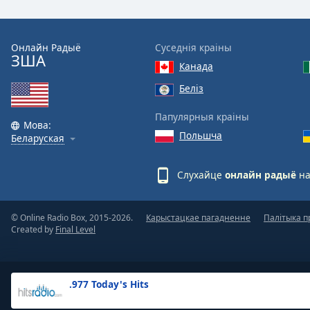
the
window.
Онлайн Радыё
Суседнія краіны
ЗША
Text
Канада
Color
Беліз
Opacity
Папулярныя краіны
Мова:
Польшча
Беларуская
Text
Background
Слухайце
онлайн радыё
на
Color
© Online Radio Box, 2015-2026.
Карыстацкае пагадненне
Палітыка п
Opacity
Created by
Final Level
Caption
Area
.977 Today's Hits
Background