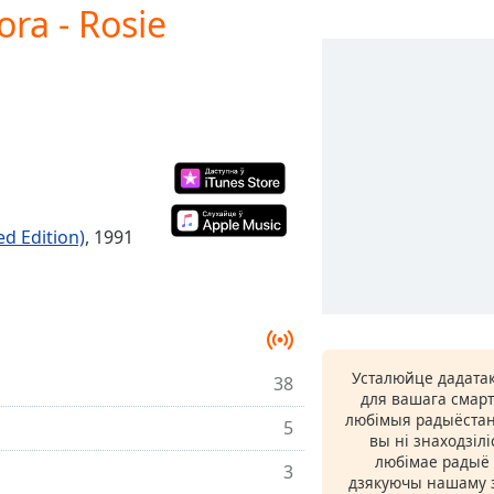
ra - Rosie
d Edition)
, 1991
Усталюйце дадатак
38
для вашага смарт
любімыя радыёстан
5
вы ні знаходзіл
любімае радыё ў
3
дзякуючы нашаму з