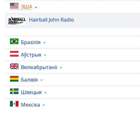
Chapters
ЗША
Chapters
Hairball John Radio
Descriptions
descriptions
Бразілія
off
,
selected
Аўстрыя
Subtitles
Вялікабрытаніі
subtitles
Балівія
settings
,
opens
Швецыя
subtitles
settings
Мексіка
dialog
subtitles
off
,
selected