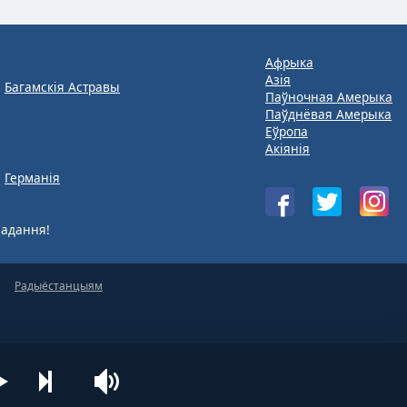
Афрыка
Азія
Багамскія Астравы
Паўночная Амерыка
Паўднёвая Амерыка
Еўропа
Акіянія
Германія
адання!
Радыёстанцыям