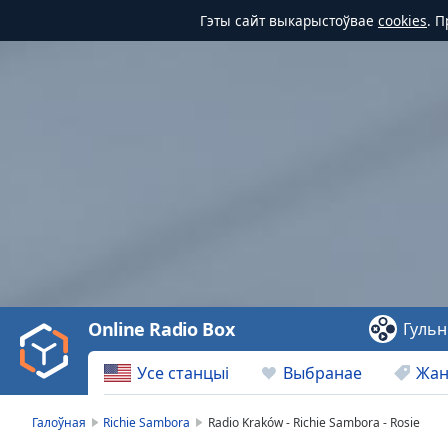
Гэты сайт выкарыстоўвае
cookies
. 
Video
Player
is
loading.
Play
Video
Online Radio Box
Гульн
Play
Skip
Усе станцыі
Выбранае
Жа
Backward
Skip
Forward
Галоўная
Richie Sambora
Radio Kraków - Richie Sambora - Rosie
Mute