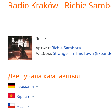
Current
Radio Kraków - Richie Sambo
Time
0:00
/
Duration
-:-
Loaded
:
0.00%
0:00
Rosie
Stream
Type
LIVE
Артыст:
Richie Sambora
Seek to
Альбом:
Stranger In This Town (Expande
live,
currently
behind
live
LIVE
Remaining
Дзе гучала кампазіцыя
Time
-
-:-
Германія
1x
Кіргізія
Playback
Rate
Чылі