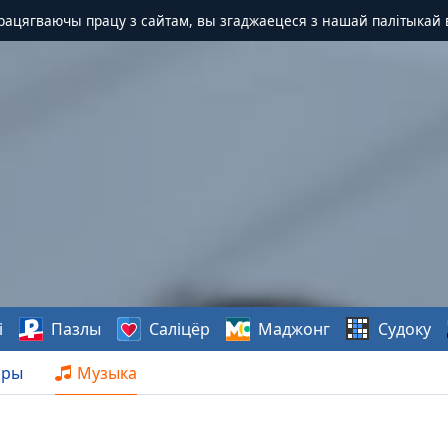
Працягваючы працу з сайтам, вы згаджаецеся з нашай палітыкай 
і
Пазлы
Саліцёр
Маджонг
Судоку
нры
Музыка