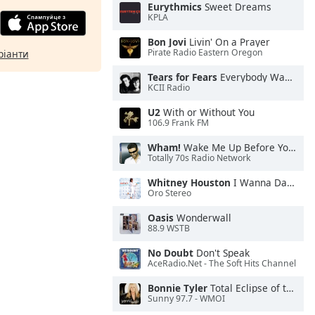
Eurythmics
Sweet Dreams
KPLA
Bon Jovi
Livin' On a Prayer
Pirate Radio Eastern Oregon
ріанти
Tears for Fears
Everybody Wants To Rule the World
KCII Radio
U2
With or Without You
106.9 Frank FM
Wham!
Wake Me Up Before You Go-Go
Totally 70s Radio Network
Whitney Houston
I Wanna Dance With Somebody
Oro Stereo
Oasis
Wonderwall
88.9 WSTB
No Doubt
Don't Speak
AceRadio.Net - The Soft Hits Channel
Bonnie Tyler
Total Eclipse of the Heart
Sunny 97.7 - WMOI