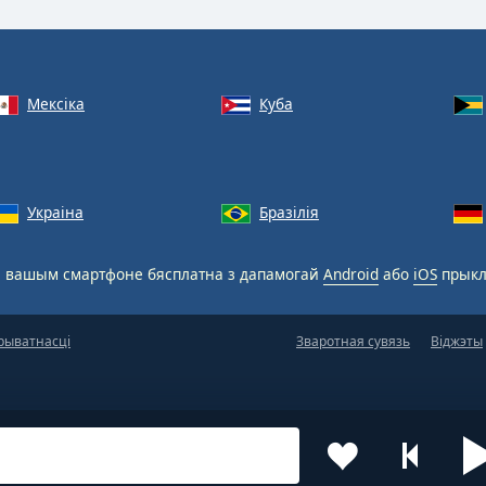
Мексіка
Куба
Украіна
Бразілія
 вашым смартфоне бясплатна з дапамогай
Android
або
iOS
прыкл
рыватнасці
Зваротная сувязь
Віджэты