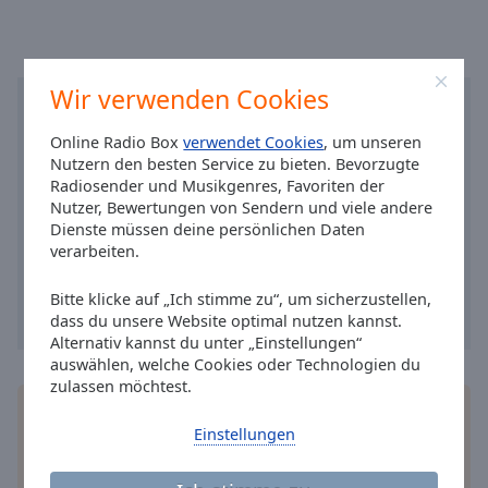
Caption
Area
Background
Color
Wir verwenden Cookies
Opacity
Online Radio Box
verwendet Cookies
, um unseren
Nutzern den besten Service zu bieten. Bevorzugte
Radiosender und Musikgenres, Favoriten der
Font
Nutzer, Bewertungen von Sendern und viele andere
Size
Dienste müssen deine persönlichen Daten
verarbeiten.
Text
Bitte klicke auf „Ich stimme zu“, um sicherzustellen,
Edge
dass du unsere Website optimal nutzen kannst.
Style
Alternativ kannst du unter „Einstellungen“
auswählen, welche Cookies oder Technologien du
zulassen möchtest.
Font
Installieren Sie gratis
Gratisapp
auf Ihrem
Family
Einstellungen
Smartphone die Online Radio Box-App und hören
Sie Ihr Lieblingsradio online an, wo Sie immer
wollen.