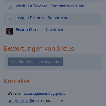
cancel
Verdi - La Traviata - Vorspiel zum 3. Akt
and
close
Josquin Desprez - Stabat Mater
the
window.
Petula Clark
— Downtown
Text
Color
Bewertungen von Sixtus
Opacity
Text
Background
Kontakte
Color
Opacity
Website:
sixtussagtmiau.blogspot.com
Ortszeit in Berlin
:
11:12
,
08.10.2026