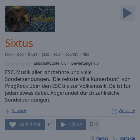
Backward
Skip
Forward
Mute
Current
Time
0:00
Sixtus
/
Duration
-:-
rock
pop
blues
jazz
soul
country
hits
Loaded
:
0.00%
Einschaltquote:
0.0
Bewertungen
:
0
Stream
ESC, Musik aller Jahrzehnte und viele
Type
LIVE
Sondersendungen. 'Die reinste Villa Kunterbunt', von
Seek to
ProgRock über den ESC bis zur Volksmusik. Da ist für
live,
jeden etwas dabei. Abgerundet durch zahlreiche
currently
Sondersendungen.
behind
live
LIVE
Remaining
Deutsch
Webseite
Time
-
-:-
Gefällt mir
11
Hören
0
1x
Playlist
Kontakte