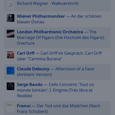
off
,
Richard Wagner - Walkuerenritt
selected
Wiener Philharmoniker
— An der schönen
Audio
blauen Donau
Track
London Philharmonic Orchestra
— The
Picture-
Marriage Of Figaro (Die Hochzeit des Figaro):
in-
Picture
Overture
Fullscreen
This
Carl Orff
— Carl Orff im Gespräch: Carl Orff
is
über "Carmina Burana"
a
Claude Debussy
— Afternoon of a Faun
modal
(Ambient Version)
window.
Serge Baudo
— Cello Concerto 'Tout un
Beginning
monde lointain': I. Enigme (Très libre et
of
flexible)
dialog
window.
Franui
— Der Tod und das Mädchen (Nach
Escape
Franz Schubert)
will