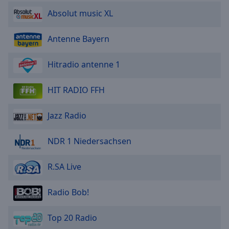
Absolut music XL
Antenne Bayern
Hitradio antenne 1
HIT RADIO FFH
Jazz Radio
NDR 1 Niedersachsen
R.SA Live
Radio Bob!
Top 20 Radio