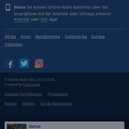
Sixtus
Sie können Online-Radio kostenlos über das
Smartphone mit der Android- oder iOS-App anhören
Android-
oder
iOS-
App!
Afrika
Asien
Nordamerika
Südamerika
Europa
Ozeanien
© Online Radio Box, 2015-2026.
Created by
Final Level
Benutzer Vereinbarung
Privatsphäre
Kontakt
Widgets
Für die Radiosender
Sixtus