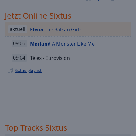
Playback
Rate
Jetzt Online Sixtus
Chapters
aktuell
Elena
The Balkan Girls
Chapters
09:06
Mørland
A Monster Like Me
Descriptions
descriptions
09:04
Télex - Eurovision
off
,
selected
Sixtus playlist
Subtitles
subtitles
settings
,
opens
subtitles
settings
Top Tracks Sixtus
dialog
subtitles