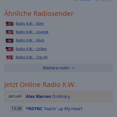
Playback
Rate
Ähnliche Radiosender
Chapters
Radio K.W. - 80er
Chapters
Radio K.W. - Lounge
Descriptions
Radio K.W. - Rock
descriptions
Radio K.W. - Urban
off
,
Radio K.W. - Top 40
selected
Radio K.W.- Weihnachts
Weitere mehr
Subtitles
Radio K.W. - 90er
subtitles
Jetzt Online Radio K.W.
Radio K.W.- Deutsch Pop
settings
,
Radio K.W.- Love Radio
opens
aktuell
Alex Warren
Ordinary
subtitles
Radio K.W.- Schlager
settings
Radio K.W. - 2000er
13:38
*NSYNC
Tearin' up My Heart
dialog
subtitles
Radio K.W. - Karnevals