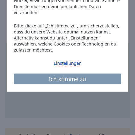
Nutzer, Bewertungen von Sendern und viele andere
Reset
Facebook:
@radiokw
Dienste müssen deine persönlichen Daten
Done
verarbeiten.
Ortszeit in Wesel
:
15:44
,
08.10.2026
Close
Modal
Dialog
Bitte klicke auf „Ich stimme zu“, um sicherzustellen,
End
dass du unsere Website optimal nutzen kannst.
of
Alternativ kannst du unter „Einstellungen“
dialog
auswählen, welche Cookies oder Technologien du
window.
zulassen möchtest.
Einstellungen
Ich stimme zu