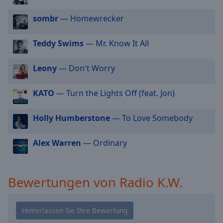
cancel
sombr
— Homewrecker
and
close
the
Teddy Swims
— Mr. Know It All
window.
Leony
— Don't Worry
Text
Color
KATO
— Turn the Lights Off (feat. Jon)
Opacity
Holly Humberstone
— To Love Somebody
Alex Warren
— Ordinary
Text
Background
Color
Bewertungen von Radio K.W.
Opacity