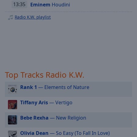
off
,
13:35
Eminem
Houdini
Radio K.W. - Oldie
selected
Radio K.W. playlist
Radio K.W. - Rock Classic
Audio
Track
Radio K.W. - Hip Hop
Radio K.W. - New Country
Picture-
in-
Radio K.W. - Singer Songwriter
Picture
Fullscreen
Radio K.W. - Dance
This
is
Radio K.W. - Sommer
Top Tracks Radio K.W.
a
modal
Rank 1
— Elements of Nature
window.
Tiffany Aris
— Vertigo
Beginning
of
dialog
Bebe Rexha
— New Religion
window.
Escape
Olivia Dean
— So Easy (To Fall In Love)
will