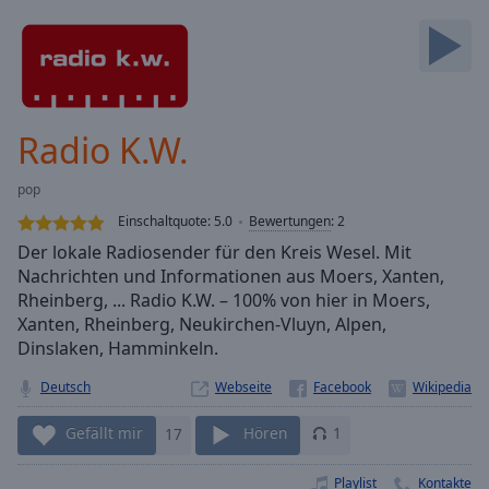
Backward
Skip
Forward
Mute
Current
Time
0:00
Radio K.W.
/
Duration
-:-
pop
Loaded
:
0.00%
Einschaltquote:
5.0
Bewertungen
:
2
Stream
Der lokale Radiosender für den Kreis Wesel. Mit
Type
LIVE
Nachrichten und Informationen aus Moers, Xanten,
Seek to
Rheinberg, ... Radio K.W. – 100% von hier in Moers,
live,
Xanten, Rheinberg, Neukirchen-Vluyn, Alpen,
currently
Dinslaken, Hamminkeln.
behind
live
LIVE
Remaining
Deutsch
Webseite
Time
-
-:-
Gefällt mir
17
Hören
1
1x
Playlist
Kontakte