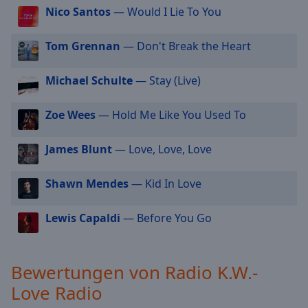
Nico Santos
— Would I Lie To You
cancel
and
close
Tom Grennan
— Don't Break the Heart
the
window.
Michael Schulte
— Stay (Live)
Text
Zoe Wees
— Hold Me Like You Used To
Color
James Blunt
— Love, Love, Love
Opacity
Shawn Mendes
— Kid In Love
Text
Background
Lewis Capaldi
— Before You Go
Color
Bewertungen von Radio K.W.-
Opacity
Love Radio