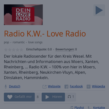
Backward
Skip
Forward
Mute
Current
Time
0:00
Radio K.W.- Love Radio
/
Duration
-:-
pop
romantic
love songs
Loaded
:
0.00%
Einschaltquote:
0.0
Bewertungen
:
0
Stream
Der lokale Radiosender für den Kreis Wesel. Mit
Type
LIVE
Nachrichten und Informationen aus Moers, Xanten,
Seek to
Rheinberg, ... Radio K.W. – 100% von hier in Moers,
live,
Xanten, Rheinberg, Neukirchen-Vluyn, Alpen,
currently
Dinslaken, Hamminkeln.
behind
live
LIVE
Remaining
Deutsch
Webseite
Time
-
-:-
Gefällt mir
8
Hören
1
1x
Playlist
Kontakte