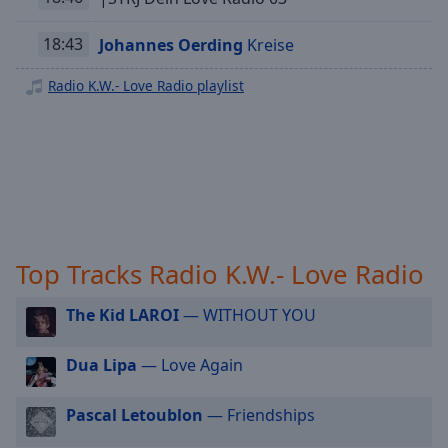
off
,
Radio K.W. - Oldie
selected
18:43
Johannes Oerding
Kreise
Radio K.W. - Rock Classic
Audio
Radio K.W.- Love Radio playlist
Track
Radio K.W. - Hip Hop
Radio K.W. - New Country
Picture-
in-
Radio K.W. - Singer Songwriter
Picture
Fullscreen
Radio K.W. - Dance
This
is
Radio K.W. - Sommer
a
Top Tracks Radio K.W.- Love Radio
modal
window.
The Kid LAROI
— WITHOUT YOU
Beginning
of
Dua Lipa
— Love Again
dialog
window.
Pascal Letoublon
— Friendships
Escape
will