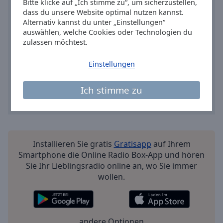
Reset
Bitte klicke auf „Ich stimme zu“, um sicherzustellen,
dass du unsere Website optimal nutzen kannst.
Done
Alternativ kannst du unter „Einstellungen“
Close
Modal
auswählen, welche Cookies oder Technologien du
Dialog
zulassen möchtest.
End
of
Einstellungen
dialog
window.
Ich stimme zu
Installieren Sie gratis
Gratisapp
auf Ihrem
Smartphone die Online Radio Box-App und hören
Sie Ihr Lieblingsradio online an, wo Sie immer
wollen.
andere Optionen