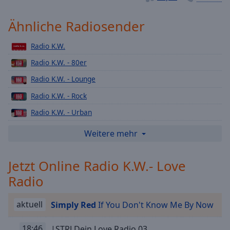
Playback
Rate
Ähnliche Radiosender
Chapters
Radio K.W.
Chapters
Radio K.W. - 80er
Descriptions
Radio K.W. - Lounge
descriptions
Radio K.W. - Rock
off
,
Radio K.W. - Urban
selected
Radio K.W. - Top 40
Weitere mehr
Subtitles
Radio K.W.- Weihnachts
subtitles
Jetzt Online Radio K.W.- Love
Radio K.W. - 90er
settings
,
Radio
Radio K.W.- Deutsch Pop
opens
subtitles
Radio K.W.- Schlager
settings
aktuell
Simply Red
If You Don't Know Me By Now
Radio K.W. - 2000er
dialog
subtitles
18:46
|STRJ Dein Love Radio 03
Radio K.W. - Karnevals