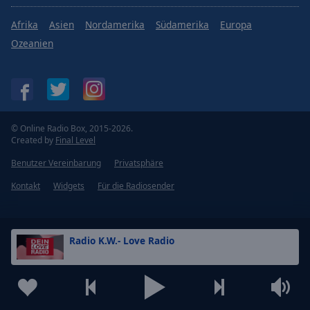
Afrika
Asien
Nordamerika
Südamerika
Europa
Ozeanien
© Online Radio Box, 2015-2026.
Created by
Final Level
Benutzer Vereinbarung
Privatsphäre
Kontakt
Widgets
Für die Radiosender
Radio K.W.- Love Radio