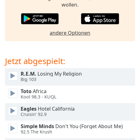
Beginning
wollen.
of
dialog
window.
Escape
andere Optionen
will
cancel
and
close
Jetzt abgespielt:
the
window.
R.E.M.
Losing My Religion
Big 103
Text
Color
Toto
Africa
Kool 98.3 - KUQL
Opacity
Eagles
Hotel California
Cruisin’ 92.9
Simple Minds
Don't You (Forget About Me)
Text
92.5 The Krush
Background