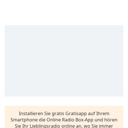
opens
subtitles
settings
dialog
subtitles
off
,
selected
Audio
Track
Picture-
in-
Picture
Fullscreen
This
is
a
modal
Installieren Sie gratis Gratisapp auf Ihrem
window.
Smartphone die Online Radio Box-App und hören
Sie Ihr Lieblingsradio online an, wo Sie immer