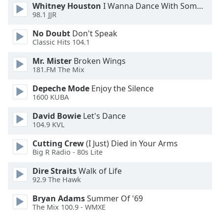
Whitney Houston
I Wanna Dance With Somebody
98.1 JJR
Font
Family
No Doubt
Don't Speak
Classic Hits 104.1
Reset
Mr. Mister
Broken Wings
Done
181.FM The Mix
Close
Modal
Depeche Mode
Enjoy the Silence
Dialog
1600 KUBA
End
of
David Bowie
Let's Dance
104.9 KVL
dialog
window.
Cutting Crew
(I Just) Died in Your Arms
Big R Radio - 80s Lite
Dire Straits
Walk of Life
92.9 The Hawk
Bryan Adams
Summer Of '69
The Mix 100.9 - WMXE