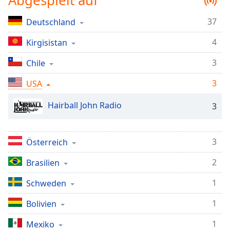
Abgespielt auf
Remaining
Time
-
37
Deutschland
-:-
4
Kirgisistan
1x
3
Chile
Playback
Rate
3
USA
Chapters
Hairball John Radio
3
Chapters
Descriptions
3
Österreich
descriptions
2
Brasilien
off
,
selected
1
Schweden
Subtitles
1
Bolivien
subtitles
1
Mexiko
settings
,