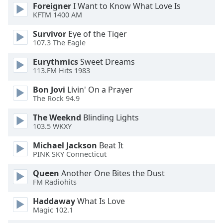
Color
Foreigner
I Want to Know What Love Is
KFTM 1400 AM
Opacity
Survivor
Eye of the Tiger
107.3 The Eagle
Caption
Eurythmics
Sweet Dreams
Area
113.FM Hits 1983
Background
Bon Jovi
Livin' On a Prayer
Color
The Rock 94.9
The Weeknd
Blinding Lights
Opacity
103.5 WKXY
Michael Jackson
Beat It
Font
PINK SKY Connecticut
Size
Queen
Another One Bites the Dust
FM Radiohits
Text
Edge
Haddaway
What Is Love
Magic 102.1
Style