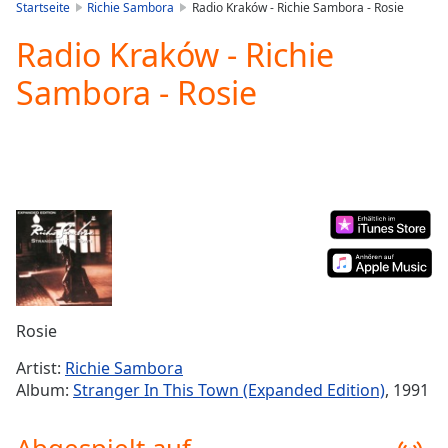
is
Startseite
Richie Sambora
Radio Kraków - Richie Sambora - Rosie
loading.
Radio Kraków - Richie
Play
Video
Sambora - Rosie
Play
Skip
Backward
Skip
Forward
Mute
Current
Time
0:00
/
Duration
-:-
Loaded
:
0.00%
Rosie
Stream
Type
LIVE
Artist:
Richie Sambora
Seek to
Album:
Stranger In This Town (Expanded Edition)
, 1991
live,
currently
behind
live
LIVE