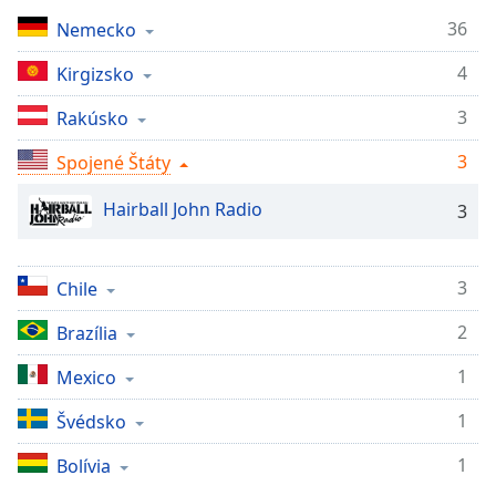
Remaining
Time
-
36
Nemecko
-:-
4
Kirgizsko
1x
3
Rakúsko
Playback
Rate
3
Spojené Štáty
Chapters
Hairball John Radio
3
Chapters
Descriptions
3
Chile
descriptions
2
Brazília
off
,
selected
1
Mexico
Subtitles
1
Švédsko
subtitles
1
Bolívia
settings
,