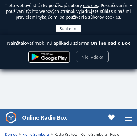
Tieto webové stránky používajú súbory
cookies
. Pokračovaním v
používaní týchto webových stránok vyjadrujete súhlas s našimi
pravidlami týkajúcimi sa používania súborov cookies.
Nainštalovať mobilnú aplikáciu zdarma
Online Radio Box
Nie, vďaka
Online Radio Box
Video
Player
is
Domov
Richie Sambora
Radio Kraków - Richie Sambora - Rosie