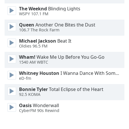
Font
The Weeknd
Blinding Lights
Family
WSPY 107.1 FM
Queen
Another One Bites the Dust
Reset
106.7 The Rock Farm
Done
Michael Jackson
Beat It
Close
Oldies 96.5 FM
Modal
Dialog
End
Wham!
Wake Me Up Before You Go-Go
1540 AM WBTC
of
dialog
Whitney Houston
I Wanna Dance With Somebody
window.
eD-fm
Bonnie Tyler
Total Eclipse of the Heart
92.5 KOMA
Oasis
Wonderwall
CyberFM 90s Rewind