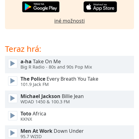
of
dialog
window.
iné možnosti
Escape
will
cancel
and
Teraz hrá:
close
the
a-ha
Take On Me
window.
Big R Radio - 80s and 90s Pop Mix
Text
The Police
Every Breath You Take
101.9 Jack FM
Color
Michael Jackson
Billie Jean
WDAD 1450 & 100.3 FM
Opacity
Toto
Africa
KKNX
Text
Background
Men At Work
Down Under
Color
95.7 WZID