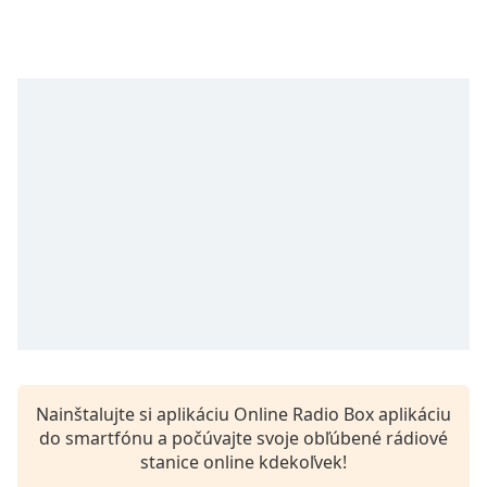
opens
subtitles
settings
dialog
subtitles
off
,
selected
Audio
Track
Picture-
in-
Picture
Fullscreen
This
is
a
modal
Nainštalujte si aplikáciu Online Radio Box aplikáciu
window.
do smartfónu a počúvajte svoje obľúbené rádiové
stanice online kdekoľvek!
Beginning