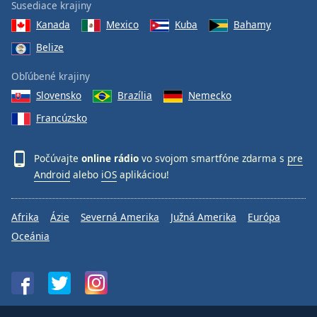
Susediace krajiny
Kanada
Mexico
Kuba
Bahamy
Belize
Obľúbené krajiny
Slovensko
Brazília
Nemecko
Francúzsko
Počúvajte
online rádio
vo svojom smartfóne zdarma s
pre
Android
alebo
iOS
aplikáciou!
Afrika
Ázie
Severná Amerika
Južná Amerika
Európa
Oceánia