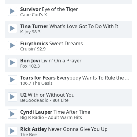
Survivor
Eye of the Tiger
Opacity
Cape Cod's X
Tina Turner
What's Love Got To Do With It
Caption
K-Joy 98.3
Area
Eurythmics
Sweet Dreams
Background
Cruisin’ 92.9
Color
Bon Jovi
Livin' On a Prayer
Fox 102.3
Opacity
Tears for Fears
Everybody Wants To Rule the World
106.7 The Oasis
Font
Size
U2
With or Without You
BeGoodRadio - 80s Lite
Text
Cyndi Lauper
Time After Time
Big R Radio - Adult Warm Hits
Edge
Style
Rick Astley
Never Gonna Give You Up
The Bee