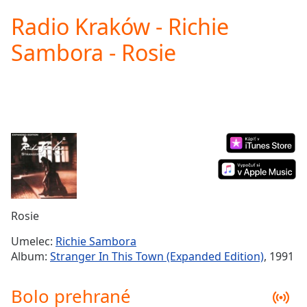
loading.
Radio Kraków - Richie
Play
Video
Sambora - Rosie
Play
Skip
Backward
Skip
Forward
Mute
Current
Time
0:00
/
Duration
-:-
Loaded
:
0.00%
Rosie
Stream
Type
LIVE
Umelec:
Richie Sambora
Seek to
Album:
Stranger In This Town (Expanded Edition)
, 1991
live,
currently
behind
Bolo prehrané
live
LIVE