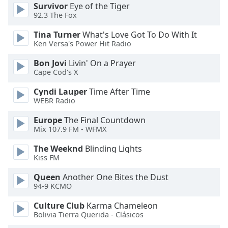
Color
Survivor
Eye of the Tiger
92.3 The Fox
Opacity
Tina Turner
What's Love Got To Do With It
Ken Versa's Power Hit Radio
Caption
Bon Jovi
Livin' On a Prayer
Area
Cape Cod's X
Background
Cyndi Lauper
Time After Time
Color
WEBR Radio
Europe
The Final Countdown
Opacity
Mix 107.9 FM - WFMX
The Weeknd
Blinding Lights
Font
Kiss FM
Size
Queen
Another One Bites the Dust
94-9 KCMO
Text
Edge
Culture Club
Karma Chameleon
Bolivia Tierra Querida - Clásicos
Style