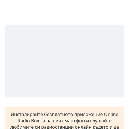
opens
subtitles
settings
dialog
subtitles
off
,
selected
Audio
Track
Picture-
in-
Picture
Fullscreen
This
is
a
modal
Инсталирайте безплатното приложение Online
window.
Radio Box за вашия смартфон и слушайте
любимите си радиостанции онлайн където и да