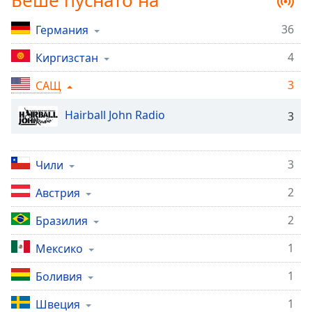
Беше пуснато на
Remaining
Time
-
36
Германия
-:-
4
Киргизстан
1x
3
САЩ
Playback
Rate
Hairball John Radio
3
Chapters
Chapters
3
Чили
Descriptions
2
Австрия
descriptions
2
Бразилия
off
,
selected
1
Мексико
Subtitles
1
Боливия
subtitles
1
Швеция
settings
,