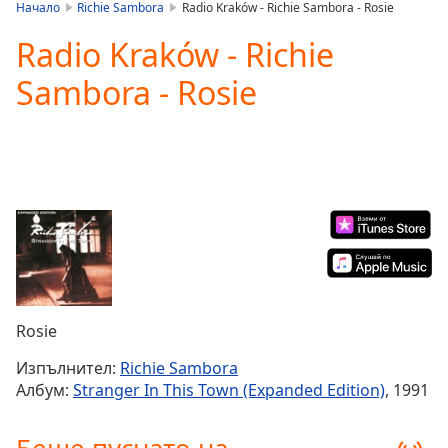
is
Начало
Richie Sambora
Radio Kraków - Richie Sambora - Rosie
loading.
Radio Kraków - Richie
Play
Video
Sambora - Rosie
Play
Skip
Backward
Skip
Forward
Mute
Current
Time
0:00
/
Duration
-:-
Loaded
:
0.00%
Rosie
Stream
Type
LIVE
Изпълнител:
Richie Sambora
Seek to
Албум:
Stranger In This Town (Expanded Edition)
, 1991
live,
currently
behind
live
LIVE