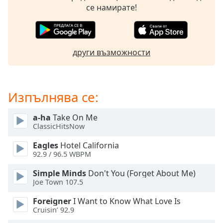
Beginning
се намирате!
of
dialog
window.
Escape
други възможности
will
cancel
and
close
Изпълнява се:
the
window.
a-ha
Take On Me
ClassicHitsNow
Text
Color
Eagles
Hotel California
92.9 / 96.5 WBPM
Opacity
Simple Minds
Don't You (Forget About Me)
Joe Town 107.5
Foreigner
I Want to Know What Love Is
Text
Cruisin’ 92.9
Background