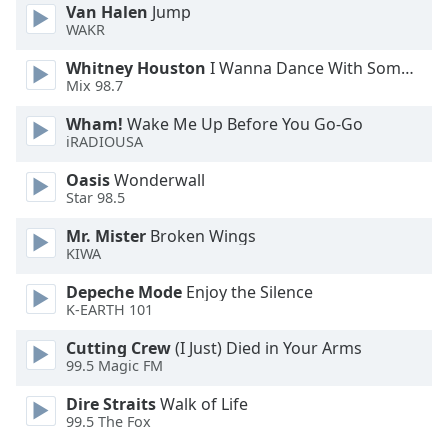
Van Halen
Jump
WAKR
Font
Family
Whitney Houston
I Wanna Dance With Somebody
Mix 98.7
Reset
Wham!
Wake Me Up Before You Go-Go
Done
iRADIOUSA
Close
Modal
Oasis
Wonderwall
Dialog
Star 98.5
End
of
Mr. Mister
Broken Wings
KIWA
dialog
window.
Depeche Mode
Enjoy the Silence
K-EARTH 101
Cutting Crew
(I Just) Died in Your Arms
99.5 Magic FM
Dire Straits
Walk of Life
99.5 The Fox