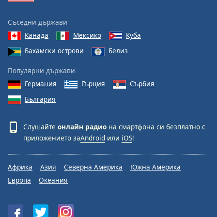
Съседни държави
Канада
Мексико
Куба
Бахамски острови
Белиз
Популярни държави
Германия
Гърция
Сърбия
България
Слушайте
онлайн радио
на смартфона си безплатно с
приложението за
Android
или
iOS
!
Африка
Азия
Северна Америка
Южна Америка
Европа
Океания