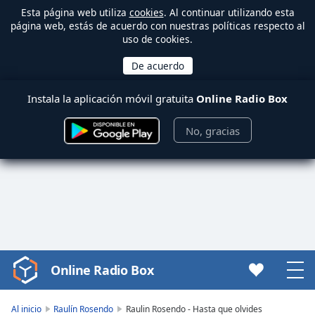
Esta página web utiliza
cookies
. Al continuar utilizando esta
página web, estás de acuerdo con nuestras políticas respecto al
uso de cookies.
Instala la aplicación móvil gratuita
Online Radio Box
No, gracias
Online Radio Box
Video
Player
is
Al inicio
Raulín Rosendo
Raulin Rosendo - Hasta que olvides