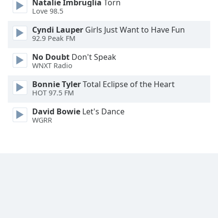
Natalie Imbruglia
Torn
Font
Love 98.5
Family
Cyndi Lauper
Girls Just Want to Have Fun
92.9 Peak FM
Reset
No Doubt
Don't Speak
Done
WNXT Radio
Close
Modal
Bonnie Tyler
Total Eclipse of the Heart
Dialog
HOT 97.5 FM
End
of
David Bowie
Let's Dance
dialog
WGRR
window.