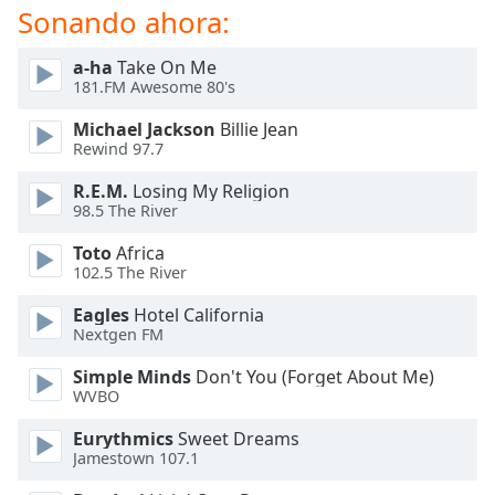
of
Sonando ahora:
dialog
window.
a-ha
Take On Me
Escape
181.FM Awesome 80's
will
Michael Jackson
Billie Jean
cancel
Rewind 97.7
and
close
R.E.M.
Losing My Religion
the
98.5 The River
window.
Toto
Africa
102.5 The River
Text
Color
Eagles
Hotel California
Nextgen FM
Opacity
Simple Minds
Don't You (Forget About Me)
WVBO
Text
Eurythmics
Sweet Dreams
Background
Jamestown 107.1
Color