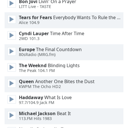
Bon Jovi
Livin' On a Prayer
LITT Live - TASTE
Opacity
Tears for Fears
Everybody Wants To Rule the World
Alice 104.9
Caption
Cyndi Lauper
Time After Time
Area
2WD 101.3
Background
Color
Europe
The Final Countdown
80sRadio (MRG.fm)
Opacity
The Weeknd
Blinding Lights
The Peak 104.1 FM
Font
Queen
Another One Bites the Dust
KWPM The Ocho HD2
Size
Haddaway
What Is Love
97.7/104.9 Jack FM
Text
Edge
Michael Jackson
Beat It
Style
113.FM Hits 1983