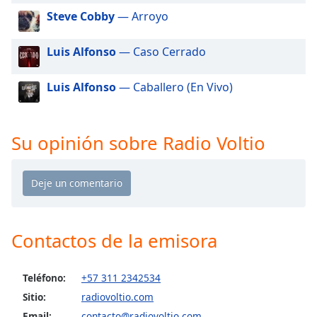
of
Steve Cobby
— Arroyo
dialog
window.
Luis Alfonso
— Caso Cerrado
Escape
will
cancel
Luis Alfonso
— Caballero (En Vivo)
and
close
the
Su opinión sobre Radio Voltio
window.
Text
Color
Opacity
Contactos de la emisora
Text
Teléfono:
+57 311 2342534
Background
Sitio:
radiovoltio.com
Color
Email:
contacto@radiovoltio.com