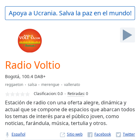
loading.
Play
Apoya a Ucrania. Salva la paz en el mundo!
Video
Play
Skip
Backward
Skip
Forward
Mute
Current
Radio Voltio
Time
0:00
/
Bogotá, 100.4 DAB+
Duration
-:-
reggaeton
salsa
merengue
vallenato
Loaded
:
0.00%
Clasificacion:
0.0
Retiradas
:
0
Stream
Estación de radio con una oferta alegre, dinámica y
Type
LIVE
actual que se compone de espacios que abarcan todos
los temas de interés para el público joven, como
Seek to
live,
noticias, farándula, música, tertulia y otros.
currently
behind
Español
Sitio web
live
LIVE