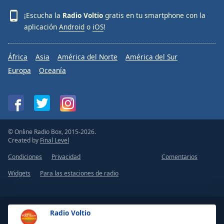
¡Escucha la
Radio Voltio
gratis en tu smartphone con la
aplicación
Android
o
iOS
!
África
Asia
América del Norte
América del Sur
Europa
Oceanía
© Online Radio Box, 2015-2026.
Created by
Final Level
Condiciones
Privacidad
Comentarios
Widgets
Para las estaciones de radio
Radio Voltio