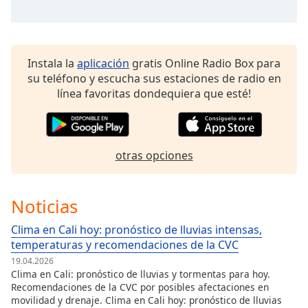
Font
Family
Instala la
aplicación
gratis Online Radio Box para
Reset
su teléfono y escucha sus estaciones de radio en
Done
línea favoritas dondequiera que esté!
Close
Modal
Dialog
End
of
otras opciones
dialog
window.
Noticias
Clima en Cali hoy: pronóstico de lluvias intensas,
temperaturas y recomendaciones de la CVC
19.04.2026
Clima en Cali: pronóstico de lluvias y tormentas para hoy.
Recomendaciones de la CVC por posibles afectaciones en
movilidad y drenaje. Clima en Cali hoy: pronóstico de lluvias