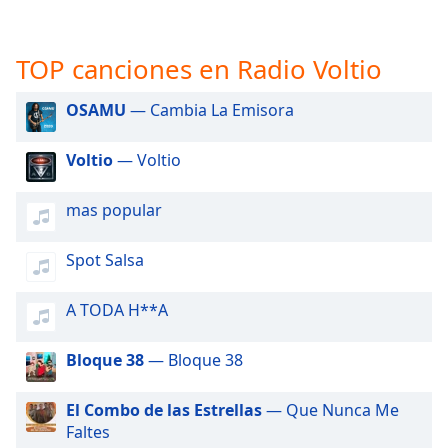
opens
subtitles
settings
TOP canciones en Radio Voltio
dialog
subtitles
OSAMU
— Cambia La Emisora
off
,
selected
Voltio
— Voltio
Audio
Track
mas popular
Picture-
in-
Picture
Spot Salsa
Fullscreen
This
A TODA H**A
is
a
Bloque 38
— Bloque 38
modal
window.
El Combo de las Estrellas
— Que Nunca Me
Faltes
Beginning