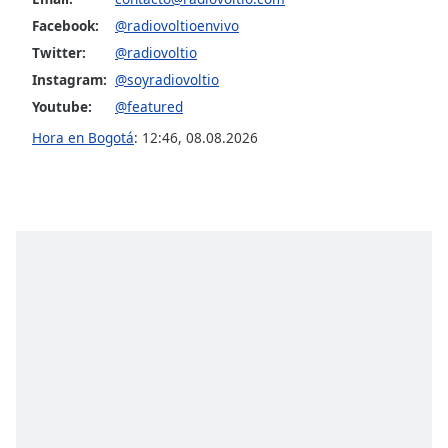
Facebook:
@radiovoltioenvivo
Opacity
Twitter:
@radiovoltio
Instagram:
@soyradiovoltio
Caption
Youtube:
@featured
Area
Hora en Bogotá
:
12:46
,
08.08.2026
Background
Color
Opacity
Font
Size
Text
Edge
Style