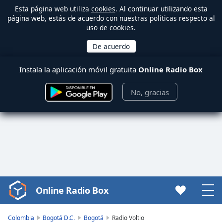
Esta página web utiliza
cookies
. Al continuar utilizando esta
página web, estás de acuerdo con nuestras políticas respecto al
uso de cookies.
Instala la aplicación móvil gratuita
Online Radio Box
No, gracias
Online Radio Box
Video
Player
is
Colombia
Bogotá D.C.
Bogotá
Radio Voltio