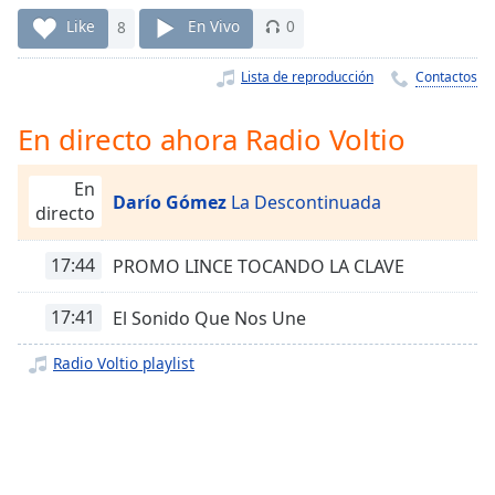
Remaining
Time
-
Like
8
En Vivo
0
-:-
Lista de reproducción
Contactos
1x
Playback
En directo ahora Radio Voltio
Rate
En
Chapters
Darío Gómez
La Descontinuada
directo
Chapters
17:44
PROMO LINCE TOCANDO LA CLAVE
Descriptions
descriptions
17:41
El Sonido Que Nos Une
off
,
selected
Radio Voltio playlist
Subtitles
subtitles
settings
,