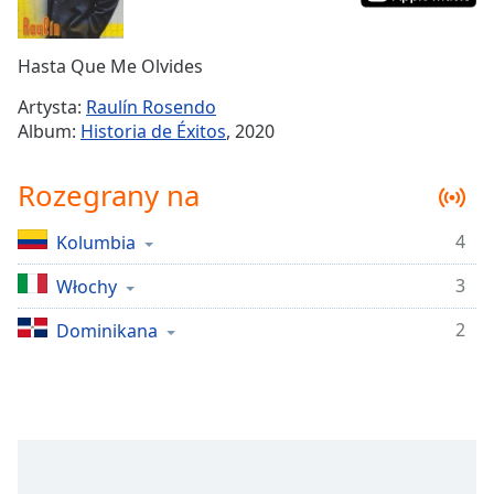
Remaining
Time
-
Hasta Que Me Olvides
-:-
Artysta:
Raulín Rosendo
1x
Album:
Historia de Éxitos
, 2020
Playback
Rate
Rozegrany na
Chapters
4
Kolumbia
Chapters
3
Włochy
Descriptions
descriptions
2
Dominikana
off
,
selected
Subtitles
subtitles
settings
,