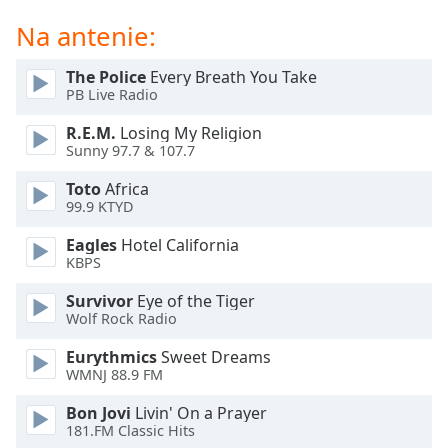
Beginning
of
Na antenie:
dialog
window.
The Police
Every Breath You Take
Escape
PB Live Radio
will
R.E.M.
Losing My Religion
cancel
Sunny 97.7 & 107.7
and
close
Toto
Africa
the
99.9 KTYD
window.
Eagles
Hotel California
KBPS
Text
Color
Survivor
Eye of the Tiger
Wolf Rock Radio
Opacity
Eurythmics
Sweet Dreams
WMNJ 88.9 FM
Text
Bon Jovi
Livin' On a Prayer
Background
181.FM Classic Hits