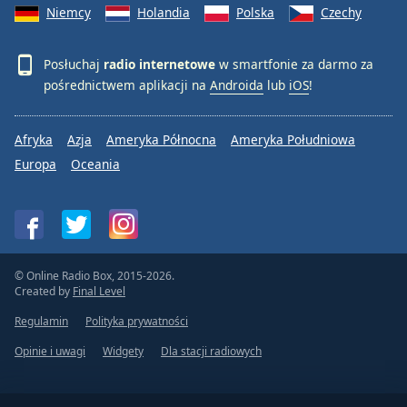
Niemcy
Holandia
Polska
Czechy
Posłuchaj
radio internetowe
w smartfonie za darmo za
pośrednictwem aplikacji na
Androida
lub
iOS
!
Afryka
Azja
Ameryka Północna
Ameryka Południowa
Europa
Oceania
© Online Radio Box, 2015-2026.
Created by
Final Level
Regulamin
Polityka prywatności
Opinie i uwagi
Widgety
Dla stacji radiowych