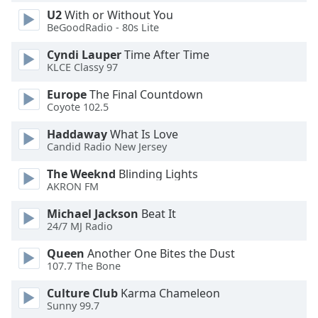
Color
U2
With or Without You
BeGoodRadio - 80s Lite
Opacity
Cyndi Lauper
Time After Time
KLCE Classy 97
Caption
Europe
The Final Countdown
Area
Coyote 102.5
Background
Color
Haddaway
What Is Love
Candid Radio New Jersey
Opacity
The Weeknd
Blinding Lights
AKRON FM
Font
Michael Jackson
Beat It
24/7 MJ Radio
Size
Queen
Another One Bites the Dust
107.7 The Bone
Text
Edge
Culture Club
Karma Chameleon
Style
Sunny 99.7