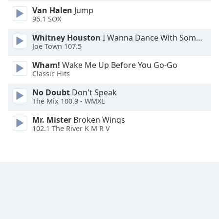
Van Halen
Jump
Font
96.1 SOX
Family
Whitney Houston
I Wanna Dance With Somebody
Joe Town 107.5
Reset
Wham!
Wake Me Up Before You Go-Go
Done
Classic Hits
Close
Modal
No Doubt
Don't Speak
Dialog
The Mix 100.9 - WMXE
End
of
Mr. Mister
Broken Wings
dialog
102.1 The River K M R V
window.