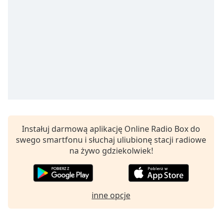
opens
subtitles
settings
dialog
subtitles
off
,
selected
Audio
Track
Picture-
in-
Instałuj darmową aplikację Online Radio Box do
Picture
swego smartfonu i słuchaj uliubionę stacji radiowe
Fullscreen
na żywo gdziekolwiek!
This
is
a
modal
inne opcje
window.