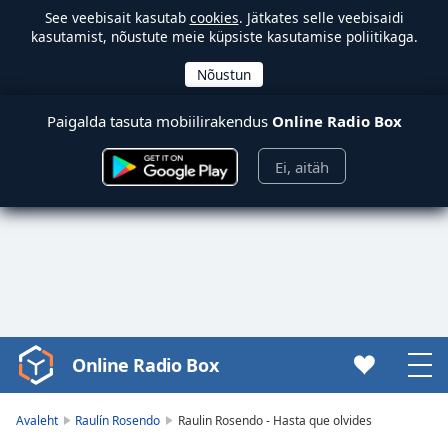
See veebisait kasutab
cookies
. Jätkates selle veebisaidi
kasutamist, nõustute meie küpsiste kasutamise poliitikaga.
Paigalda tasuta mobiilirakendus
Online Radio Box
Ei, aitäh
Online Radio Box
Video
Player
is
Avaleht
Raulín Rosendo
Raulin Rosendo - Hasta que olvides
loading.