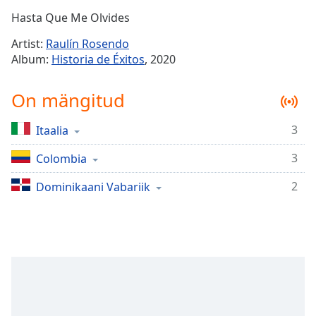
Time
-
Hasta Que Me Olvides
-:-
Artist:
Raulín Rosendo
1x
Album:
Historia de Éxitos
, 2020
Playback
Rate
On mängitud
Chapters
3
Itaalia
Chapters
3
Colombia
Descriptions
descriptions
2
Dominikaani Vabariik
off
,
selected
Subtitles
subtitles
settings
,
opens