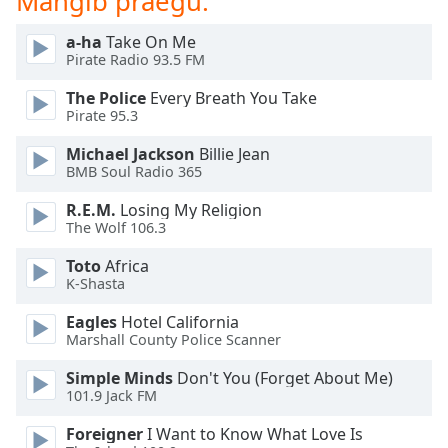
Mängib praegu:
dialog
window.
a-ha
Take On Me
Escape
Pirate Radio 93.5 FM
will
The Police
Every Breath You Take
cancel
Pirate 95.3
and
close
Michael Jackson
Billie Jean
the
BMB Soul Radio 365
window.
R.E.M.
Losing My Religion
The Wolf 106.3
Text
Color
Toto
Africa
K-Shasta
Opacity
Eagles
Hotel California
Marshall County Police Scanner
Text
Simple Minds
Don't You (Forget About Me)
Background
101.9 Jack FM
Color
Foreigner
I Want to Know What Love Is