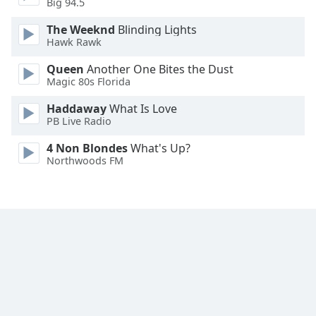
Big 94.5
Family
The Weeknd
Blinding Lights
Hawk Rawk
Reset
Queen
Another One Bites the Dust
Done
Magic 80s Florida
Close
Modal
Haddaway
What Is Love
Dialog
PB Live Radio
End
of
4 Non Blondes
What's Up?
dialog
Northwoods FM
window.