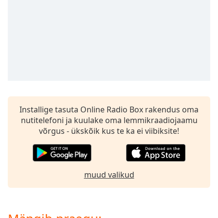
subtitles
settings
dialog
subtitles
off
,
selected
Audio
Track
Picture-
in-
Installige tasuta Online Radio Box rakendus oma
Picture
nutitelefoni ja kuulake oma lemmikraadiojaamu
Fullscreen
võrgus - ükskõik kus te ka ei viibiksite!
This
is
a
modal
muud valikud
window.
Beginning
of