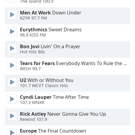
The Island 100.9
Opacity
Men At Work
Down Under
KZYR 97.7 FM
Caption
Eurythmics
Sweet Dreams
Area
96.9 KISS FM
Background
Color
Bon Jovi
Livin' On a Prayer
Hot Hitz 80s
Opacity
Tears for Fears
Everybody Wants To Rule the World
WISH 99.7
Font
U2
With or Without You
101.7 WCVT Classic Hits
Size
Cyndi Lauper
Time After Time
107.3 WNXR
Text
Edge
Rick Astley
Never Gonna Give You Up
Style
Rewind 107.9
Europe
The Final Countdown
Font