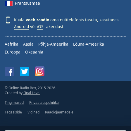
Prantsusmaa
Kuula
veebiraadio
oma nutitelefonis tasuta, kasutades
Android
või
iOS
rakendust!
Aafrika
Aasia
Põhja-Ameerika
Lõuna-Ameerika
Euroopa
Okeaania
© Online Radio Box, 2015-2026.
Created by
Final Level
Tingimused
Privaatsuspoliitika
Tagasiside
Vidinad
Raadiojaamadele