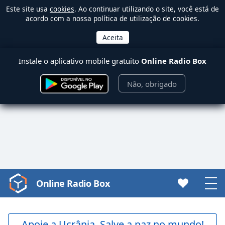
Este site usa
cookies
. Ao continuar utilizando o site, você está de
acordo com a nossa política de utilização de cookies.
Instale o aplicativo mobile gratuito
Online Radio Box
Não, obrigado
Online Radio Box
Video
Player
is
loading.
Apoie a Ucrânia. Salve a paz no mundo!