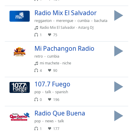
Family
Radio Mix El Salvador
reggaeton
merengue
cumbia
bachata
Reset
Radio Mix El Salvador - Astarg DJ
Done
1
75
Close
Modal
Dialog
Mi Pachangon Radio
End
retro
cumbia
of
mi machete - niche
dialog
4
90
window.
107.7 Fuego
pop
talk
spanish
0
196
Radio Que Buena
pop
news
talk
1
177