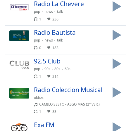
Radio La Chevere
dialog
window.
pop
news
talk
Escape
1
236
will
cancel
Radio Bautista
and
pop
news
talk
close
the
0
183
window.
92.5 Club
Text
pop
90s
80s
60s
Color
1
214
Radio Coleccion Musical
Opacity
oldies
CAMILO SESTO - ALGO MAS (2° VER.)
Text
1
83
Background
Color
Exa FM