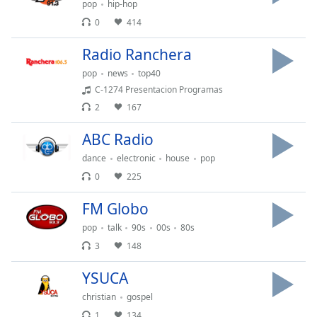
pop
hip-hop
Opacity
0
414
Radio Ranchera
Caption
Area
pop
news
top40
Background
C-1274 Presentacion Programas
Color
2
167
ABC Radio
Opacity
dance
electronic
house
pop
0
225
Font
Size
FM Globo
pop
talk
90s
00s
80s
Text
3
148
Edge
Style
YSUCA
christian
gospel
Font
1
134