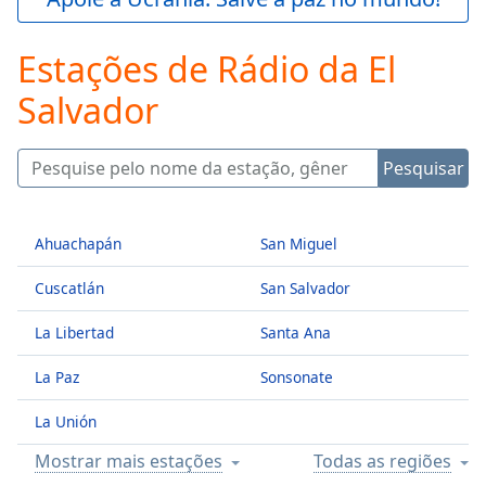
Play
Video
Estações de Rádio da El
Play
Skip
Salvador
Backward
Skip
Forward
Mute
Pesquisar
Current
Time
0:00
/
Ahuachapán
San Miguel
Duration
-:-
Loaded
:
Cuscatlán
San Salvador
0.00%
Stream
La Libertad
Santa Ana
Type
LIVE
La Paz
Sonsonate
Seek to
live,
currently
La Unión
behind
live
LIVE
Mostrar mais estações
Todas as regiões
Remaining