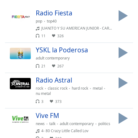
Time
-
-:-
Radio Fiesta
pop
top40
1x
JUANITO Y SU AMERICAN JUNIOR - CARA BONITA
Playback
Rate
11
326
Chapters
YSKL la Poderosa
Chapters
adult contemporary
21
267
Descriptions
Radio Astral
descriptions
off
,
rock
classic rock
hard rock
metal
nu metal
selected
3
373
Subtitles
Vive FM
subtitles
news
talk
adult contemporary
politics
settings
,
4- 80 Crazy Little Called Lov
opens