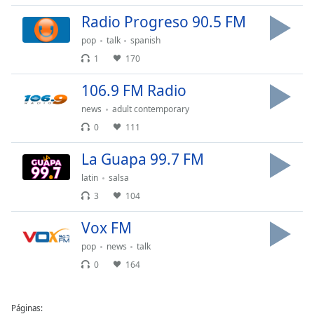
Radio Progreso 90.5 FM
pop
talk
spanish
1
170
106.9 FM Radio
news
adult contemporary
0
111
La Guapa 99.7 FM
latin
salsa
3
104
Vox FM
pop
news
talk
0
164
Páginas: