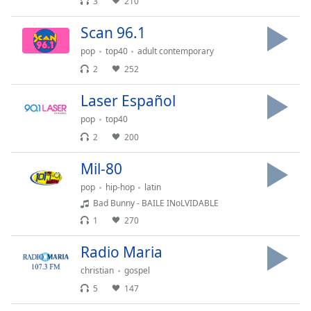
subtitles
3
210
settings
Scan 96.1
dialog
subtitles
pop
top40
adult contemporary
off
,
2
252
selected
Laser Español
Audio
Track
pop
top40
2
200
Picture-
in-
Picture
Mil-80
Fullscreen
pop
hip-hop
latin
This
Bad Bunny - BAILE INoLVIDABLE
is
1
270
a
modal
Radio Maria
window.
christian
gospel
Beginning
5
147
of