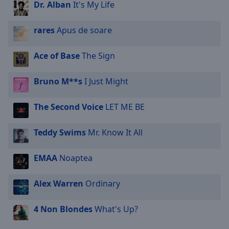
Dr. Alban
It's My Life
rares
Apus de soare
Ace of Base
The Sign
Bruno M**s
I Just Might
The Second Voice
LET ME BE
Teddy Swims
Mr. Know It All
EMAA
Noaptea
Alex Warren
Ordinary
4 Non Blondes
What's Up?