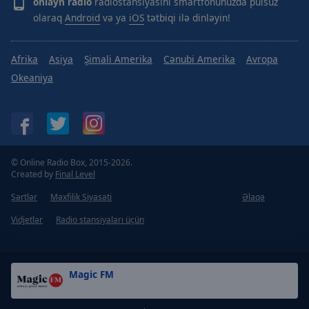
onlayn radio
radiostansiyasını smartfonunuzda pulsuz
olaraq
Android
və ya
iOS
tətbiqi ilə dinləyin!
Afrika
Asiya
Şimali Amerika
Cənubi Amerika
Avropa
Okeaniya
© Online Radio Box, 2015-2026.
Created by
Final Level
Şərtlər
Məxfilik Siyasəti
Əlaqə
Vidjetlər
Radio stansiyaları üçün
Magic FM