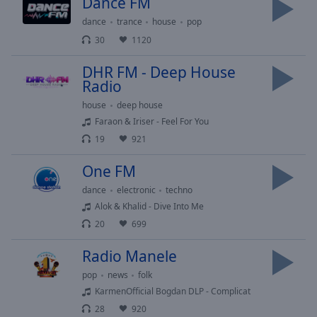
Dance FM
Area
Background
dance
trance
house
pop
Color
30
1120
DHR FM - Deep House
Opacity
Radio
house
deep house
Font
Faraon & Iriser - Feel For You
Size
19
921
One FM
Text
dance
electronic
techno
Edge
Style
Alok & Khalid - Dive Into Me
20
699
Font
Radio Manele
Family
pop
news
folk
KarmenOfficial Bogdan DLP - Complicat
Reset
28
920