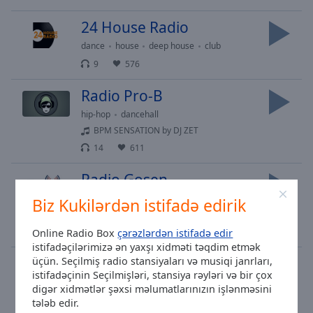
24 House Radio
dance
house
deep house
club
9
576
Radio Pro-B
hip-hop
dancehall
BPM SENSATION by DJ ZET
14
611
Radio Gosen
christian
gospel
Biz Kukilərdən istifadə edirik
Emanuela Hiticaș-Jertfa Ta mă face fericit
33
250
Online Radio Box
çərəzlərdən istifadə edir
istifadəçilərimizə ən yaxşı xidməti təqdim etmək
Disco Mix
üçün. Seçilmiş radio stansiyaları və musiqi janrları,
istifadəçinin Seçilmişləri, stansiya rəyləri və bir çox
disco
digər xidmətlər şəxsi məlumatlarınızın işlənməsini
The Shorts - Een Beetje Vuur
tələb edir.