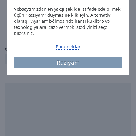
31
351
Vebsaytımızdan ən yaxşı şəkildə istifadə edə bilmək
City Rádió
üçün "Razıyam" düyməsinə klikləyin. Alternativ
olaraq, "Ayarlar" bölməsində hansı kukilərə və
pop
news
talk
entertainment
texnologiyalara icazə vermək istədiyinizi seçə
32
323
bilərsiniz.
Parametrlər
Səhifələr:
1
2
3
4
5
...
28
← əvvəlki
növbəti →
Razıyam