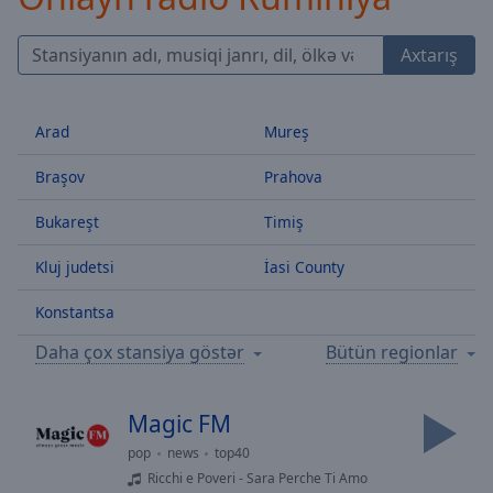
Skip
Forward
Axtarış
Mute
Current
Time
0:00
Arad
Mureş
/
Duration
-:-
Braşov
Prahova
Loaded
:
0.00%
Bukareşt
Timiş
Stream
Type
LIVE
Kluj judetsi
İasi County
Seek to
live,
Konstantsa
currently
behind
live
LIVE
Daha çox stansiya göstər
Bütün regionlar
Remaining
Time
-
-:-
Magic FM
pop
news
top40
1x
Ricchi e Poveri - Sara Perche Ti Amo