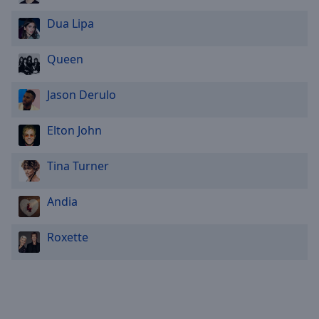
Dua Lipa
Queen
Jason Derulo
Elton John
Tina Turner
Andia
Roxette