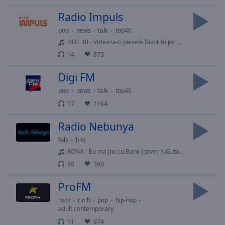
Done
Radio Impuls
Close
Modal
pop
news
talk
top40
Dialog
End
HOT 40 - Voteaza-ti piesele favorite pe www.radioimpuls.ro HOT 40 - Super hiturile momentului cu ALIN SCROB
of
14
875
dialog
window.
Digi FM
pop
news
talk
top40
17
1164
Radio Nebunya
folk
hits
RONA - Eu ma Joc cu Banii (cover N.Guta) Duet Balkanian Dance Style Remix Manele Vechi Remixate
50
360
ProFM
rock
r'n'b
pop
hip-hop
adult contemporary
11
974