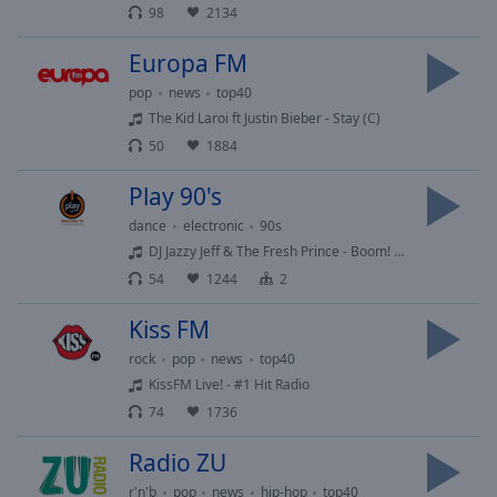
Playback
98
2134
Rate
Europa FM
Chapters
pop
news
top40
Chapters
The Kid Laroi ft Justin Bieber - Stay (C)
50
1884
Descriptions
descriptions
Play 90's
off
,
dance
electronic
90s
selected
DJ Jazzy Jeff & The Fresh Prince - Boom! Shake The Room
54
1244
2
Subtitles
subtitles
Kiss FM
settings
,
rock
pop
news
top40
opens
KissFM Live! - #1 Hit Radio
subtitles
74
1736
settings
dialog
Radio ZU
subtitles
off
,
r'n'b
pop
news
hip-hop
top40