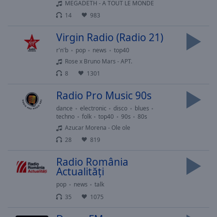
cancel
MEGADETH - A TOUT LE MONDE
and
14
983
close
the
Virgin Radio (Radio 21)
window.
r'n'b
pop
news
top40
Rose x Bruno Mars - APT.
Text
8
1301
Color
Radio Pro Music 90s
Opacity
dance
electronic
disco
blues
techno
folk
top40
90s
80s
Azucar Morena - Ole ole
Text
28
819
Background
Color
Radio România
Actualități
Opacity
pop
news
talk
35
1075
Caption