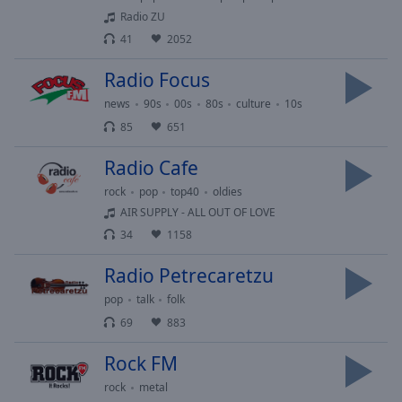
selected
Radio ZU
41
2052
Audio
Track
Radio Focus
Picture-
news
90s
00s
80s
culture
10s
in-
85
651
Picture
Fullscreen
Radio Cafe
This
is
rock
pop
top40
oldies
a
AIR SUPPLY - ALL OUT OF LOVE
modal
34
1158
window.
Radio Petrecaretzu
Beginning
pop
talk
folk
of
69
883
dialog
window.
Rock FM
Escape
will
rock
metal