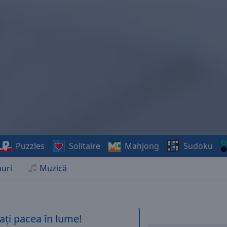
Puzzles
Solitaire
Mahjong
Sudoku
uri
Muzică
ați pacea în lume!