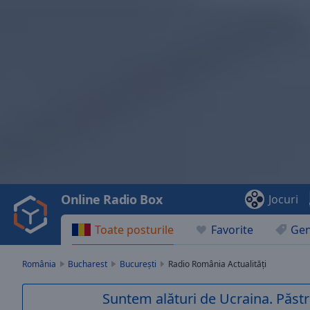
Video
Player
is
loading.
Play
Video
Online Radio Box
Jocuri
Play
Skip
Toate posturile
Favorite
Gen
Backward
Skip
Forward
România
Bucharest
București
Radio România Actualități
Mute
Current
Suntem alături de Ucraina. Păstr
Time
0:00