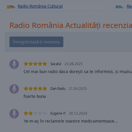
Chapters
Radio România Cultural
Ra
Descriptions
Radio România Actualități recenzi
descriptions
off
,
selected
Subtitles
subtitles
Sacalul
25.08.2025
settings
,
Cel mai bun radio daca dorești sa te informezi, si muzic
opens
subtitles
settings
Dan Radu
21.04.2025
dialog
foarte buna
subtitles
off
,
selected
Eugene P.
30.12.2024
'te-m-aș în reclamele voastre medicamentoase...
Audio
Track