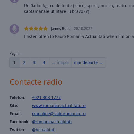
window.
Un Radio A,,, cu de toate ( stiri , sport ,muzica, teatru r
saptamanale utilitare ..) bravo (Y)
Text
Color
James Bond
20.10.2022
I listen often to Radio Romania Actualitati when I'm on 
Opacity
Pagini:
Text
Background
1
2
3
4
← înapoi
mai departe →
Color
Contacte radio
Opacity
Telefon:
+021 303 1777
Caption
Site:
www.romania-actualitati.ro
Area
Email:
rraonline@radioromania.ro
Background
Facebook:
@romaniaactualitati
Color
Twitter:
@Actualitati