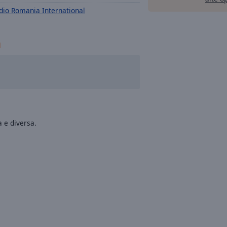
dio Romania International
a
a e diversa.