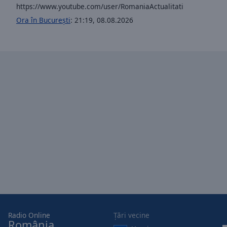
https://www.youtube.com/user/RomaniaActualitati
Opacity
Ora în București
:
21:19
,
08.08.2026
Font
Size
Text
Edge
Style
Font
Family
Reset
Done
Close
Modal
Dialog
Radio Online
Țări vecine
România
End