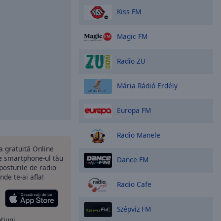
Kiss FM
Magic FM
Radio ZU
Mária Rádió Erdély
Europa FM
Radio Manele
ia gratuită Online
 smartphone-ul tău
Dance FM
 posturile de radio
nde te-ai afla!
Radio Cafe
Szépvíz FM
ptiuni