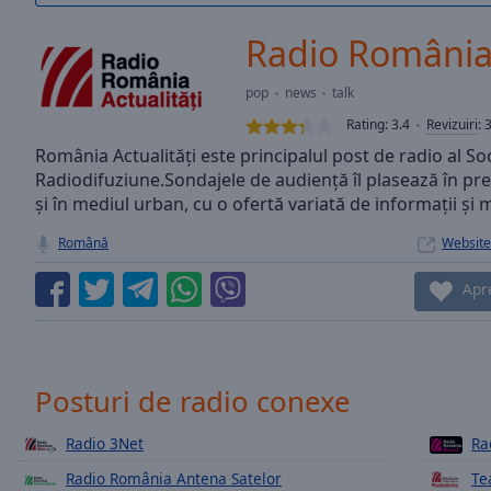
/
Duration
-:-
Radio România 
Loaded
:
0.00%
pop
news
talk
0:00
Rating:
3.4
Revizuiri
:
Stream
Type
România Actualităţi este principalul post de radio al S
LIVE
Radiodifuziune.Sondajele de audienţă îl plasează în prez
Seek to
live,
şi în mediul urban, cu o ofertă variată de informaţii şi 
currently
behind
Română
Website
live
LIVE
Remaining
Apr
Time
-
-:-
1x
Posturi de radio conexe
Playback
Rate
Radio 3Net
Ra
Chapters
Radio România Antena Satelor
Te