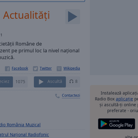
Actualități
31
ocietăţii Române de
ent pe primul loc la nivel naţional
muzică.
eciez
1075
Ascultă
8
Instalează aplicaț
Contactezi
Radio Box
aplicație
pe
și ascultă-ți online
preferate - oriu
dio România Muzical
atrul Național Radiofonic
alte o