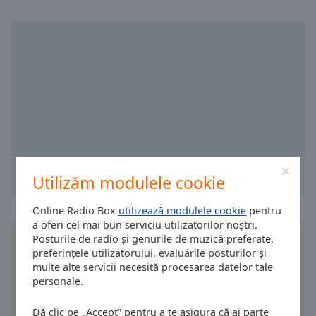
Area
Background
Color
Opacity
Font
Size
Text
Utilizăm modulele cookie
Edge
Style
Online Radio Box
utilizează modulele cookie
pentru
a oferi cel mai bun serviciu utilizatorilor noștri.
Instalează aplicația gratuită Online Radio Box
Posturile de radio și genurile de muzică preferate,
Font
aplicație pe smartphone-ul tău și ascultă-ți online
preferințele utilizatorului, evaluările posturilor și
Family
multe alte servicii necesită procesarea datelor tale
posturile de radio preferate - oriunde te-ai afla!
personale.
Reset
Dă clic pe „Accept” pentru a te asigura că ai parte