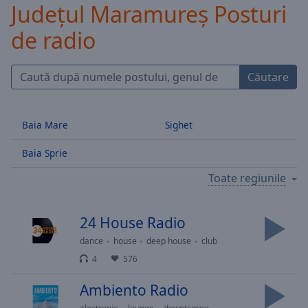
Județul Maramureș Posturi
Skip
Forward
de radio
Mute
Current
Time
0:00
Căutare
/
Duration
-:-
Loaded
:
Baia Mare
Sighet
0.00%
Stream
Baia Sprie
Type
LIVE
Seek to
Toate regiunile
live,
currently
behind
live
LIVE
24 House Radio
Remaining
dance
house
deep house
club
Time
-
4
576
-:-
Ambiento Radio
1x