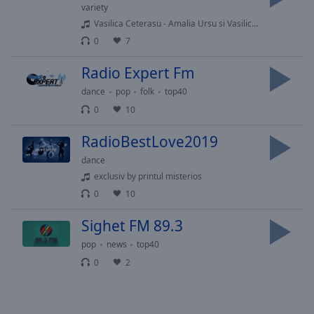
cancel
variety
and
Vasilica Ceterasu - Amalia Ursu si Vasilica Ceterasu - Mandra-i nunta-n sat la noi
close
0
7
the
window.
Radio Expert Fm
dance
pop
folk
top40
Text
0
10
Color
RadioBestLove2019
Opacity
dance
exclusiv by printul misterios
Text
0
10
Background
Sighet FM 89.3
Color
pop
news
top40
0
2
Opacity
Caption