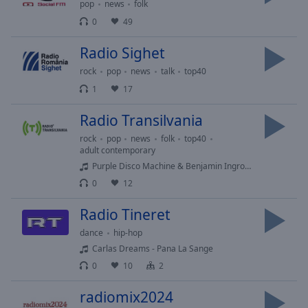
pop
news
folk
selected
0
49
Audio
Radio Sighet
Track
rock
pop
news
talk
top40
Picture-
in-
1
17
Picture
Fullscreen
Radio Transilvania
This
rock
pop
news
folk
top40
is
adult contemporary
a
Purple Disco Machine & Benjamin Ingrosso feat. Nile Rodgers & Shenseea - Honey Boy
modal
0
12
window.
Radio Tineret
Beginning
dance
hip-hop
of
dialog
Carlas Dreams - Pana La Sange
window.
0
10
2
Escape
radiomix2024
will