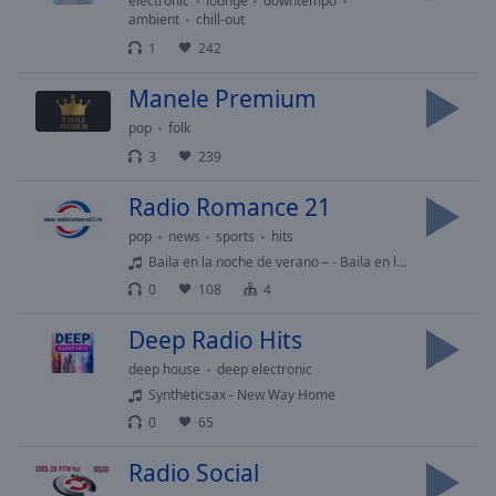
electronic
lounge
downtempo
Playback
Rate
ambient
chill-out
1
242
Chapters
Manele Premium
Chapters
pop
folk
Descriptions
3
239
descriptions
Radio Romance 21
off
,
selected
pop
news
sports
hits
Baila en la noche de verano – - Baila en la noche de verano – Sommer Discofox Schlager
Subtitles
0
108
4
subtitles
Deep Radio Hits
settings
,
opens
deep house
deep electronic
subtitles
Syntheticsax - New Way Home
settings
0
65
dialog
subtitles
Radio Social
off
,