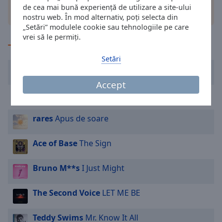
Done
de cea mai bună experiență de utilizare a site-ului
alte optiuni
Close
nostru web. În mod alternativ, poți selecta din
Modal
„Setări” modulele cookie sau tehnologiile pe care
Dialog
vrei să le permiți.
End
TOP la radio
of
Setări
dialog
Adrian Saguna
Tu
window.
Accept
Dr. Alban
It's My Life
rares
Apus de soare
Ace of Base
The Sign
Bruno M**s
I Just Might
The Second Voice
LET ME BE
Teddy Swims
Mr. Know It All