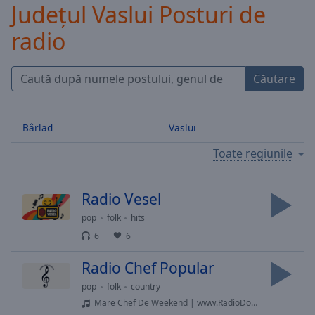
Județul Vaslui Posturi de
Skip
Forward
radio
Mute
Current
Time
0:00
Căutare
/
Duration
-:-
Loaded
:
Bârlad
Vaslui
0.00%
Stream
Toate regiunile
Type
LIVE
Seek to
live,
Radio Vesel
currently
behind
pop
folk
hits
live
LIVE
Remaining
6
6
Time
-
Radio Chef Popular
-:-
pop
folk
country
1x
Mare Chef De Weekend | www.RadioDoza.eu