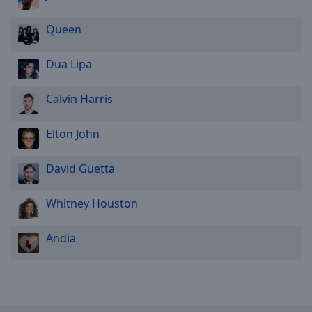
Done
Close
Queen
Modal
Dialog
End
Dua Lipa
of
dialog
Calvin Harris
window.
Elton John
David Guetta
Whitney Houston
Andia