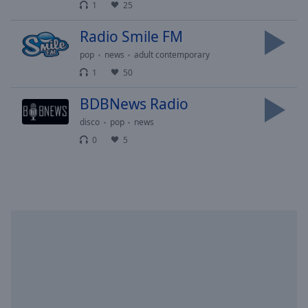
Playback
1
25
Rate
Radio Smile FM
Chapters
pop
news
adult contemporary
Chapters
1
50
Descriptions
BDBNews Radio
descriptions
disco
pop
news
off
,
0
5
selected
Subtitles
subtitles
settings
,
opens
subtitles
settings
dialog
subtitles
off
,