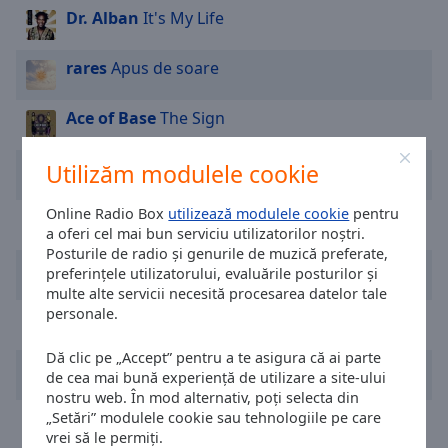
cancel
Dr. Alban
It's My Life
and
close
rares
Apus de soare
the
window.
Ace of Base
The Sign
Text
Color
Bruno M**s
I Just Might
Utilizăm modulele cookie
Online Radio Box
utilizează modulele cookie
pentru
Opacity
The Second Voice
LET ME BE
a oferi cel mai bun serviciu utilizatorilor noștri.
Posturile de radio și genurile de muzică preferate,
Teddy Swims
Mr. Know It All
preferințele utilizatorului, evaluările posturilor și
Text
multe alte servicii necesită procesarea datelor tale
Background
personale.
EMAA
Noaptea
Color
Dă clic pe „Accept” pentru a te asigura că ai parte
Alex Warren
Ordinary
Opacity
de cea mai bună experiență de utilizare a site-ului
nostru web. În mod alternativ, poți selecta din
4 Non Blondes
What's Up?
„Setări” modulele cookie sau tehnologiile pe care
Caption
vrei să le permiți.