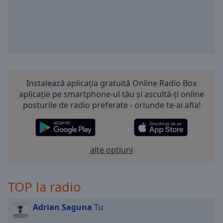
selected
Audio
Track
Picture-
in-
Picture
Instalează aplicația gratuită Online Radio Box
Fullscreen
This
aplicație pe smartphone-ul tău și ascultă-ți online
is
posturile de radio preferate - oriunde te-ai afla!
a
modal
window.
alte optiuni
Beginning
of
dialog
TOP la radio
window.
Escape
Adrian Saguna
Tu
will