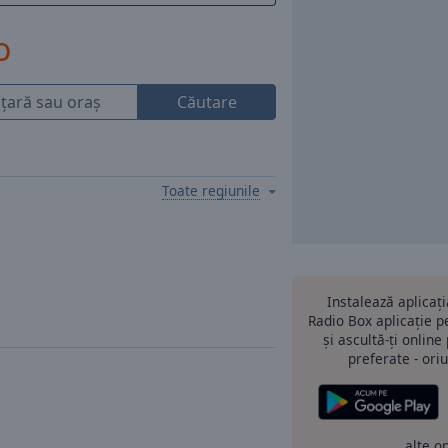
o
Căutare
Toate regiunile
Instalează aplicaț
Radio Box aplicație 
și ascultă-ți online
preferate - oriu
alte o