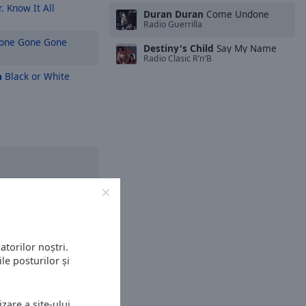
. Know It All
Duran Duran
Come Undone
Radio Guerrilla
one Gone Gone
Destiny's Child
Say My Name
Radio Clasic R’n’B
n
Black or White
atorilor noștri.
le posturilor și
zare a site-ului