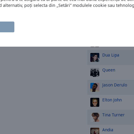
alternativ, poți selecta din „Setări” modulele cookie sau tehnologi
David Guetta
Coldplay
Calvin Harris
Dua Lipa
Queen
Jason Derulo
Elton John
Tina Turner
Andia