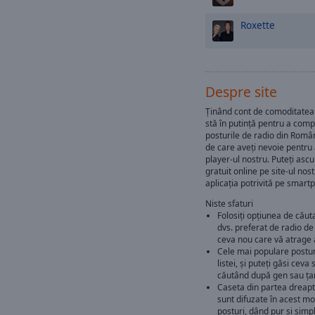
Roxette
Despre site
Ținând cont de comoditatea 
stă în putință pentru a com
posturile de radio din Româ
de care aveți nevoie pentru 
player-ul nostru. Puteți ascu
gratuit online pe site-ul nost
aplicația potrivită pe smart
Niste sfaturi
Folosiți opțiunea de căut
dvs. preferat de radio de
ceva nou care vă atrage 
Cele mai populare posturi
listei, și puteți găsi ceva
căutând după gen sau ța
Caseta din partea dreapt
sunt difuzate în acest m
posturi, dând pur și simpl