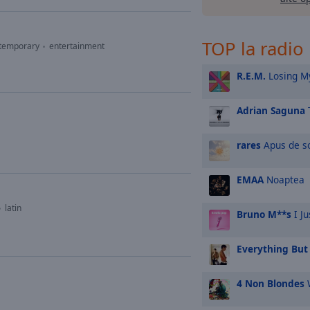
TOP la radio
ntemporary
entertainment
R.E.M.
Losing My
Adrian Saguna
rares
Apus de s
EMAA
Noaptea
latin
Bruno M**s
I Ju
Everything But 
4 Non Blondes
W