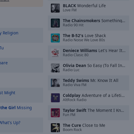
BLACK
Wonderful Life
Love FM
The Chainsmokers
Something Just Like This
Radio 90 Hit
 Religion
The B-52's
Love Shack
Radio Noise We Love 80s
Tu
Deniece Williams
Let's Hear It for the Boy
Radio Clasic 80
oare
Olivia Dean
So Easy (To Fall In Love)
Radio Luc
Teddy Swims
Mr. Know It All
Radio Viva FM
st Might
Coldplay
Adventure of a Lifetime
AltRock Radio
the Girl
Missing
Taylor Swift
The Moment I Knew
Fun FM
hat's Up?
The Cure
Close to Me
Boom Rock