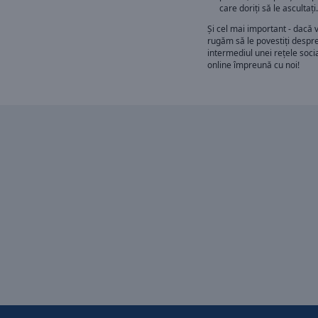
care doriți să le ascultați.
Și cel mai important - dacă v
rugăm să le povestiți despre
intermediul unei rețele socia
online împreună cu noi!