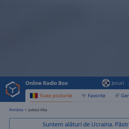
Video
Player
is
loading.
Play
Video
Online Radio Box
Jocuri
Play
Skip
Toate posturile
Favorite
Gen
Backward
Skip
Forward
România
Județul Alba
Mute
Current
Suntem alături de Ucraina. Păstr
Time
0:00