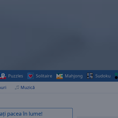
Puzzles
Solitaire
Mahjong
Sudoku
uri
Muzică
ați pacea în lume!