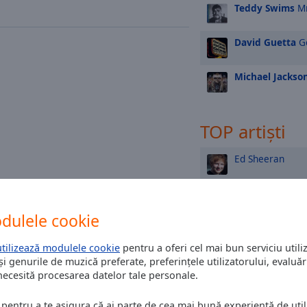
Teddy Swims
Mr
David Guetta
G
Michael Jackso
TOP artiști
Ed Sheeran
INNA
dulele cookie
Michael Jackson
utilizează modulele cookie
pentru a oferi cel mai bun serviciu utiliz
și genurile de muzică preferate, preferințele utilizatorului, evaluări
Madonna
 necesită procesarea datelor tale personale.
Enrique Iglesias
 pentru a te asigura că ai parte de cea mai bună experiență de utili