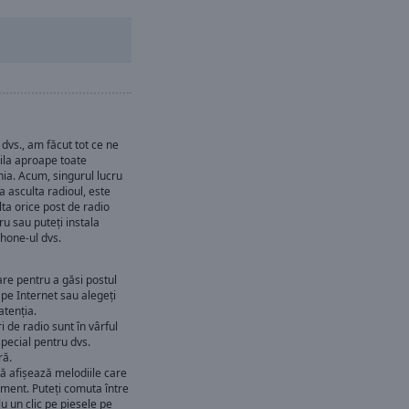
dvs., am făcut tot ce ne
pila aproape toate
nia. Acum, singurul lucru
a asculta radioul, este
lta orice post de radio
ru sau puteți instala
phone-ul dvs.
are pentru a găsi postul
 pe Internet sau alegeți
atenția.
 de radio sunt în vârful
 special pentru dvs.
ră.
ă afișează melodiile care
oment. Puteți comuta între
u un clic pe piesele pe