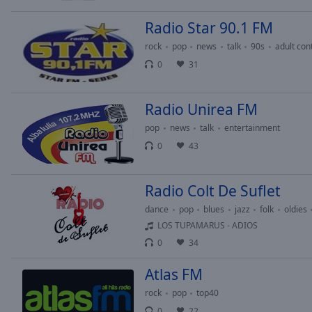
Chapters
Radio Star 90.1 FM
Descriptions
rock
pop
news
talk
90s
adult co
descriptions
0
31
off
,
selected
Radio Unirea FM
Subtitles
pop
news
talk
entertainment
subtitles
0
43
settings
,
opens
subtitles
Radio Colt De Suflet
settings
dance
pop
blues
jazz
folk
oldies
dialog
LOS TUPAMARUS - ADIOS
subtitles
0
34
off
,
selected
Atlas FM
Audio
rock
pop
top40
Track
0
22