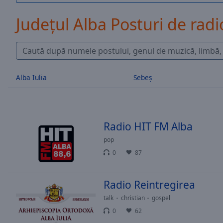
/
Duration
-:-
Județul Alba Posturi de radi
Loaded
:
0.00%
0:00
Stream
Type
LIVE
Alba Iulia
Sebeş
Seek to
live,
currently
behind
live
LIVE
Remaining
Radio HIT FM Alba
Time
-
pop
-:-
0
87
1x
Playback
Radio Reintregirea
Rate
talk
christian
gospel
Chapters
0
62