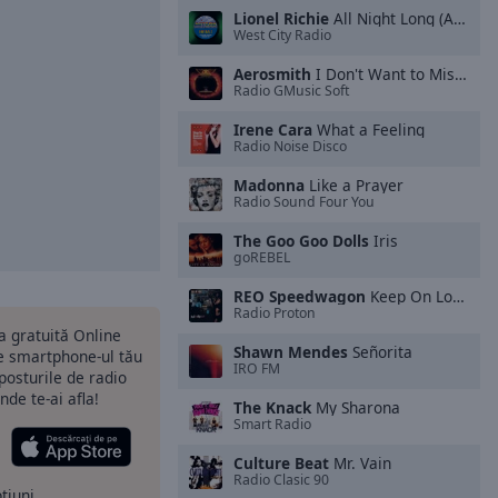
Lionel Richie
All Night Long (All Night)
West City Radio
Aerosmith
I Don't Want to Miss a Thing
Radio GMusic Soft
Irene Cara
What a Feeling
Radio Noise Disco
Madonna
Like a Prayer
Radio Sound Four You
The Goo Goo Dolls
Iris
goREBEL
REO Speedwagon
Keep On Loving You
Radio Proton
ia gratuită Online
Shawn Mendes
Señorita
pe smartphone-ul tău
IRO FM
 posturile de radio
nde te-ai afla!
The Knack
My Sharona
Smart Radio
Culture Beat
Mr. Vain
Radio Clasic 90
ptiuni