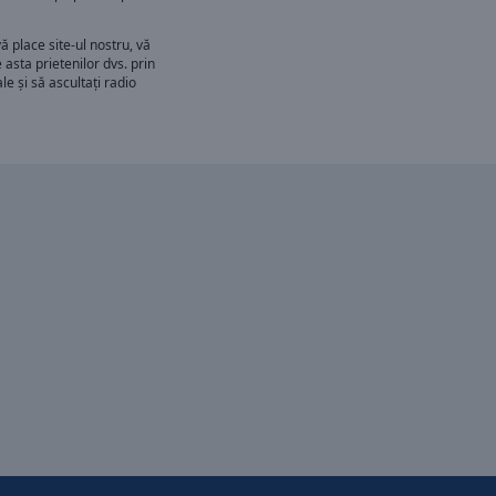
ă place site-ul nostru, vă
 asta prietenilor dvs. prin
le și să ascultați radio