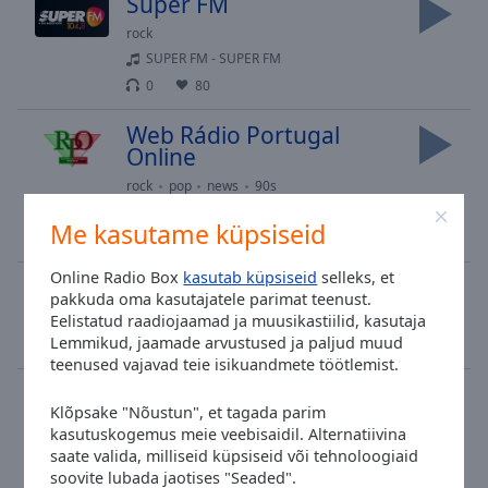
Super FM
rock
SUPER FM - SUPER FM
0
80
Web Rádio Portugal
Online
rock
pop
news
90s
DUAS METADES - Jorge e Mateus
Me kasutame küpsiseid
3
58
Online Radio Box
kasutab küpsiseid
selleks, et
Antena 3
pakkuda oma kasutajatele parimat teenust.
pop
alternative
Eelistatud raadiojaamad ja muusikastiilid, kasutaja
Lemmikud, jaamade arvustused ja paljud muud
0
276
1
teenused vajavad teie isikuandmete töötlemist.
House Music Radio
Klõpsake "Nõustun", et tagada parim
house
kasutuskogemus meie veebisaidil. Alternatiivina
(DJ Robii) house club mix 01
saate valida, milliseid küpsiseid või tehnoloogiaid
0
43
soovite lubada jaotises "Seaded".