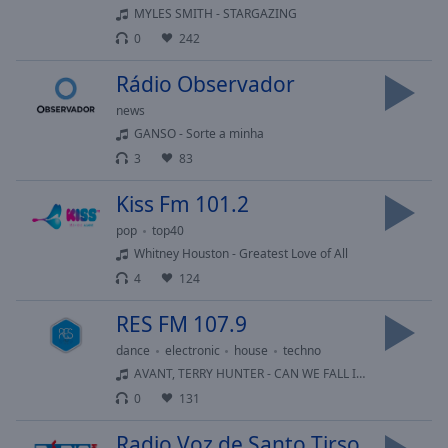
Area
MYLES SMITH - STARGAZING
Background
0
242
Color
Rádio Observador
Opacity
news
GANSO - Sorte a minha
3
83
Font
Size
Kiss Fm 101.2
pop
top40
Text
Whitney Houston - Greatest Love of All
Edge
4
124
Style
RES FM 107.9
Font
dance
electronic
house
techno
Family
AVANT, TERRY HUNTER - CAN WE FALL IN LOVE (TERRY HUNTER SOULFUL MIX)
0
131
Reset
Radio Voz de Santo Tirso