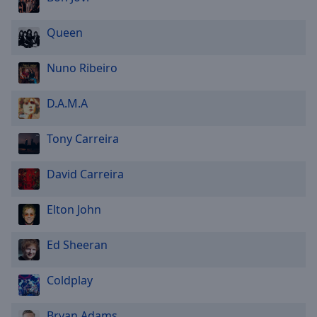
Queen
Nuno Ribeiro
D.A.M.A
Tony Carreira
David Carreira
Elton John
Ed Sheeran
Coldplay
Bryan Adams