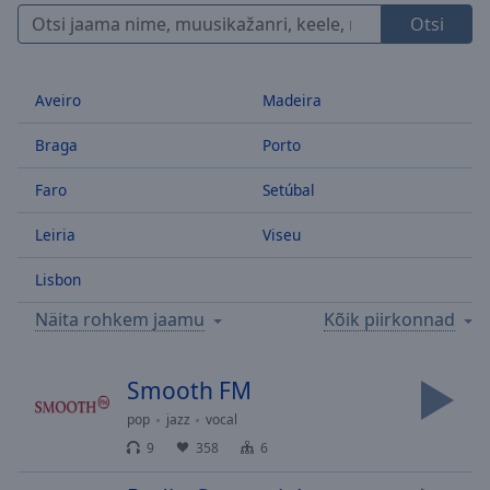
Skip
Otsi
Forward
Mute
Current
Aveiro
Madeira
Time
0:00
/
Braga
Porto
Duration
-:-
Loaded
:
Faro
Setúbal
0.00%
Stream
Leiria
Viseu
Type
LIVE
Lisbon
Seek to
live,
currently
Näita rohkem jaamu
Kõik piirkonnad
behind
live
LIVE
Remaining
Smooth FM
Time
-
-:-
pop
jazz
vocal
9
358
6
1x