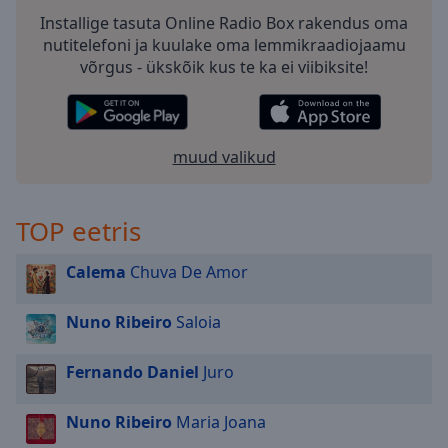
Installige tasuta Online Radio Box rakendus oma
nutitelefoni ja kuulake oma lemmikraadiojaamu
võrgus - ükskõik kus te ka ei viibiksite!
muud valikud
TOP eetris
Calema
Chuva De Amor
Nuno Ribeiro
Saloia
Fernando Daniel
Juro
Nuno Ribeiro
Maria Joana