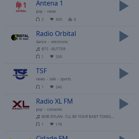
Antena 1
selected
pop
news
Audio
2
430
6
Track
Radio Orbital
Picture-
in-
dance
electronic
Picture
BTS - BUTTER
Fullscreen
1
330
This
is
TSF
a
modal
news
talk
sports
window.
1
240
Beginning
Radio XL FM
of
pop
romantic
dialog
BOB DYLAN - I'LL BE YOUR BABY TONIGHT
window.
1
178
Escape
will
Cidade FM