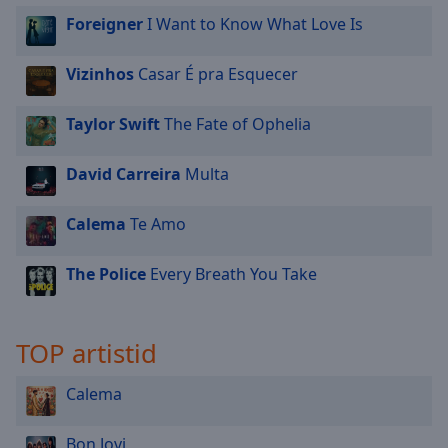
Foreigner
I Want to Know What Love Is
Vizinhos
Casar É pra Esquecer
Taylor Swift
The Fate of Ophelia
David Carreira
Multa
Calema
Te Amo
The Police
Every Breath You Take
TOP artistid
Calema
Bon Jovi