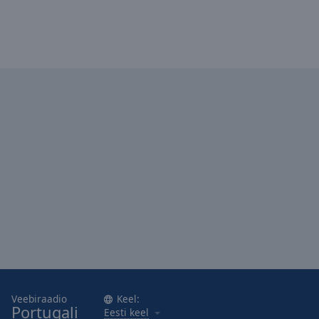
Veebiraadio
Keel:
Portugali
Eesti keel