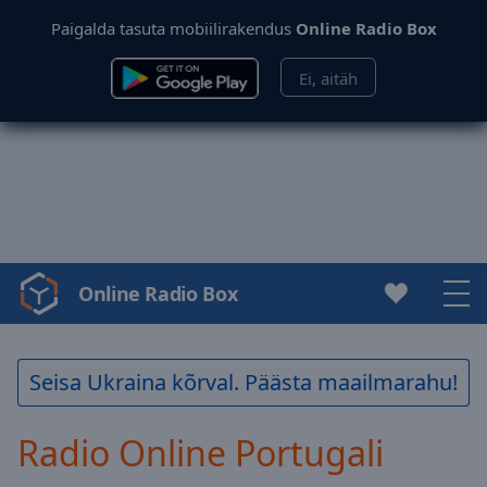
Paigalda tasuta mobiilirakendus
Online Radio Box
Ei, aitäh
Online Radio Box
Video
Player
is
loading.
Seisa Ukraina kõrval. Päästa maailmarahu!
Play
Video
Radio Online Portugali
Play
Skip
Backward