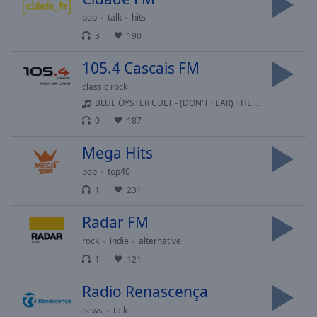
cancel
and
pop
talk
hits
close
3
190
the
window.
105.4 Cascais FM
classic rock
Text
BLUE ÖYSTER CULT - (DON'T FEAR) THE REAPER
Color
0
187
Mega Hits
Opacity
pop
top40
1
231
Text
Background
Radar FM
Color
rock
indie
alternative
1
121
Opacity
Radio Renascença
Caption
news
talk