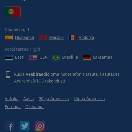
Naaberriigid
Hispaania
Maroko
Andorra
Populaarsed riigid
Eesti
USA
Brasiilia
Saksamaa
Kuula
veebiraadio
oma nutitelefonis tasuta, kasutades
Android
või
iOS
rakendust!
Aafrika
Aasia
Põhja-Ameerika
Lõuna-Ameerika
Euroopa
Okeaania