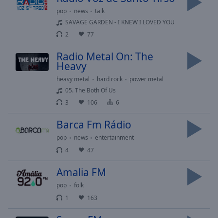
Done
pop
news
talk
Close
SAVAGE GARDEN - I KNEW I LOVED YOU
Modal
Dialog
2
77
End
of
Radio Metal On: The
dialog
Heavy
window.
heavy metal
hard rock
power metal
05. The Both Of Us
3
106
6
Barca Fm Rádio
pop
news
entertainment
4
47
Amalia FM
pop
folk
1
163