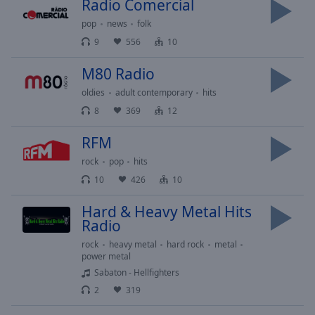
Playback
Radio Comercial
Rate
pop
news
folk
Chapters
9
556
10
Chapters
M80 Radio
oldies
adult contemporary
hits
Descriptions
8
369
12
descriptions
off
,
RFM
selected
rock
pop
hits
Subtitles
10
426
10
subtitles
Hard & Heavy Metal Hits
settings
,
Radio
opens
rock
heavy metal
hard rock
metal
subtitles
power metal
settings
Sabaton - Hellfighters
dialog
2
319
subtitles
off
,