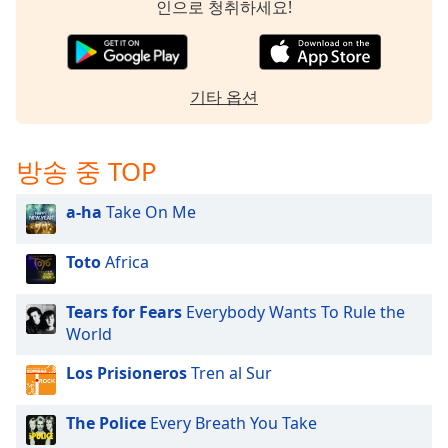
인으로 청취하세요!
기타 옵션
방송 중 TOP
a-ha
Take On Me
Toto
Africa
Tears for Fears
Everybody Wants To Rule the
World
Los Prisioneros
Tren al Sur
The Police
Every Breath You Take