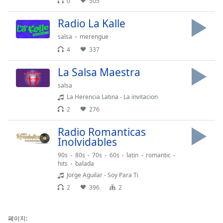
0
505
Radio La Kalle
salsa
merengue
4
337
La Salsa Maestra
salsa
La Herencia Latina - La invitacion
2
276
Radio Romanticas
Inolvidables
90s
80s
70s
60s
latin
romantic
hits
balada
Jorge Aguilar - Soy Para Ti
2
396
2
페이지: