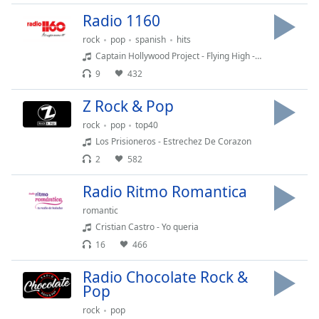
dialog
Radio 1160
window.
Escape
rock
pop
spanish
hits
will
Captain Hollywood Project - Flying High - Radio Mix
cancel
9
432
and
close
Z Rock & Pop
the
rock
pop
top40
window.
Los Prisioneros - Estrechez De Corazon
2
582
Text
Color
Radio Ritmo Romantica
romantic
Opacity
Cristian Castro - Yo queria
16
466
Text
Radio Chocolate Rock &
Background
Pop
Color
rock
pop