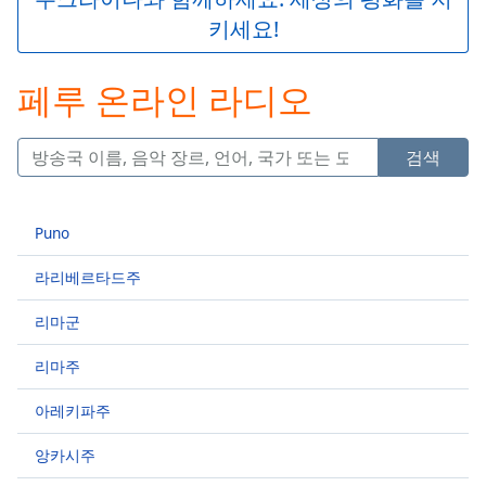
Play
키세요!
Video
Play
Skip
페루 온라인 라디오
Backward
Skip
Forward
검색
Mute
Current
Time
0:00
Puno
/
Duration
-:-
라리베르타드주
Loaded
:
0.00%
리마군
Stream
Type
LIVE
리마주
Seek to
live,
아레키파주
currently
behind
live
LIVE
앙카시주
Remaining