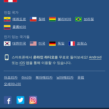
인접 국가
에콰도르
칠레
볼리비아
브라질
콜롬비아
인기 있는 국가들
대한민국
미국
독일
프랑스
스마트폰에서
온라인 라디오
를 무료로 들어보세요!
Android
또는
iOS
앱을 통해 이용할 수 있습니다.
아프리카
아시아
북아메리카
남아메리카
유럽
오세아니아