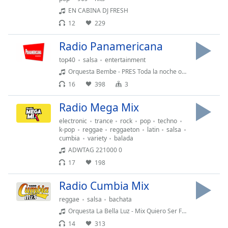
Family
EN CABINA DJ FRESH
12
229
Reset
Radio Panamericana
Done
top40
salsa
entertainment
Close
Orquesta Bembe - PRES Toda la noche oliendo a ti
Modal
Dialog
16
398
3
End
of
Radio Mega Mix
dialog
electronic
trance
rock
pop
techno
window.
k-pop
reggae
reggaeton
latin
salsa
cumbia
variety
balada
ADWTAG 221000 0
17
198
Radio Cumbia Mix
reggae
salsa
bachata
Orquesta La Bella Luz - Mix Quiero Ser Feliz (32 Aniversario)
14
313