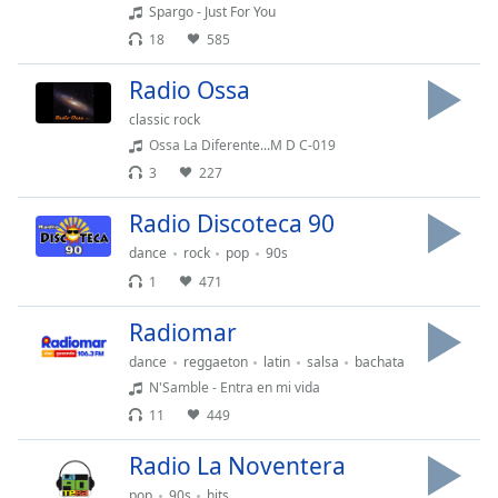
Spargo - Just For You
Opacity
18
585
Radio Ossa
Caption
Area
classic rock
Background
Ossa La Diferente...M D C-019
Color
3
227
Radio Discoteca 90
Opacity
dance
rock
pop
90s
1
471
Font
Size
Radiomar
dance
reggaeton
latin
salsa
bachata
Text
N'Samble - Entra en mi vida
Edge
11
449
Style
Radio La Noventera
Font
pop
90s
hits