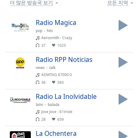
Time
-
더 많은 방송국 보기
모든 지역
-:-
Radio Magica
1x
Playback
pop
hits
Rate
Aerosmith - Crazy
37
1025
Chapters
Chapters
Radio RPP Noticias
news
talk
Descriptions
ADWTAG 67000 0
descriptions
36
583
off
,
selected
Radio La Inolvidable
latin
balada
Subtitles
Jose Jose - El triste
subtitles
28
659
settings
,
opens
La Ochentera