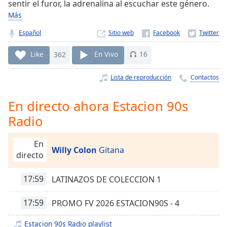
Remaining
sentir el furor, la adrenalina al escuchar este género.
Time
-
Más
-:-
Español
Sitio web
1x
Like
362
En Vivo
16
Playback
Rate
Lista de reproducción
Contactos
Chapters
En directo ahora Estacion 90s
Chapters
Radio
Descriptions
descriptions
En
Willy Colon
Gitana
off
,
directo
selected
17:59
LATINAZOS DE COLECCION 1
Subtitles
17:59
PROMO FV 2026 ESTACION90S - 4
subtitles
settings
,
Estacion 90s Radio playlist