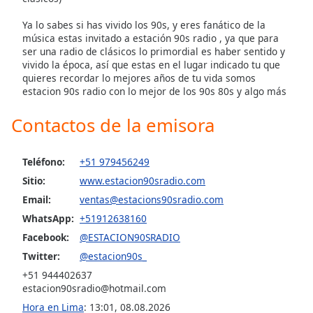
Ya lo sabes si has vivido los 90s, y eres fanático de la
música estas invitado a estación 90s radio , ya que para
ser una radio de clásicos lo primordial es haber sentido y
vivido la época, así que estas en el lugar indicado tu que
quieres recordar lo mejores años de tu vida somos
estacion 90s radio con lo mejor de los 90s 80s y algo más
Contactos de la emisora
Teléfono:
+51 979456249
Sitio:
www.estacion90sradio.com
Email:
ventas@estacions90sradio.com
WhatsApp:
+51912638160
Facebook:
@ESTACION90SRADIO
Twitter:
@estacion90s_
+51 944402637
estacion90sradio@hotmail.com
Hora en Lima
:
13:01
,
08.08.2026