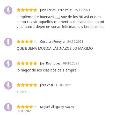
Font
Family
Juan Carlos Ferre Veliz
25.12.2021
simplemente buenaza ,,,,, soy de los 90 asi que es
como revivir aquellos momentos inolvidables en mi
Reset
vida nunca dejen de sonar felicidades y bendiciones
Done
Close
Cristhian Pereyra
24.10.2021
Modal
Dialog
QUE BUENA MUSICA LATINAZOS LO MAXIMO
End
of
dialog
Joel Rodriguez
09.10.2021
window.
lo mejor de los clásicos de siempre
Jirka Voši
15.05.2021
super
Miguel Villagaray Avalos
30.09.2020