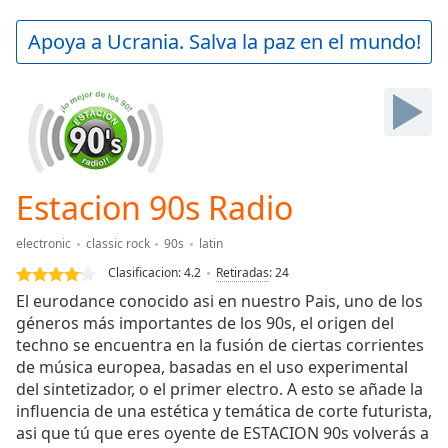
loading.
Play
Apoya a Ucrania. Salva la paz en el mundo!
Video
Play
Skip
Backward
Skip
Forward
Mute
Current
Estacion 90s Radio
Time
0:00
/
electronic
classic rock
90s
latin
Duration
-:-
Clasificacion:
4.2
Retiradas
:
24
Loaded
:
El eurodance conocido asi en nuestro Pais, uno de los
0.00%
géneros más importantes de los 90s, el origen del
Stream
techno se encuentra en la fusión de ciertas corrientes
Type
LIVE
de música europea, basadas en el uso experimental
Seek to
live,
del sintetizador, o el primer electro. A esto se añade la
currently
influencia de una estética y temática de corte futurista,
behind
live
asi que tú que eres oyente de ESTACION 90s volverás a
LIVE