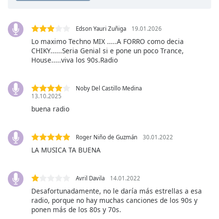
Opacity
Edson Yauri Zuñiga
19.01.2026
Lo maximo Techno MIX .....A FORRO como decia
Caption
CHIKY......Seria Genial si e pone un poco Trance,
House.....viva los 90s.Radio
Area
Background
Color
Noby Del Castillo Medina
13.10.2025
buena radio
Opacity
Roger Niño de Guzmán
30.01.2022
Font
Size
LA MUSICA TA BUENA
Text
Avril Davila
14.01.2022
Edge
Desafortunadamente, no le daría más estrellas a esa
Style
radio, porque no hay muchas canciones de los 90s y
ponen más de los 80s y 70s.