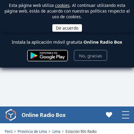
Esta página web utiliza
cookies
. Al continuar utilizando esta
página web, estás de acuerdo con nuestras políticas respecto al
uso de cookies.
Instala la aplicación móvil gratuita
Online Radio Box
No, gracias
Online Radio Box
Video
Player
is
Perú
Provincia de Lima
Lima
Estacion 90s Radio