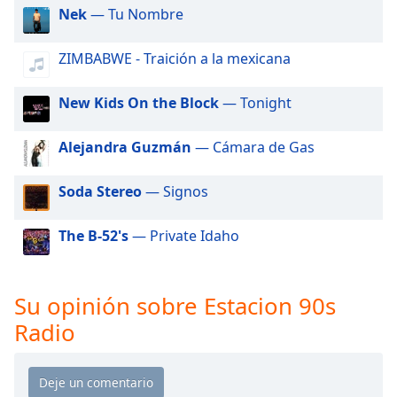
of
Nek
— Tu Nombre
dialog
window.
ZIMBABWE - Traición a la mexicana
Escape
will
New Kids On the Block
— Tonight
cancel
and
close
Alejandra Guzmán
— Cámara de Gas
the
window.
Soda Stereo
— Signos
Text
The B-52's
— Private Idaho
Color
Opacity
Su opinión sobre Estacion 90s
Radio
Text
Background
Color