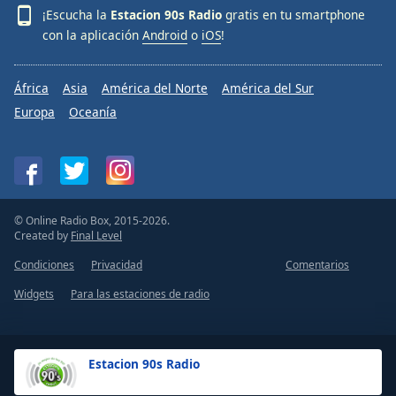
¡Escucha la
Estacion 90s Radio
gratis en tu smartphone
con la aplicación
Android
o
iOS
!
África
Asia
América del Norte
América del Sur
Europa
Oceanía
© Online Radio Box, 2015-2026.
Created by
Final Level
Condiciones
Privacidad
Comentarios
Widgets
Para las estaciones de radio
Estacion 90s Radio