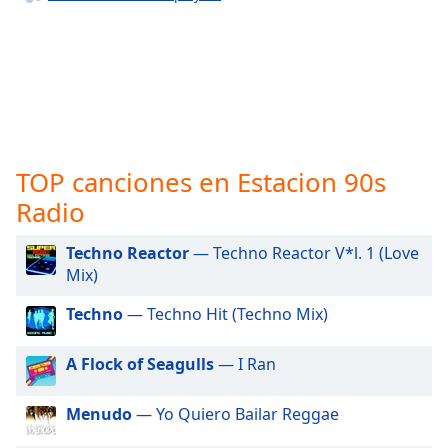
opens
subtitles
settings
dialog
subtitles
off
,
selected
TOP canciones en Estacion 90s
Audio
Track
Radio
Picture-
in-
Techno Reactor
— Techno Reactor V*l. 1 (Love
Picture
Mix)
Fullscreen
This
Techno
— Techno Hit (Techno Mix)
is
a
A Flock of Seagulls
— I Ran
modal
window.
Menudo
— Yo Quiero Bailar Reggae
Beginning