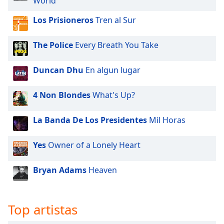
World
Los Prisioneros
Tren al Sur
The Police
Every Breath You Take
Duncan Dhu
En algun lugar
4 Non Blondes
What's Up?
La Banda De Los Presidentes
Mil Horas
Yes
Owner of a Lonely Heart
Bryan Adams
Heaven
Top artistas