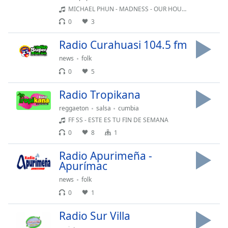
opens
MICHAEL PHUN - MADNESS - OUR HOUSE 08 DE AGOSTO
subtitles
settings
0
3
dialog
Radio Curahuasi 104.5 fm
subtitles
off
,
news
folk
selected
0
5
Audio
Radio Tropikana
Track
reggaeton
salsa
cumbia
Picture-
FF SS - ESTE ES TU FIN DE SEMANA
in-
Picture
0
8
1
Fullscreen
This
Radio Apurimeña -
is
Apurímac
a
news
folk
modal
0
1
window.
Radio Sur Villa
Beginning