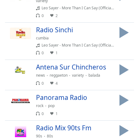
variety
of
Leo Sayer - More Than I Can Say (Official HD ).m4a
dialog
window.
0
2
Escape
Radio Sinchi
will
cancel
cumbia
and
Leo Sayer - More Than I Can Say (Official HD ).m4a
close
0
1
the
window.
Antena Sur Chincheros
news
reggaeton
variety
balada
Text
0
4
Color
Panorama Radio
Opacity
rock
pop
0
1
Text
Radio Mix 90ts Fm
Background
Color
90s
80s