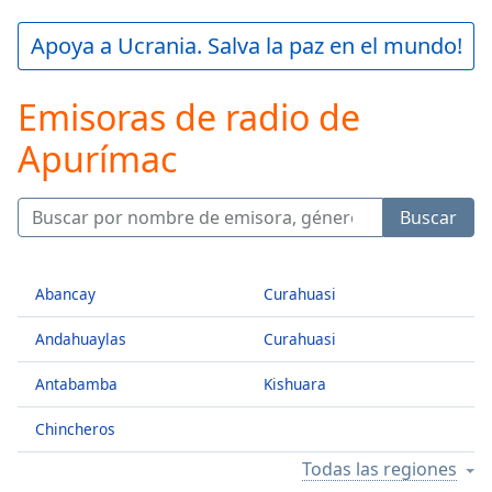
loading.
Play
Apoya a Ucrania. Salva la paz en el mundo!
Video
Play
Emisoras de radio de
Skip
Backward
Apurímac
Skip
Forward
Mute
Current
Buscar
Time
0:00
/
Duration
-:-
Abancay
Curahuasi
Loaded
:
0.00%
Andahuaylas
Curahuasi
Stream
Type
LIVE
Antabamba
Kishuara
Seek to
live,
Chincheros
currently
behind
Todas las regiones
live
LIVE