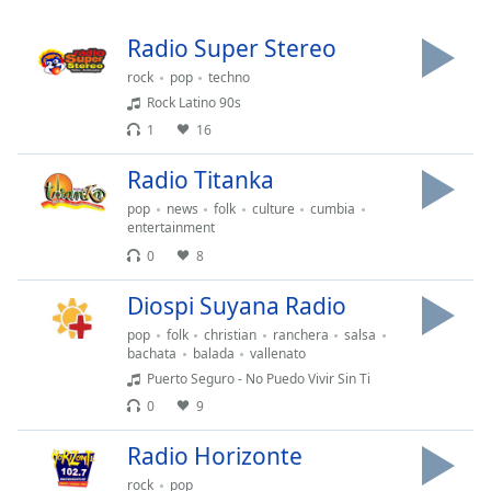
Remaining
Time
-
Radio Super Stereo
-:-
rock
pop
techno
1x
Rock Latino 90s
Playback
1
16
Rate
Radio Titanka
Chapters
pop
news
folk
culture
cumbia
Chapters
entertainment
0
8
Descriptions
Diospi Suyana Radio
descriptions
off
,
pop
folk
christian
ranchera
salsa
bachata
balada
vallenato
selected
Puerto Seguro - No Puedo Vivir Sin Ti
Subtitles
0
9
subtitles
Radio Horizonte
settings
,
rock
pop