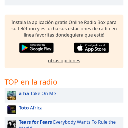
Font
Family
Instala la aplicación gratis Online Radio Box para
su teléfono y escucha sus estaciones de radio en
Reset
línea favoritas dondequiera que esté!
Done
Close
Modal
Dialog
End
otras opciones
of
dialog
window.
TOP en la radio
a-ha
Take On Me
Toto
Africa
Tears for Fears
Everybody Wants To Rule the