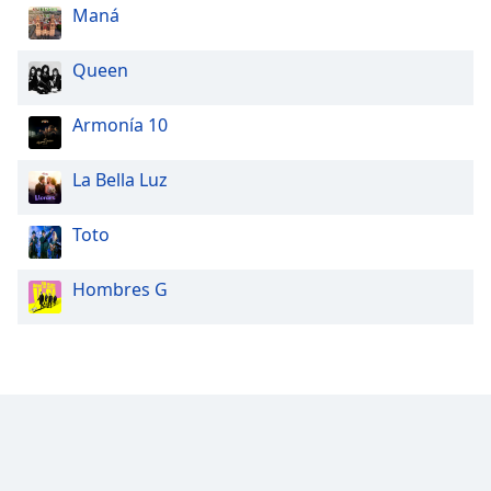
Maná
Queen
Armonía 10
La Bella Luz
Toto
Hombres G