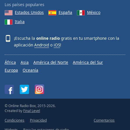
Los países populares
Estados Unidos
España
México
Italia
¡Escucha la
online radio
gratis en tu smartphone con la
aplicación
Android
o
iOS
!
África
Asia
América del Norte
América del Sur
Europa
Oceanía
© Online Radio Box, 2015-2026.
Created by
Final Level
Condiciones
Privacidad
Comentarios
Widgets
Para las estaciones de radio