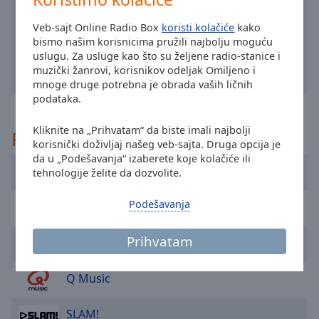
selected
Veb-sajt Online Radio Box
koristi kolačiće
kako
bismo našim korisnicima pružili najbolju moguću
Audio
Track
uslugu. Za usluge kao što su željene radio-stanice i
muzički žanrovi, korisnikov odeljak Omiljeno i
Picture-
mnoge druge potrebna je obrada vaših ličnih
in-
podataka.
Picture
Fullscreen
Kliknite na „Prihvatam“ da biste imali najbolji
This
Preporučeno
korisnički doživljaj našeg veb-sajta. Druga opcija je
is
da u „Podešavanja“ izaberete koje kolačiće ili
a
Caribafm
tehnologije želite da dozvolite.
modal
window.
Podešavanja
PokoeFM
Beginning
Prihvatam
Sky Radio
of
dialog
window.
Q Music
Escape
will
SLAM!