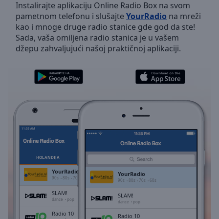
Instalirajte aplikaciju Online Radio Box na svom
Skip
pametnom telefonu i slušajte
YourRadio
na mreži
Forward
kao i mnoge druge radio stanice gde god da ste!
Mute
Sada, vaša omiljena radio stanica je u vašem
Current
džepu zahvaljujući našoj praktičnoj aplikaciji.
Time
0:00
/
Duration
-:-
Loaded
:
0.00%
Stream
Type
LIVE
Seek to
live,
currently
behind
live
LIVE
HOLANDIJA
FAVORITI
Remaining
YourRadio
Time
-
YourRadio
90s
80s
70s
60s
90s
80s
70s
60s
-:-
SLAM!
SLAM!
dance
pop
dance
pop
1x
Radio 10
Radio 10