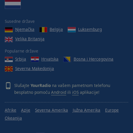
Area
Background
Color
Susedne države
Njemačka
Belgija
Luksemburg
Opacity
Velika Britanija
Font
Popularne države
Size
Srbija
Hrvatska
Bosna i Hercegovina
Severna Makedonija
Text
Edge
Slušajte
YourRadio
na vašem pametnom telefonu
Style
besplatno pomoću
Android
ili
iOS
aplikacije!
Font
Afrike
Azije
Severna Amerika
Južna Amerika
Europe
Family
Okeanija
Reset