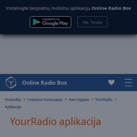
Instalirajte besplatnu mobilnu aplikaciju
Online Radio Box
Ne, hvala
Online Radio Box
Video
Player
is
Holandija
Северна Холандија
Амстердам
YourRadio
loading.
Aplikacija
Play
Video
YourRadio aplikacija
Play
Skip
Backward