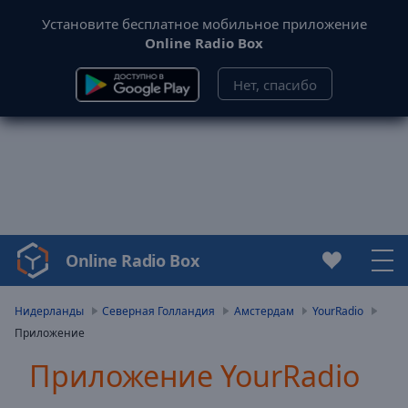
Установите бесплатное мобильное приложение
Online Radio Box
Нет, спасибо
Online Radio Box
Video
Player
is
Нидерланды
Северная Голландия
Амстердам
YourRadio
loading.
Приложение
Play
Video
Приложение YourRadio
Play
Skip