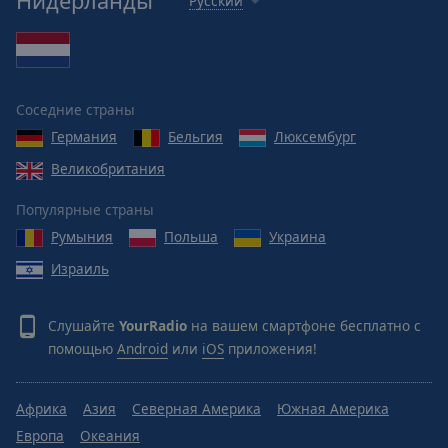
Нидерланды
Русский
Caption
Area
Background
Color
Соседние страны
Opacity
Германия
Бельгия
Люксембург
Великобритания
Font
Size
Популярные страны
Румыния
Польша
Украина
Text
Израиль
Edge
Style
Слушайте
YourRadio
на вашем смартфоне бесплатно с
помощью
Android
или
iOS
приложения!
Font
Family
Африка
Азия
Северная Америка
Южная Америка
Европа
Океания