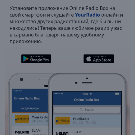
Backward
Установите приложение Online Radio Box на
Skip
свой смартфон и слушайте
YourRadio
онлайн и
Forward
множество других радиостанций, где бы вы ни
Mute
находились! Теперь ваше любимое радио у вас
Current
в кармане благодаря нашему удобному
Time
0:00
приложению.
/
Duration
-:-
Loaded
:
0.00%
Stream
Type
LIVE
Seek to
live,
currently
behind
live
LIVE
Remaining
НИДЕРЛАНДЫ
ИЗБРАННОЕ
Time
-
YourRadio
-:-
YourRadio
90s
80s
70s
60s
90s
80s
70s
60s
SLAM!
SLAM!
1x
dance
pop