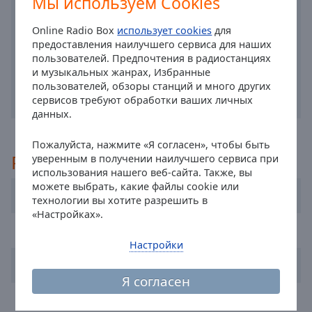
Мы используем Cookies
off
,
selected
Online Radio Box
использует cookies
для
предоставления наилучшего сервиса для наших
Audio
пользователей. Предпочтения в радиостанциях
Track
и музыкальных жанрах, Избранные
пользователей, обзоры станций и много других
Picture-
сервисов требуют обработки ваших личных
in-
Picture
данных.
Fullscreen
This
Пожалуйста, нажмите «Я согласен», чтобы быть
is
Рекомендуемые
уверенным в получении наилучшего сервиса при
a
использования нашего веб-сайта. Также, вы
modal
можете выбрать, какие файлы cookie или
Radio 10
технологии вы хотите разрешить в
window.
«Настройках».
Caribafm
Beginning
Настройки
of
Radio Veronica
dialog
window.
Я согласен
Escape
Pinguin Radio
will