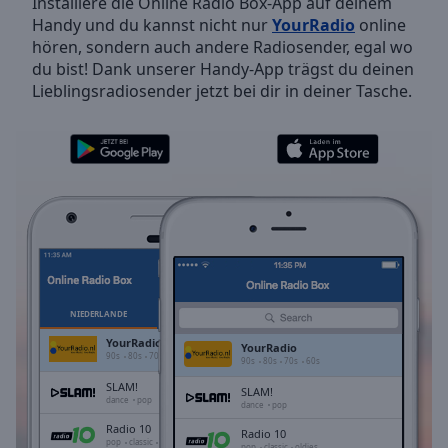
Installiere die Online Radio Box-App auf deinem
Backward
Handy und du kannst nicht nur
YourRadio
online
Skip
hören, sondern auch andere Radiosender, egal wo
Forward
du bist! Dank unserer Handy-App trägst du deinen
Mute
Lieblingsradiosender jetzt bei dir in deiner Tasche.
Current
Time
0:00
/
Duration
-:-
Loaded
:
0.00%
Stream
Type
LIVE
Seek to
live,
currently
NIEDERLANDE
FAVORITEN
behind
live
LIVE
YourRadio
YourRadio
Remaining
90s
80s
70s
60s
90s
80s
70s
60s
Time
-
SLAM!
SLAM!
-:-
dance
pop
dance
pop
Radio 10
Radio 10
1x
pop
classic
oldies
pop
classic
oldies