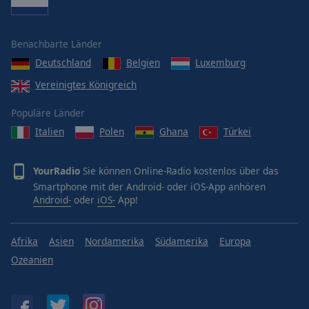
Caption
Area
Background
Benachbarte Länder
Color
Deutschland
Belgien
Luxemburg
Vereinigtes Königreich
Opacity
Populäre Länder
Font
Italien
Polen
Ghana
Türkei
Size
YourRadio
Sie können Online-Radio kostenlos über das
Text
Smartphone mit der Android- oder iOS-App anhören
Edge
Android-
oder
iOS-
App!
Style
Afrika
Asien
Nordamerika
Südamerika
Europa
Font
Ozeanien
Family