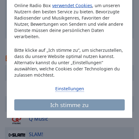
off
,
Online Radio Box
verwendet Cookies
, um unseren
selected
Nutzern den besten Service zu bieten. Bevorzugte
Radiosender und Musikgenres, Favoriten der
Audio
Nutzer, Bewertungen von Sendern und viele andere
Track
Dienste müssen deine persönlichen Daten
verarbeiten.
Picture-
in-
Picture
Bitte klicke auf „Ich stimme zu“, um sicherzustellen,
Empfohlen
dass du unsere Website optimal nutzen kannst.
Fullscreen
This
Alternativ kannst du unter „Einstellungen“
auswählen, welche Cookies oder Technologien du
is
Caribafm
zulassen möchtest.
a
modal
PokoeFM
Einstellungen
window.
Sky Radio
Beginning
Ich stimme zu
of
dialog
Q Music
window.
Escape
SLAM!
will