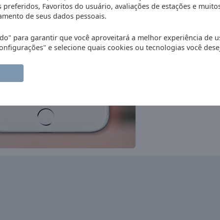
 preferidos, Favoritos do usuário, avaliações de estações e muito
NPO Radio 1
mento de seus dados pessoais.
news
talk
sports
Radio 538
o" para garantir que você aproveitará a melhor experiência de u
rock
pop
top40
adult contemporary
nfigurações" e selecione quais cookies ou tecnologias você desej
Jazz de Ville Jazz
jazz
Sky Radio
pop
top40
adult contemporary
Soul Radio
r'n'b
disco
soul
funk
Arrow Classic Rock
rock
classic rock