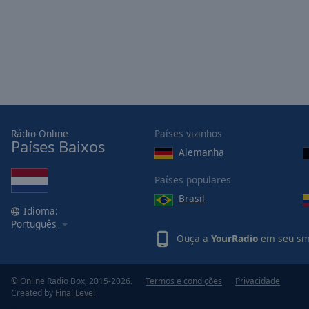
Picture-
in-
Picture
Fullscreen
This
is
a
modal
window.
Rádio Online
Países vizinhos
Países Baixos
Alemanha
Beginning
of
Países populares
dialog
Brasil
window.
Idioma:
Escape
Português
will
Ouça a
YourRadio
em seu sma
cancel
and
close
© Online Radio Box, 2015-2026.
Termos e condições
Privacidade
Created by
Final Level
the