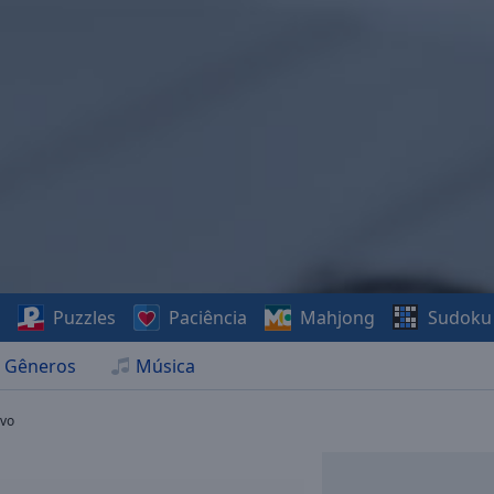
s
Puzzles
Paciência
Mahjong
Sudoku
Gêneros
Música
ivo