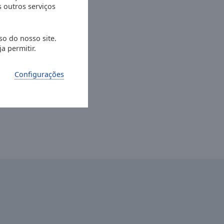
s outros serviços
so do nosso site.
a permitir.
Configurações