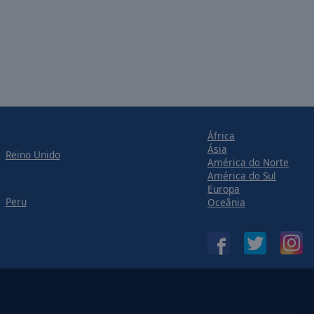
África
Ásia
Reino Unido
América do Norte
América do Sul
Europa
Peru
Oceânia