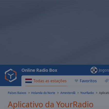
Video
Player
is
loading.
Play
Video
Online Radio Box
Jogo
Play
Skip
Todas as estações
Favoritos
Backward
Skip
Forward
Países Baixos
Holanda do Norte
Amesterdã
YourRadio
Aplicat
Mute
Current
Aplicativo da YourRadio
Time
0:00