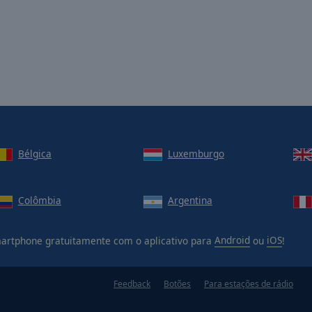
Bélgica
Luxemburgo
Colômbia
Argentina
rtphone gratuitamente com o aplicativo para
Android
ou
iOS
!
Feedback
Botões
Para estações de rádio