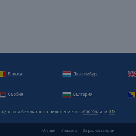
Белгия
Люксембург
Сърбия
България
ртфона си безплатно с приложението за
Android
или
iOS
!
Отзиви
Уиджети
За радиостанции