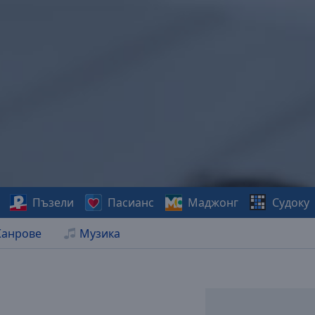
Пъзели
Пасианс
Маджонг
Судоку
анрове
Музика