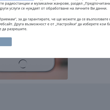
Radio 10
те радиостанции и музикални жанрове, раздел „Предпочитани
pop
classic
oldies
други услуги се нуждаят от обработване на личните Ви данни.
Radio 538
rock
pop
top40
adult contemporary
Приемам“, за да гарантирате, че ще можете да се възползвате
Jazz de Ville Jazz
уебсайт. Друга възможност е от „Настройки“ да изберете кои 
jazz
е да разрешите.
NPO Radio 1
news
talk
sports
Sky Radio
pop
top40
adult contemporary
Soul Radio
r'n'b
disco
soul
funk
Arrow Classic Rock
rock
classic rock