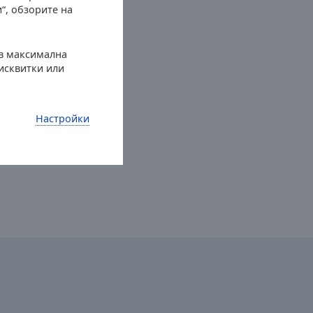
“, обзорите на
 в максимална
бисквитки или
Настройки