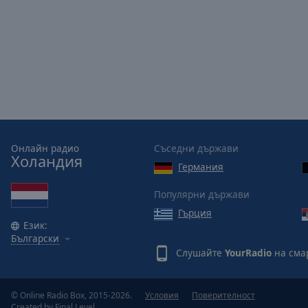
Picture-
in-
Picture
Fullscreen
This
is
a
modal
window.
Онлайн радио
Съседни държави
Beginning
Холандия
Германия
of
dialog
Популярни държави
window.
Гърция
Escape
Език:
will
Български
cancel
Слушайте
YourRadio
на сма
and
close
the
© Online Radio Box, 2015-2026.
Условия
Поверителност
Created by
Final Level