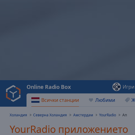
Video
Player
is
loading.
Play
Video
Online Radio Box
Игри
Play
Skip
Всички станции
Любими
Ж
Backward
Skip
Forward
Холандия
Северна Холандия
Амстердам
YourRadio
Ап
Mute
Current
YourRadio приложението
Time
0:00