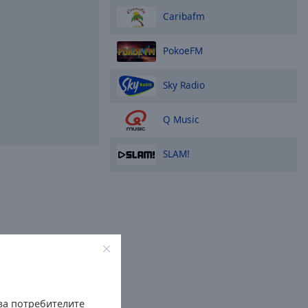
Caribafm
PokoeFM
Sky Radio
Q Music
SLAM!
 за потребителите