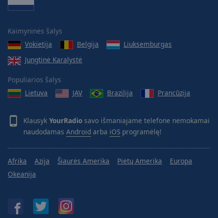
Caption
Area
Background
Kaimyninės šalys
Color
Vokietija
Belgija
Liuksemburgas
Jungtinė Karalystė
Opacity
Populiarios šalys
Font
Lietuva
JAV
Brazilija
Prancūzija
Size
Klausyk
YourRadio
savo išmaniajame telefone nemokamai
Text
naudodamas
Android
arba
iOS
programėlę!
Edge
Style
Afrika
Azija
Šiaurės Amerika
Pietų Amerika
Europa
Okeanija
Font
Family