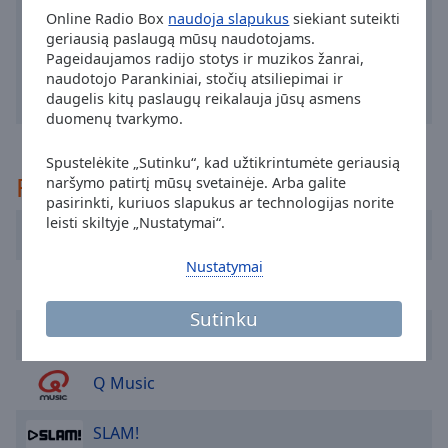
off
,
Online Radio Box
naudoja slapukus
siekiant suteikti
selected
geriausią paslaugą mūsų naudotojams.
Pageidaujamos radijo stotys ir muzikos žanrai,
Audio
naudotojo Parankiniai, stočių atsiliepimai ir
Track
daugelis kitų paslaugų reikalauja jūsų asmens
duomenų tvarkymo.
Picture-
in-
Picture
Spustelėkite „Sutinku“, kad užtikrintumėte geriausią
Rekomenduojama
naršymo patirtį mūsų svetainėje. Arba galite
Fullscreen
This
pasirinkti, kuriuos slapukus ar technologijas norite
leisti skiltyje „Nustatymai“.
is
Caribafm
a
Nustatymai
modal
PokoeFM
window.
Sutinku
Sky Radio
Beginning
of
dialog
Q Music
window.
Escape
SLAM!
will