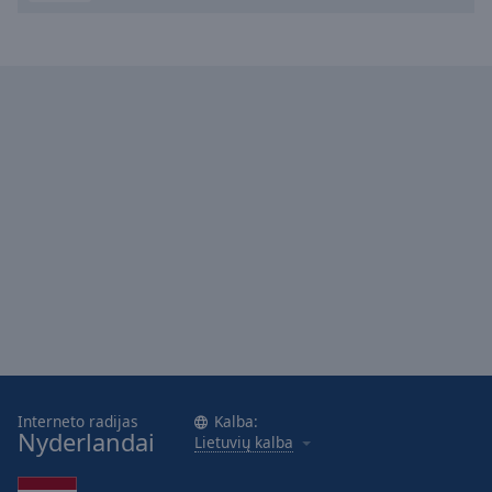
cancel
and
close
the
window.
Text
Color
Opacity
Text
Background
Color
Interneto radijas
Kalba:
Opacity
Nyderlandai
Lietuvių kalba