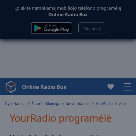
Įdiekite nemokamą mobiliojo telefono programėlę
Online Radio Box
Ne, ačiū
Online Radio Box
Video
Player
is
Nyderlandai
Šiaurės Olandija
Amsterdamas
YourRadio
App
loading.
YourRadio programėlė
Play
Video
Play
Skip