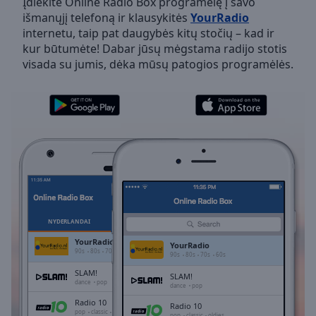
Įdiekite Online Radio Box programėlę į savo
Backward
išmanųjį telefoną ir klausykitės
YourRadio
Skip
internetu, taip pat daugybės kitų stočių – kad ir
Forward
kur būtumėte! Dabar jūsų mėgstama radijo stotis
Mute
visada su jumis, dėka mūsų patogios programėlės.
Current
Time
0:00
/
Duration
-:-
Loaded
:
0.00%
Stream
Type
LIVE
Seek to
live,
currently
NYDERLANDAI
PARANKINIAI
behind
live
LIVE
YourRadio
YourRadio
Remaining
90s
80s
70s
60s
90s
80s
70s
60s
Time
-
SLAM!
SLAM!
-:-
dance
pop
dance
pop
Radio 10
Radio 10
1x
pop
classic
oldies
pop
classic
oldies