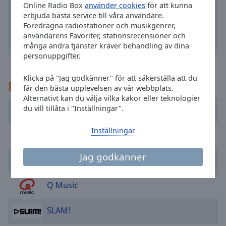
Online Radio Box
använder cookies
för att kunna
selected
erbjuda bästa service till våra användare.
Föredragna radiostationer och musikgenrer,
Audio
användarens Favoriter, stationsrecensioner och
Track
många andra tjänster kräver behandling av dina
personuppgifter.
Picture-
in-
Picture
Klicka på "Jag godkänner" för att säkerställa att du
Rekommenderad
Fullscreen
får den bästa upplevelsen av vår webbplats.
This
Alternativt kan du välja vilka kakor eller teknologier
is
du vill tillåta i "Inställningar".
Caribafm
a
modal
Inställningar
PokoeFM
window.
Jag godkänner
Sky Radio
Beginning
of
dialog
Q Music
window.
Escape
SLAM!
will