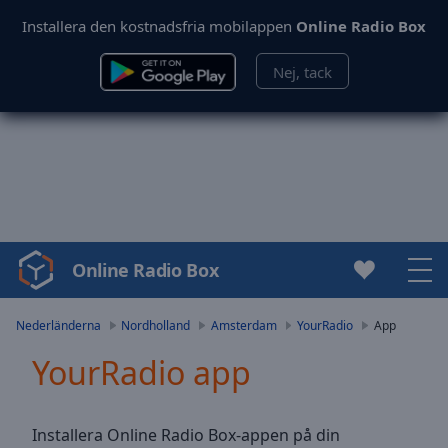
Installera den kostnadsfria mobilappen
Online Radio Box
Nej, tack
Online Radio Box
Video
Player
is
Nederländerna
Nordholland
Amsterdam
YourRadio
App
loading.
YourRadio app
Play
Video
Play
Skip
Installera Online Radio Box-appen på din
Backward