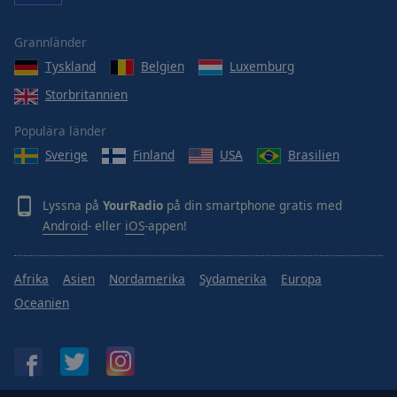
Area
Background
Grannländer
Color
Tyskland
Belgien
Luxemburg
Storbritannien
Opacity
Populära länder
Font
Sverige
Finland
USA
Brasilien
Size
Lyssna på
YourRadio
på din smartphone gratis med
Text
Android
- eller
iOS
-appen!
Edge
Style
Afrika
Asien
Nordamerika
Sydamerika
Europa
Oceanien
Font
Family
Reset