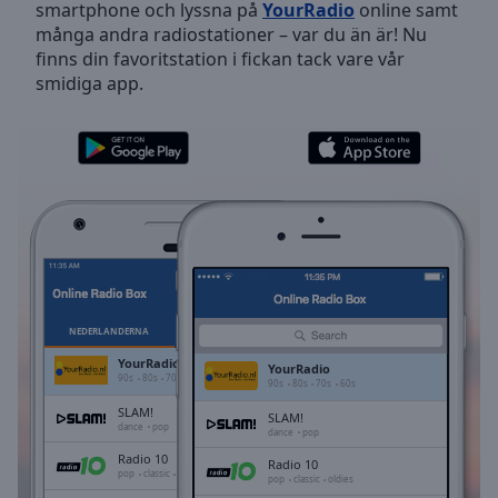
smartphone och lyssna på
YourRadio
online samt
Skip
många andra radiostationer – var du än är! Nu
Forward
finns din favoritstation i fickan tack vare vår
Mute
smidiga app.
Current
Time
0:00
/
Duration
-:-
Loaded
:
0.00%
Stream
Type
LIVE
Seek to
live,
currently
NEDERLÄNDERNA
FAVORITER
behind
live
LIVE
YourRadio
YourRadio
Remaining
90s
80s
70s
60s
90s
80s
70s
60s
Time
-
SLAM!
SLAM!
-:-
dance
pop
dance
pop
Radio 10
Radio 10
1x
pop
classic
oldies
pop
classic
oldies