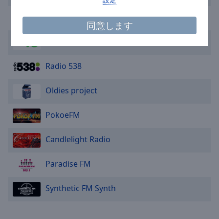
cancel
Radio Veronica
and
同意します
close
Radio 10
the
window.
Radio 538
Text
Color
Oldies project
Opacity
PokoeFM
Candlelight Radio
Text
Background
Paradise FM
Color
Synthetic FM Synth
Opacity