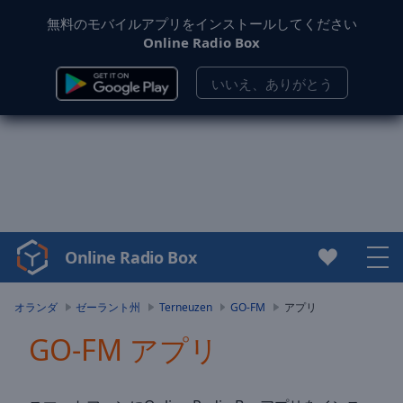
無料のモバイルアプリをインストールしてください
Online Radio Box
いいえ、ありがとう
Online Radio Box
Video
Player
is
オランダ
ゼーラント州
Terneuzen
GO-FM
アプリ
loading.
GO-FM アプリ
Play
Video
Play
Skip