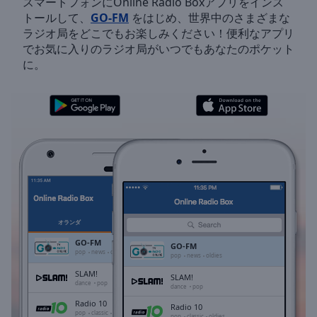
スマートフォンにOnline Radio Boxアプリをインス
Backward
トールして、
GO-FM
をはじめ、世界中のさまざまな
Skip
ラジオ局をどこでもお楽しみください！便利なアプリ
Forward
でお気に入りのラジオ局がいつでもあなたのポケット
Mute
に。
Current
Time
0:00
/
Duration
-:-
Loaded
:
0.00%
Stream
Type
LIVE
Seek to
live,
currently
オランダ
お気に入り
behind
live
LIVE
GO-FM
GO-FM
Remaining
pop
news
oldies
pop
news
oldies
Time
-
SLAM!
SLAM!
-:-
dance
pop
dance
pop
Radio 10
Radio 10
1x
pop
classic
oldies
pop
classic
oldies