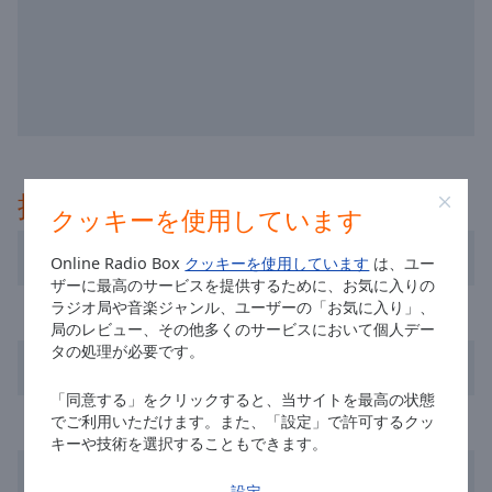
off
,
selected
Audio
Track
Picture-
in-
Picture
推奨
Fullscreen
クッキーを使用しています
This
is
Sky Radio
Online Radio Box
クッキーを使用しています
は、ユー
a
ザーに最高のサービスを提供するために、お気に入りの
modal
ラジオ局や音楽ジャンル、ユーザーの「お気に入り」、
NPO Radio 2
window.
局のレビュー、その他多くのサービスにおいて個人デー
タの処理が必要です。
192 Radio
Beginning
of
「同意する」をクリックすると、当サイトを最高の状態
dialog
SLAM!
でご利用いただけます。また、「設定」で許可するクッ
window.
キーや技術を選択することもできます。
Escape
Q Music
will
設定