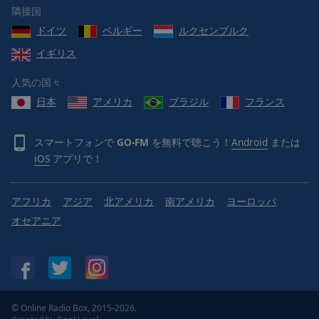
Reset
隣接国
Done
ドイツ
ベルギー
ルクセンブルク
Close
Modal
イギリス
Dialog
End
人気の国々
of
dialog
日本
アメリカ
ブラジル
フランス
window.
スマートフォンで
GO-FM
を無料で聴こう！
Android
または
iOS
アプリで！
アフリカ
アジア
北アメリカ
南アメリカ
ヨーロッパ
オセアニア
© Online Radio Box, 2015-2026.