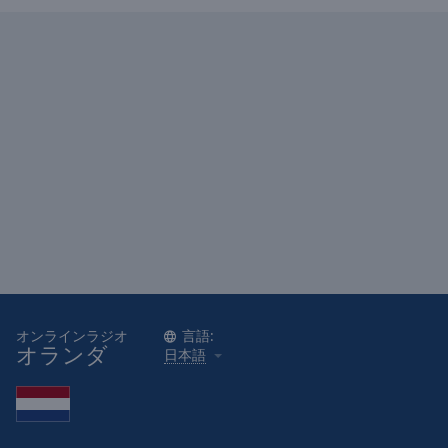
Caption
Area
Background
Color
Opacity
Font
Size
Text
Edge
Style
オンラインラジオ
言語:
オランダ
日本語
Font
Family