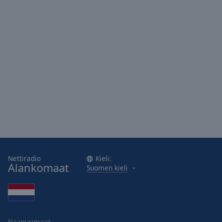
Area
Background
Color
Opacity
Font
Size
Text
Edge
Style
Nettiradio
Kieli:
Alankomaat
Suomen kieli
Font
Family
Reset
Naapurimaat