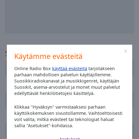
selected
Audio
Track
Picture-
in-
Picture
Suositeltu
Fullscreen
Käytämme evästeitä
This
is
Sky Radio
Online Radio Box
käyttää evästeitä
tarjotakseen
a
parhaan mahdollisen palvelun käyttäjillemme.
modal
Suosikkiradiokanavat ja musiikkigenret, käyttäjän
NPO Radio 2
window.
Suosikit, asema-arvostelut ja monet muut palvelut
edellyttävät henkilötietojesi käsittelyä.
192 Radio
Beginning
of
Klikkaa "Hyväksyn" varmistaaksesi parhaan
dialog
käyttökokemuksen sivustollamme. Vaihtoehtoisesti
SLAM!
voit valita, mitkä evästeet tai teknologiat haluat
window.
sallia "Asetukset"-kohdassa.
Escape
Q Music
will