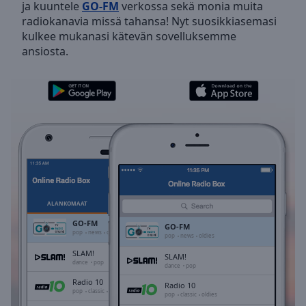
ja kuuntele
GO-FM
verkossa sekä monia muita
Skip
radiokanavia missä tahansa! Nyt suosikkiasemasi
Forward
kulkee mukanasi kätevän sovelluksemme
Mute
ansiosta.
Current
Time
0:00
/
Duration
-:-
Loaded
:
0.00%
Stream
Type
LIVE
Seek to
live,
currently
ALANKOMAAT
SUOSIKIT
behind
live
LIVE
GO-FM
GO-FM
Remaining
pop
news
oldies
pop
news
oldies
Time
-
SLAM!
SLAM!
-:-
dance
pop
dance
pop
Radio 10
Radio 10
1x
pop
classic
oldies
pop
classic
oldies