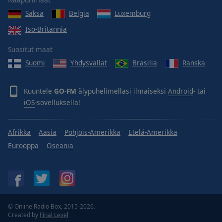
Done
Saksa
Belgia
Luxemburg
Close
Modal
Iso-Britannia
Dialog
End
Suositut maat
of
dialog
Suomi
Yhdysvallat
Brasilia
Ranska
window.
Kuuntele
GO-FM
älypuhelimellasi ilmaiseksi
Android
- tai
iOS
-sovelluksella!
Afrikka
Aasia
Pohjois-Amerikka
Etelä-Amerikka
Eurooppa
Oseania
© Online Radio Box, 2015-2026.
Created by
Final Level