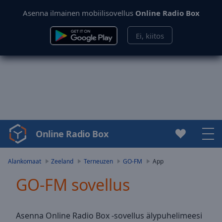
Asenna ilmainen mobiilisovellus
Online Radio Box
Ei, kiitos
Online Radio Box
Video
Player
is
Alankomaat
Zeeland
Terneuzen
GO-FM
App
loading.
GO-FM sovellus
Play
Video
Play
Skip
Asenna Online Radio Box -sovellus älypuhelimeesi
Backward