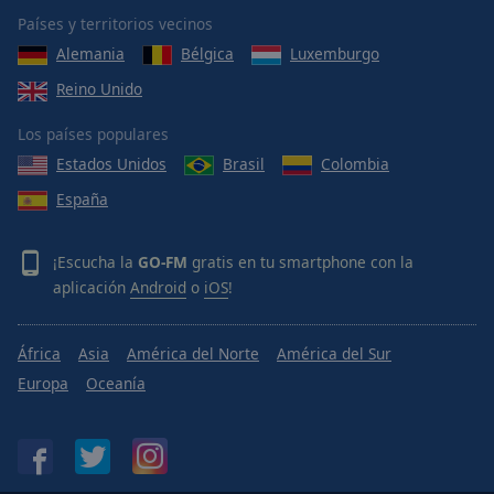
Done
Países y territorios vecinos
Close
Modal
Alemania
Bélgica
Luxemburgo
Dialog
Reino Unido
End
of
Los países populares
dialog
window.
Estados Unidos
Brasil
Colombia
España
¡Escucha la
GO-FM
gratis en tu smartphone con la
aplicación
Android
o
iOS
!
África
Asia
América del Norte
América del Sur
Europa
Oceanía