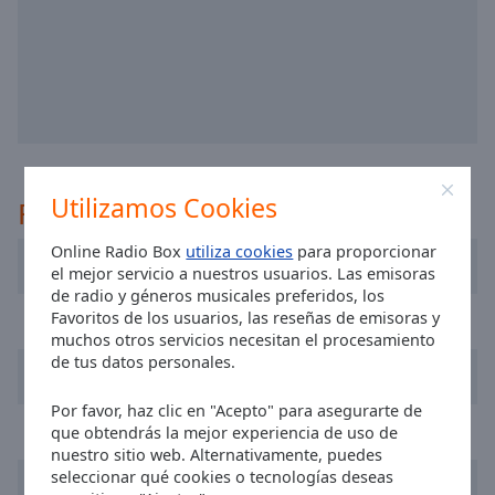
selected
Audio
Track
Picture-
in-
Picture
Fullscreen
Utilizamos Cookies
This
Recomendado
is
Online Radio Box
utiliza cookies
para proporcionar
a
Sky Radio
el mejor servicio a nuestros usuarios. Las emisoras
modal
de radio y géneros musicales preferidos, los
window.
Favoritos de los usuarios, las reseñas de emisoras y
NPO Radio 2
muchos otros servicios necesitan el procesamiento
Beginning
de tus datos personales.
192 Radio
of
dialog
Por favor, haz clic en "Acepto" para asegurarte de
window.
SLAM!
que obtendrás la mejor experiencia de uso de
Escape
nuestro sitio web. Alternativamente, puedes
will
seleccionar qué cookies o tecnologías deseas
Q Music