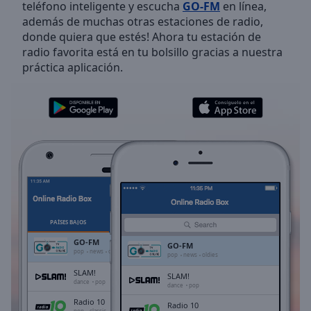
teléfono inteligente y escucha
GO-FM
en línea,
Skip
además de muchas otras estaciones de radio,
Forward
donde quiera que estés! Ahora tu estación de
Mute
radio favorita está en tu bolsillo gracias a nuestra
Current
práctica aplicación.
Time
0:00
/
Duration
-:-
Loaded
:
0.00%
Stream
Type
LIVE
Seek to
live,
currently
behind
live
LIVE
PAÍSES BAJOS
FAVORITOS
Remaining
GO-FM
GO-FM
Time
-
pop
news
oldies
pop
news
oldies
-:-
SLAM!
SLAM!
dance
pop
dance
pop
1x
Radio 10
Radio 10
pop
classic
oldies