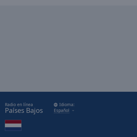
Area
Background
Color
Opacity
Font
Size
Text
Edge
Style
Radio en línea
Idioma:
Font
Países Bajos
Español
Family
Reset