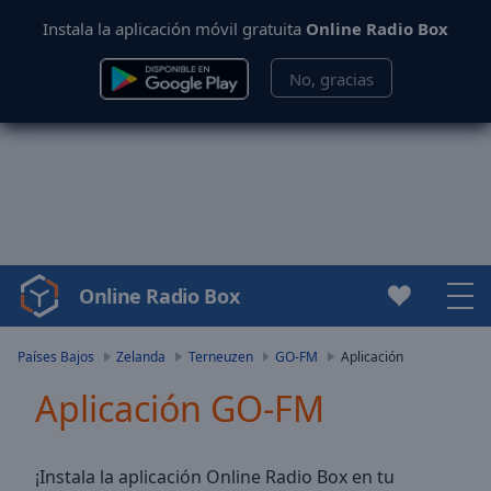
Instala la aplicación móvil gratuita
Online Radio Box
No, gracias
Online Radio Box
Video
Player
is
Países Bajos
Zelanda
Terneuzen
GO-FM
Aplicación
loading.
Aplicación GO-FM
Play
Video
Play
Skip
¡Instala la aplicación Online Radio Box en tu
Backward