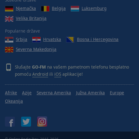
Done
Njemačka
Belgija
Luksemburg
Close
Modal
Velika Britanija
Dialog
End
Popularne države
of
dialog
Srbija
Hrvatska
Bosna i Hercegovina
window.
Severna Makedonija
Slušajte
GO-FM
na vašem pametnom telefonu besplatno
pomoću
Android
ili
iOS
aplikacije!
Afrike
Azije
Severna Amerika
Južna Amerika
Europe
Okeanija