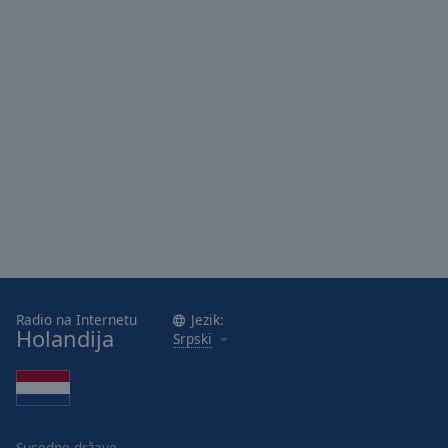
Area
Background
Color
Opacity
Font
Size
Text
Edge
Style
Radio na Internetu
Jezik:
Holandija
Srpski
Font
Family
Reset
Susedne države