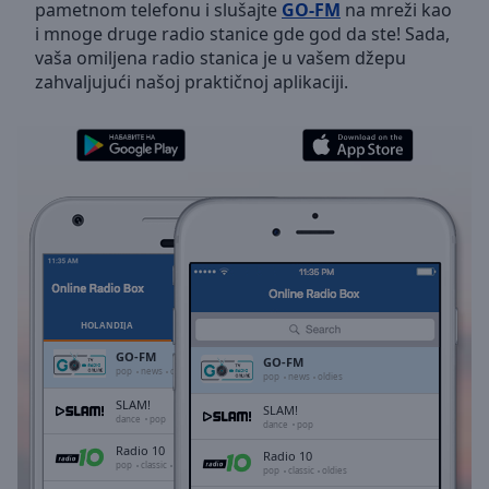
pametnom telefonu i slušajte
GO-FM
na mreži kao
Skip
i mnoge druge radio stanice gde god da ste! Sada,
Forward
vaša omiljena radio stanica je u vašem džepu
Mute
zahvaljujući našoj praktičnoj aplikaciji.
Current
Time
0:00
/
Duration
-:-
Loaded
:
0.00%
Stream
Type
LIVE
Seek to
live,
currently
HOLANDIJA
FAVORITI
behind
live
LIVE
GO-FM
GO-FM
Remaining
pop
news
oldies
pop
news
oldies
Time
-
SLAM!
SLAM!
-:-
dance
pop
dance
pop
Radio 10
Radio 10
1x
pop
classic
oldies
pop
classic
oldies