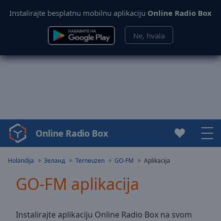
Instalirajte besplatnu mobilnu aplikaciju
Online Radio Box
Ne, hvala
Online Radio Box
Video
Player
is
Holandija
Зеланд
Terneuzen
GO-FM
Aplikacija
loading.
GO-FM aplikacija
Play
Video
Play
Skip
Instalirajte aplikaciju Online Radio Box na svom
Backward