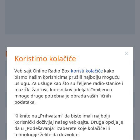
selected
Audio
Track
Picture-
in-
Picture
Preporučeno
Fullscreen
Koristimo kolačiće
This
is
Sky Radio
Veb-sajt Online Radio Box
koristi kolačiće
kako
a
bismo našim korisnicima pružili najbolju moguću
modal
NPO Radio 2
uslugu. Za usluge kao što su željene radio-stanice i
window.
muzički žanrovi, korisnikov odeljak Omiljeno i
mnoge druge potrebna je obrada vaših ličnih
192 Radio
Beginning
podataka.
of
dialog
SLAM!
Kliknite na „Prihvatam“ da biste imali najbolji
window.
korisnički doživljaj našeg veb-sajta. Druga opcija je
Escape
da u „Podešavanja“ izaberete koje kolačiće ili
Q Music
will
tehnologije želite da dozvolite.