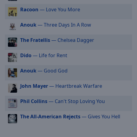
selected
Racoon
— Love You More
Audio
Track
Anouk
— Three Days In A Row
Picture-
in-
The Fratellis
— Chelsea Dagger
Picture
Fullscreen
Dido
— Life for Rent
This
is
a
Anouk
— Good God
modal
window.
John Mayer
— Heartbreak Warfare
Beginning
Phil Collins
— Can't Stop Loving You
of
dialog
The All-American Rejects
— Gives You Hell
window.
Escape
will