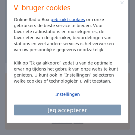
Area
Vi bruger cookies
Background
Color
Online Radio Box
gebruikt cookies
om onze
gebruikers de beste service te bieden. Voor
favoriete radiostations en muziekgenres, de
Opacity
favorieten van de gebruiker, beoordelingen van
stations en veel andere services is het verwerken
van uw persoonlijke gegevens noodzakelijk.
Font
Size
Klik op "Ik ga akkoord" zodat u van de optimale
ervaring tijdens het gebruik van onze website kunt
genieten. U kunt ook in "Instellingen" selecteren
Text
Installeer de gratis Online Radio Box
applicatie
op
welke cookies of technologieën u wilt toestaan.
Edge
je smartphone en luister online naar je favoriete
Style
radiozenders – waar je ook bent!
Instellingen
Font
Jeg accepterer
Family
andere opties
Reset