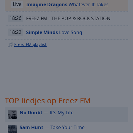
Playback
Live
Imagine Dragons
Whatever It Takes
Rate
Chapters
18:26
FREEZ FM - THE POP & ROCK STATION
Chapters
18:22
Simple Minds
Love Song
Descriptions
Freez FM playlist
descriptions
off
,
selected
Subtitles
subtitles
settings
,
TOP liedjes op Freez FM
opens
subtitles
settings
No Doubt
— It's My Life
dialog
subtitles
Sam Hunt
— Take Your Time
off
,