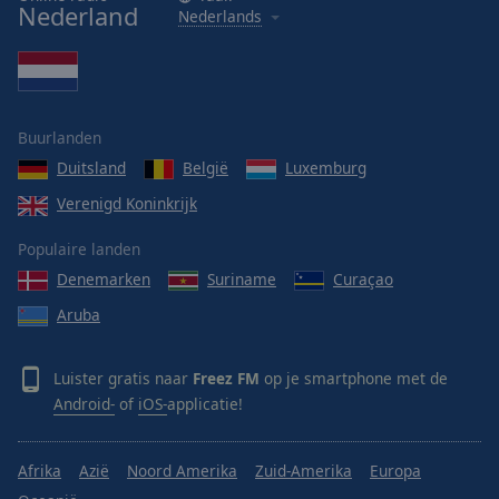
Nederland
Nederlands
Buurlanden
Duitsland
België
Luxemburg
Verenigd Koninkrijk
Populaire landen
Denemarken
Suriname
Curaçao
Aruba
Luister gratis naar
Freez FM
op je smartphone met de
Android-
of
iOS-
applicatie!
Afrika
Azië
Noord Amerika
Zuid-Amerika
Europa