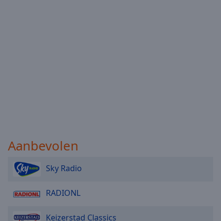
Done
Close
Modal
Dialog
End
of
dialog
window.
Aanbevolen
Sky Radio
RADIONL
Keizerstad Classics