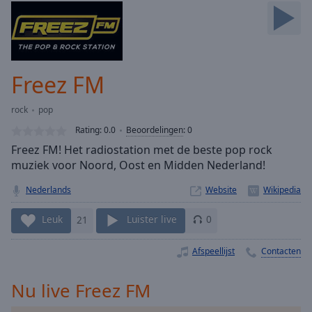
Skip
Forward
Mute
Current
Time
0:00
Freez FM
/
Duration
-:-
rock
pop
Loaded
:
0.00%
Rating:
0.0
Beoordelingen
:
0
Stream
Freez FM! Het radiostation met de beste pop rock
Type
LIVE
muziek voor Noord, Oost en Midden Nederland!
Seek to
live,
Nederlands
Website
currently
behind
Leuk
21
Luister live
0
live
LIVE
Remaining
Time
-
Afspeellijst
Contacten
-:-
Nu live Freez FM
1x