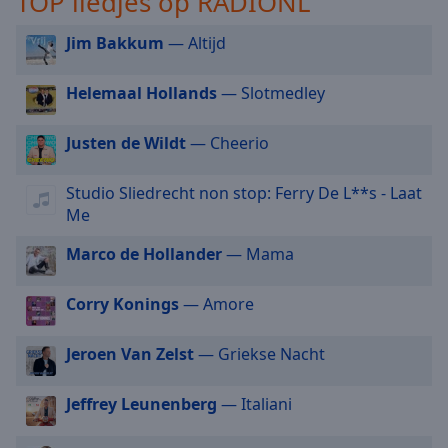
TOP liedjes op RADIONL
selected
Jim Bakkum
— Altijd
Audio
Track
Helemaal Hollands
— Slotmedley
Picture-
in-
Justen de Wildt
— Cheerio
Picture
Fullscreen
This
Studio Sliedrecht non stop: Ferry De L**s - Laat
is
Me
a
modal
Marco de Hollander
— Mama
window.
Corry Konings
— Amore
Beginning
of
Jeroen Van Zelst
— Griekse Nacht
dialog
window.
Jeffrey Leunenberg
— Italiani
Escape
will