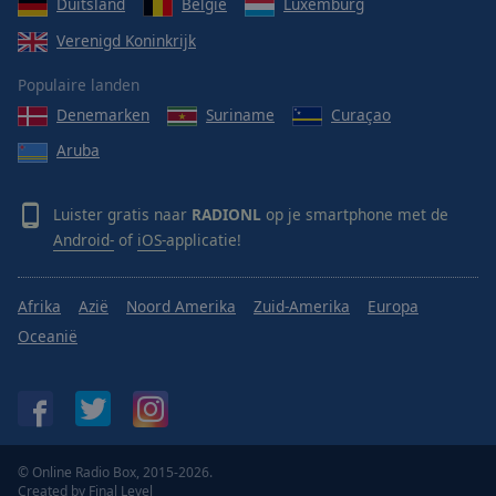
Duitsland
België
Luxemburg
Verenigd Koninkrijk
Populaire landen
Denemarken
Suriname
Curaçao
Aruba
Luister gratis naar
RADIONL
op je smartphone met de
Android-
of
iOS-
applicatie!
Afrika
Azië
Noord Amerika
Zuid-Amerika
Europa
Oceanië
© Online Radio Box, 2015-2026.
Created by
Final Level