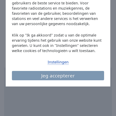
Telefoon:
+0909 0400600
Done
gebruikers de beste service te bieden. Voor
Site:
www.radionl.fm
favoriete radiostations en muziekgenres, de
Close
Modal
favorieten van de gebruiker, beoordelingen van
Email:
info@radionl.fm
Dialog
stations en veel andere services is het verwerken
End
Facebook:
@radionlfm
van uw persoonlijke gegevens noodzakelijk.
of
Instagram:
@radionlfm
dialog
Klik op "Ik ga akkoord" zodat u van de optimale
Youtube:
@RADIONLTV
window.
ervaring tijdens het gebruik van onze website kunt
Tijd in Sneek
:
17:55
,
08.09.2026
genieten. U kunt ook in "Instellingen" selecteren
welke cookies of technologieën u wilt toestaan.
Instellingen
Jeg accepterer