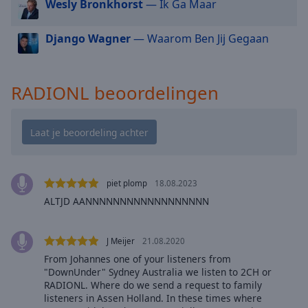
cancel
Wesly Bronkhorst
— Ik Ga Maar
and
close
Django Wagner
— Waarom Ben Jij Gegaan
the
window.
RADIONL beoordelingen
Text
Color
Opacity
piet plomp
18.08.2023
Text
ALTJD AANNNNNNNNNNNNNNNNNN
Background
Color
J Meijer
21.08.2020
Opacity
From Johannes one of your listeners from
"DownUnder" Sydney Australia we listen to 2CH or
RADIONL. Where do we send a request to family
listeners in Assen Holland. In these times where
Caption