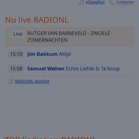
Playback
Afspeellijst
Contacten
Rate
Nu live RADIONL
Chapters
Chapters
RUTGER VAN BARNEVELD - ZWOELE
Live
ZOMERNACHTEN
Descriptions
descriptions
15:10
Jim Bakkum
Altijd
off
,
selected
15:08
Samuel Welten
Echte Liefde Is Te Koop
Subtitles
RADIONL playlist
subtitles
settings
,
opens
subtitles
settings
dialog
subtitles
off
,