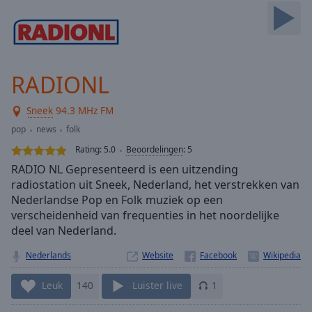
Skip
Forward
Mute
Current
Time
0:00
RADIONL
/
Duration
-:-
Sneek
94.3 MHz FM
Loaded
:
0.00%
pop
news
folk
Stream
Rating:
5.0
Beoordelingen
:
5
Type
LIVE
RADIO NL Gepresenteerd is een uitzending
Seek to
radiostation uit Sneek, Nederland, het verstrekken van
live,
Nederlandse Pop en Folk muziek op een
currently
behind
verscheidenheid van frequenties in het noordelijke
live
LIVE
deel van Nederland.
Remaining
Time
-
Nederlands
Website
-:-
Leuk
140
Luister live
1
1x