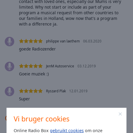
contact with loved ones, especially our Mums is very
Area
limited. Why not start or include as part of your
Background
program a musical request from other countries to
Color
our families in Holland, wow now that's a program
with a difference ja.
Opacity
philippe van laethem
06.03.2020
goede Radiozender
Font
Size
JenM Autoservice
03.12.2019
Text
Goeie muziek :)
Edge
Style
Ryszard Plak
12.01.2019
Super
Font
Family
Contacten
Vi bruger cookies
Reset
Online Radio Box
gebruikt cookies
om onze