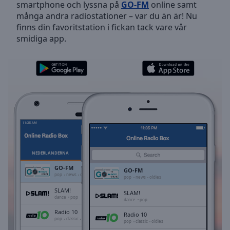
smartphone och lyssna på
GO-FM
online samt
Skip
många andra radiostationer – var du än är! Nu
Forward
finns din favoritstation i fickan tack vare vår
Mute
smidiga app.
Current
Time
0:00
/
Duration
-:-
Loaded
:
0.00%
Stream
Type
LIVE
Seek to
live,
currently
NEDERLÄNDERNA
FAVORITER
behind
live
LIVE
GO-FM
GO-FM
Remaining
pop
news
oldies
pop
news
oldies
Time
-
SLAM!
SLAM!
-:-
dance
pop
dance
pop
Radio 10
Radio 10
1x
pop
classic
oldies
pop
classic
oldies