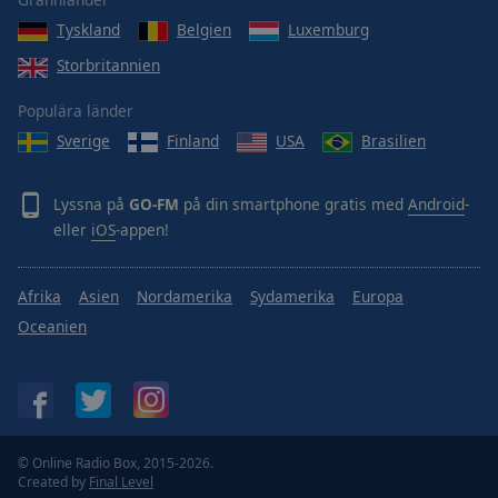
Done
Tyskland
Belgien
Luxemburg
Close
Modal
Storbritannien
Dialog
End
Populära länder
of
dialog
Sverige
Finland
USA
Brasilien
window.
Lyssna på
GO-FM
på din smartphone gratis med
Android
-
eller
iOS
-appen!
Afrika
Asien
Nordamerika
Sydamerika
Europa
Oceanien
© Online Radio Box, 2015-2026.
Created by
Final Level