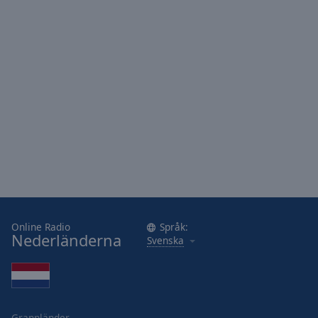
Area
Background
Color
Opacity
Font
Size
Text
Edge
Style
Online Radio
Språk:
Nederländerna
Svenska
Font
Family
Reset
Grannländer