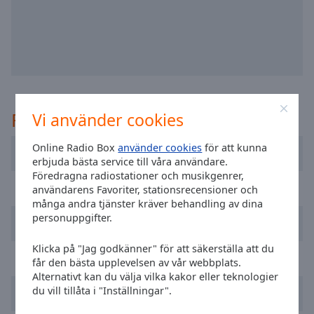
selected
Audio
Track
Picture-
in-
Picture
Rekommenderad
Vi använder cookies
Fullscreen
This
is
Online Radio Box
använder cookies
för att kunna
Sky Radio
a
erbjuda bästa service till våra användare.
Föredragna radiostationer och musikgenrer,
modal
NPO Radio 2
användarens Favoriter, stationsrecensioner och
window.
många andra tjänster kräver behandling av dina
personuppgifter.
192 Radio
Beginning
of
Klicka på "Jag godkänner" för att säkerställa att du
dialog
SLAM!
får den bästa upplevelsen av vår webbplats.
window.
Alternativt kan du välja vilka kakor eller teknologier
Escape
du vill tillåta i "Inställningar".
Q Music
will