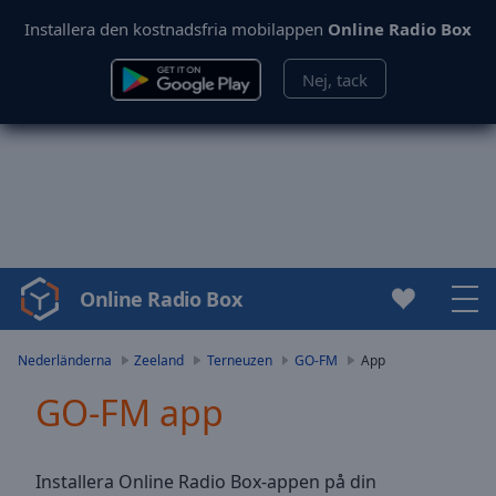
Installera den kostnadsfria mobilappen
Online Radio Box
Nej, tack
Online Radio Box
Video
Player
is
Nederländerna
Zeeland
Terneuzen
GO-FM
App
loading.
GO-FM app
Play
Video
Play
Skip
Installera Online Radio Box-appen på din
Backward