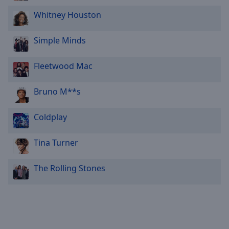
Whitney Houston
Simple Minds
Fleetwood Mac
Bruno M**s
Coldplay
Tina Turner
The Rolling Stones