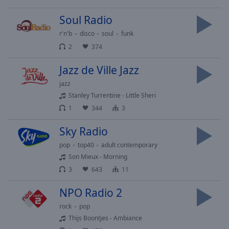
selected
Soul Radio
Audio
r'n'b
disco
soul
funk
Track
2
374
Picture-
in-
Jazz de Ville Jazz
Picture
jazz
Fullscreen
This
Stanley Turrentine - Little Sheri
is
1
344
3
a
modal
Sky Radio
window.
pop
top40
adult contemporary
Son Mieux - Morning
Beginning
3
643
11
of
dialog
NPO Radio 2
window.
rock
pop
Escape
Thijs Boontjes - Ambiance
will