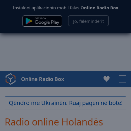
Instaloni aplikacionin mobil falas
Online Radio Box
Jo, faleminderit
Online Radio Box
Video
Player
is
loading.
Qëndro me Ukrainën. Ruaj paqen në botë!
Play
Video
Radio online Holandës
Play
Skip
Backward