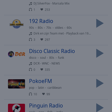
Done
DJ SilverFox - Marsala Mix
Close
1
253
Modal
Dialog
192 Radio
End
of
90s
80s
70s
oldies
60s
dialog
Dirk en zijn Team met - Playback van 1968 prt.1
window.
3
297
Disco Classic Radio
disco
soul
80s
funk
DCR - WNC - NEWS
0
335
PokoeFM
pop
latin
caribbean
10
99
Pinguin Radio