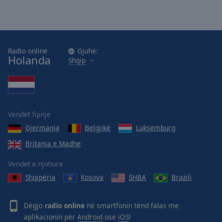
Radio online
Gjuhë:
Holanda
Shqip
Vendet fqinje
Gjermania
Belgjikë
Luksemburg
Britania e Madhe
Vendet e njohura
Shqipëria
Kosova
SHBA
Brazili
Dëgjo
radio online
në smartfonin tënd falas me
aplikacionin për
Android
ose
iOS
!