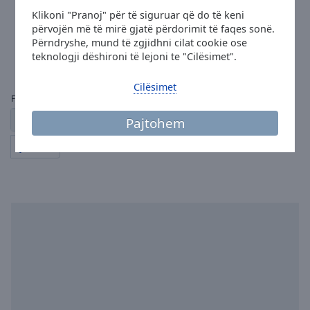
Dance.FM
Klikoni "Pranoj" për të siguruar që do të keni
dance
house
electronic
përvojën më të mirë gjatë përdorimit të faqes sonë.
DJ MING - Warmth #552 -
Përndryshe, mund të zgjidhni cilat cookie ose
teknologji dëshironi të lejoni te "Cilësimet".
0
255
Cilësimet
Faqet:
1
2
3
4
5
...
45
← e mëparshme
Pajtohem
tjetër →