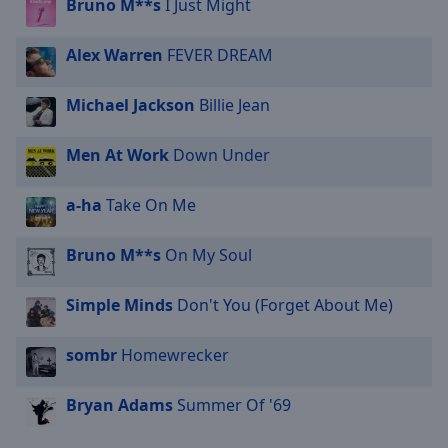
Bruno M**s
I Just Might
Alex Warren
FEVER DREAM
Michael Jackson
Billie Jean
Men At Work
Down Under
a-ha
Take On Me
Bruno M**s
On My Soul
Simple Minds
Don't You (Forget About Me)
sombr
Homewrecker
Bryan Adams
Summer Of '69