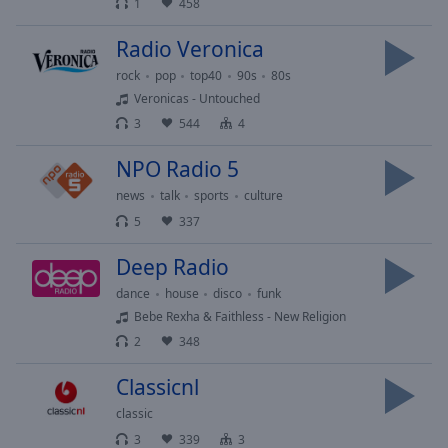
cancel
1
458
and
Radio Veronica
close
the
rock
pop
top40
90s
80s
window.
Veronicas - Untouched
3
544
4
Text
Color
NPO Radio 5
news
talk
sports
culture
Opacity
5
337
Deep Radio
Text
dance
house
disco
funk
Background
Bebe Rexha & Faithless - New Religion
Color
2
348
Opacity
Classicnl
classic
Caption
3
339
3