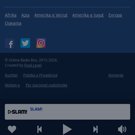
Afrika
Azia
Amerika e Veriut
Amerika e Jugut
Evropa
Oqeania
© Online Radio Box, 2015-2026.
Created by
Final Level
Kushtet
Politika e Privatësisë
Komente
Widget-e
Për stacionet radiofonike
SLAM!