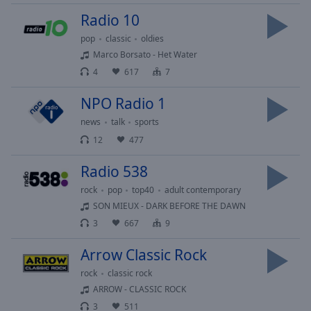
Playback
Rate
Radio 10
Chapters
pop
classic
oldies
Marco Borsato - Het Water
Chapters
4
617
7
Descriptions
NPO Radio 1
descriptions
news
talk
sports
off
,
12
477
selected
Radio 538
Subtitles
rock
pop
top40
adult contemporary
subtitles
SON MIEUX - DARK BEFORE THE DAWN
settings
,
3
667
9
opens
subtitles
Arrow Classic Rock
settings
rock
classic rock
dialog
ARROW - CLASSIC ROCK
subtitles
off
,
3
511