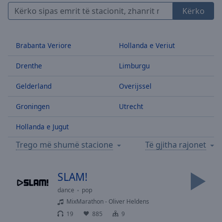
Skip
Kërko
Forward
Mute
Current
Brabanta Veriore
Hollanda e Veriut
Time
0:00
/
Drenthe
Limburgu
Duration
-:-
Loaded
:
Gelderland
Overijssel
0.00%
Stream
Groningen
Utrecht
Type
LIVE
Hollanda e Jugut
Seek to
live,
currently
Trego më shumë stacione
Të gjitha rajonet
behind
live
LIVE
Remaining
SLAM!
Time
-
-:-
dance
pop
MixMarathon - Oliver Heldens
1x
19
885
9