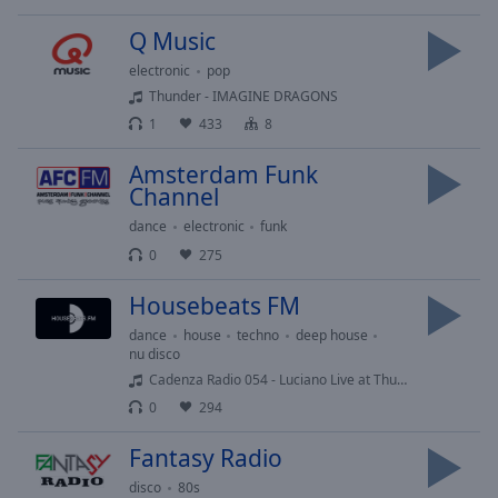
Area
Background
Q Music
Color
electronic
pop
Thunder - IMAGINE DRAGONS
Opacity
1
433
8
Amsterdam Funk
Font
Channel
Size
dance
electronic
funk
0
275
Text
Edge
Housebeats FM
Style
dance
house
techno
deep house
nu disco
Cadenza Radio 054 - Luciano Live at Thuishaven
Font
0
294
Family
Fantasy Radio
Reset
disco
80s