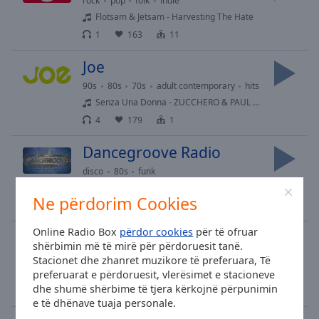
rock
pop
folk
indie
Flotsam & Jetsam - Harvesting The Hate
1
163
11
Joe
90s
80s
70s
adult contemporary
hits
Senza Una Donna - ZUCCHERO & PAUL YOUNG
4
179
1
Dancegroove Radio
disco
80s
funk
live!! - the FUNKY FRIDAY radio show - with DJ Peet
Ne përdorim Cookies
4
114
Online Radio Box
përdor cookies
për të ofruar
Radio Goud van Oud
shërbimin më të mirë për përdoruesit tanë.
pop
classic rock
top40
80s
70s
60s
Stacionet dhe zhanret muzikore të preferuara, Të
What Fun - Right side won
preferuarat e përdoruesit, vlerësimet e stacioneve
dhe shumë shërbime të tjera kërkojnë përpunimin
1
233
e të dhënave tuaja personale.