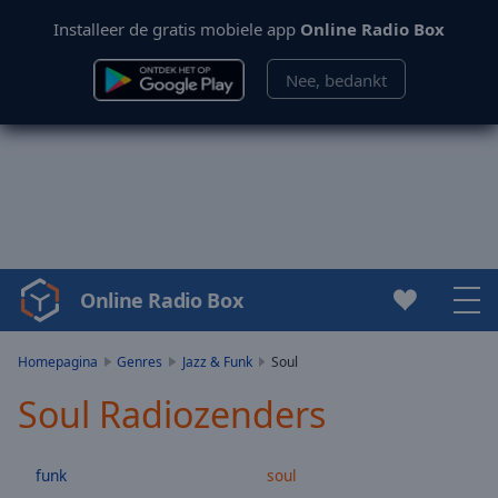
Installeer de gratis mobiele app
Online Radio Box
Nee, bedankt
Online Radio Box
Video
Player
is
Homepagina
Genres
Jazz & Funk
Soul
loading.
Soul Radiozenders
Play
Video
Play
funk
soul
Skip
Backward