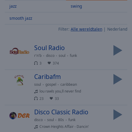
Skip
jazz
swing
Forward
Mute
smooth jazz
Current
Time
0:00
Filter:
Alle wereldtalen
Nederland
/
Duration
-:-
Soul Radio
Loaded
:
0.00%
r'n'b
disco
soul
funk
Stream
3
374
Type
LIVE
Caribafm
Seek to
live,
currently
soul
gospel
caribbean
behind
lou rawls you,ll never find
live
LIVE
Remaining
23
33
Time
-
Disco Classic Radio
-:-
disco
soul
80s
funk
1x
Crown Heights Affair - Dancin'