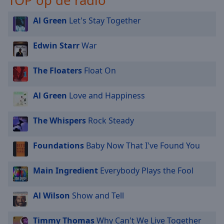
TOP op de radio
Al Green
Let's Stay Together
Edwin Starr
War
The Floaters
Float On
Al Green
Love and Happiness
The Whispers
Rock Steady
Foundations
Baby Now That I've Found You
Main Ingredient
Everybody Plays the Fool
Al Wilson
Show and Tell
Timmy Thomas
Why Can't We Live Together