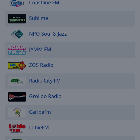
Coastline FM
Sublime
NPO Soul & Jazz
JAMM FM
ZOS Radio
Radio City FM
Grolloo Radio
Caribafm
LobieFM