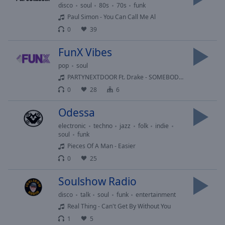
Area
disco
soul
80s
70s
funk
Background
Paul Simon - You Can Call Me Al
Color
0
39
FunX Vibes
Opacity
pop
soul
PARTYNEXTDOOR Ft. Drake - SOMEBODY LOVES ME
Font
0
28
6
Size
Odessa
Text
electronic
techno
jazz
folk
indie
soul
funk
Edge
Pieces Of A Man - Easier
Style
0
25
Font
Soulshow Radio
Family
disco
talk
soul
funk
entertainment
Real Thing - Can't Get By Without You
Reset
1
5