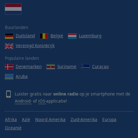
Buurlanden
Duitsland
België
Luxemburg
Verenigd Koninkrijk
Populaire landen
Denemarken
Suriname
Curaçao
Aruba
Luister gratis naar
online radio
op je smartphone met de
Android-
of
iOS-
applicatie!
Afrika
Azië
Noord Amerika
Zuid-Amerika
Europa
Oceanië