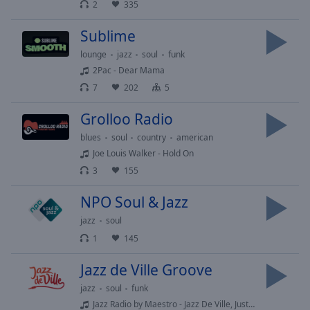
Playback
2
335
Rate
Sublime
Chapters
lounge
jazz
soul
funk
Chapters
2Pac - Dear Mama
7
202
5
Descriptions
descriptions
Grolloo Radio
off
,
blues
soul
country
american
selected
Joe Louis Walker - Hold On
3
155
Subtitles
NPO Soul & Jazz
subtitles
settings
,
jazz
soul
opens
1
145
subtitles
settings
Jazz de Ville Groove
dialog
jazz
soul
funk
subtitles
Jazz Radio by Maestro - Jazz De Ville, Just Good Music
off
,