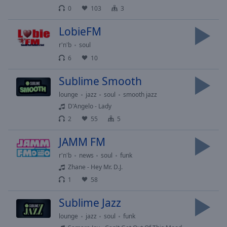
selected
0
103
3
LobieFM
Audio
Track
r'n'b
soul
Picture-
6
10
in-
Picture
Sublime Smooth
Fullscreen
This
lounge
jazz
soul
smooth jazz
is
D'Angelo - Lady
a
2
55
5
modal
window.
JAMM FM
r'n'b
news
soul
funk
Beginning
Zhane - Hey Mr. D.J.
of
1
58
dialog
window.
Sublime Jazz
Escape
lounge
jazz
soul
funk
will