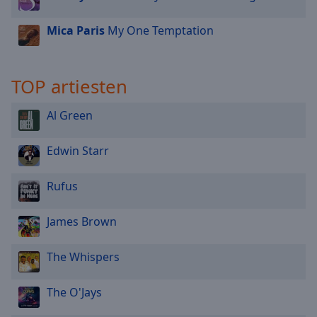
Mica Paris
My One Temptation
TOP artiesten
Al Green
Edwin Starr
Rufus
James Brown
The Whispers
The O'Jays