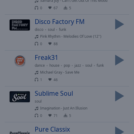
cancel
Samara Joy - Can't Get Out Of This Mood
and
0
67
5
close
Disco Factory FM
the
window.
disco
soul
funk
Pink Rhythm - Melodies Of Love (12'')
Text
0
88
Color
Freak31
Opacity
dance
house
pop
jazz
soul
funk
Michael Gray - Save Me
1
46
Text
Background
Sublime Soul
Color
soul
Imagination - Just An Illusion
Opacity
0
71
5
Pure Classix
Caption