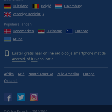
Duitsland
België
Luxemburg
Verenigd Koninkrijk
Populaire landen
Denemarken
Suriname
Curaçao
Aruba
Luister gratis naar
online radio
op je smartphone met de
Android-
of
iOS-
applicatie!
Afrika
Azië
Noord Amerika
Zuid-Amerika
Europa
Oceanië
© Online Radio Box, 2015-2026.