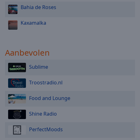
Bahia de Roses
Kaxamalka
Aanbevolen
Sublime
Troostradio.nl
Food and Lounge
Shine Radio
PerfectMoods