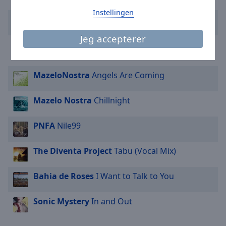
Instellingen
Pussycat
Smile
Jeg accepterer
Somewhere Over The Rainbow
P!nk -
Somewhere Over The Rainbow
MazeloNostra
Angels Are Coming
Mazelo Nostra
Chillnight
PNFA
Nile99
The Diventa Project
Tabu (Vocal Mix)
Bahia de Roses
I Want to Talk to You
Sonic Mystery
In and Out