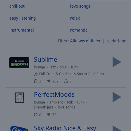
Skip
chill-out
love songs
Forward
Mute
easy listening
relax
Current
Time
0:00
instrumental
romantic
/
Filter:
Alle wereldtalen
Nederland
Duration
-:-
Loaded
:
0.00%
Sublime
Stream
Type
LIVE
lounge
jazz
soul
funk
Full Crate & Gaidaa - A Storm On A Summers Day
Seek to
live,
2
202
5
currently
behind
live
LIVE
PerfectMoods
Remaining
lounge
ambient
folk
funk
Time
-
smooth jazz
love songs
-:-
0
72
1x
Sky Radio Nice & Easy