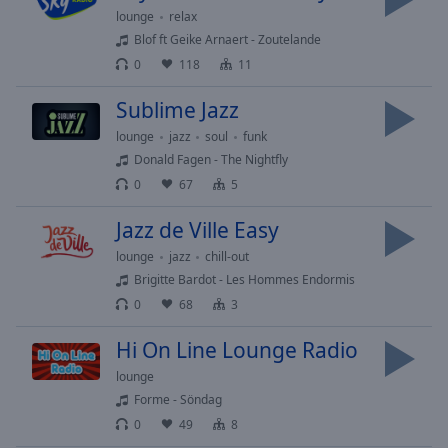
Playback
Rate
lounge
relax
Blof ft Geike Arnaert - Zoutelande
Chapters
0
118
11
Chapters
Sublime Jazz
Descriptions
lounge
jazz
soul
funk
Donald Fagen - The Nightfly
descriptions
0
67
5
off
,
selected
Jazz de Ville Easy
Subtitles
lounge
jazz
chill-out
Brigitte Bardot - Les Hommes Endormis
subtitles
0
68
3
settings
,
opens
Hi On Line Lounge Radio
subtitles
settings
lounge
dialog
Forme - Söndag
subtitles
0
49
8
off
,