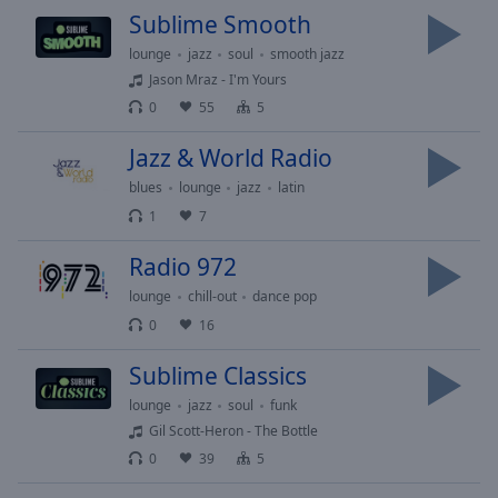
selected
Sublime Smooth
lounge
jazz
soul
smooth jazz
Audio
Jason Mraz - I'm Yours
Track
0
55
5
Picture-
in-
Jazz & World Radio
Picture
Fullscreen
blues
lounge
jazz
latin
This
1
7
is
a
Radio 972
modal
lounge
chill-out
dance pop
window.
0
16
Beginning
Sublime Classics
of
dialog
lounge
jazz
soul
funk
window.
Gil Scott-Heron - The Bottle
Escape
0
39
5
will