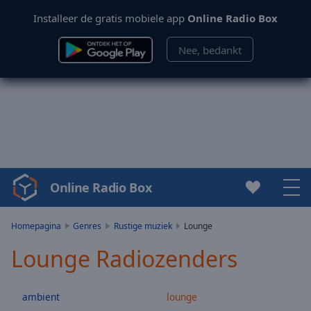
Installeer de gratis mobiele app
Online Radio Box
Nee, bedankt
Online Radio Box
Video
Player
is
Homepagina
Genres
Rustige muziek
Lounge
loading.
Lounge Radiozenders
Play
Video
Play
ambient
lounge
Skip
Backward