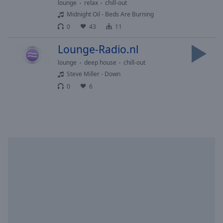
lounge
relax
chill-out
Area
Midnight Oil - Beds Are Burning
Background
Color
0
43
11
Lounge-Radio.nl
Opacity
lounge
deep house
chill-out
Steve Miller - Down
Font
0
6
Size
Text
Edge
Style
Font
Family
Reset