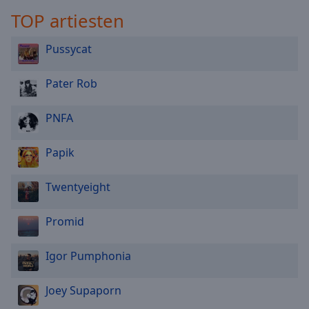
TOP artiesten
Pussycat
Pater Rob
PNFA
Papik
Twentyeight
Promid
Igor Pumphonia
Joey Supaporn