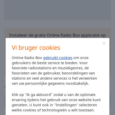
Done
Close
Modal
Dialog
End
of
dialog
Installeer de gratis Online Radio Box applicatie op
window.
je smartphone en luister online naar je favoriete
Vi bruger cookies
radiozenders – waar je ook bent!
Online Radio Box
gebruikt cookies
om onze
gebruikers de beste service te bieden. Voor
favoriete radiostations en muziekgenres, de
andere opties
favorieten van de gebruiker, beoordelingen van
stations en veel andere services is het verwerken
van uw persoonlijke gegevens noodzakelijk.
TOP op de radio
Klik op "Ik ga akkoord" zodat u van de optimale
Pussycat
Mississippi
ervaring tijdens het gebruik van onze website kunt
genieten. U kunt ook in "Instellingen" selecteren
welke cookies of technologieën u wilt toestaan.
Pussycat
Georgie