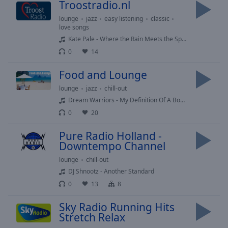
cancel
Troostradio.nl
and
lounge
jazz
easy listening
classic
close
love songs
the
Kate Pale - Where the Rain Meets the Spark
window.
0
14
Text
Food and Lounge
Color
lounge
jazz
chill-out
Dream Warriors - My Definition Of A Boombastic Jazz Style
Opacity
0
20
Pure Radio Holland -
Text
Downtempo Channel
Background
lounge
chill-out
Color
DJ Shnootz - Another Standard
0
13
8
Opacity
Sky Radio Running Hits
Stretch Relax
Caption