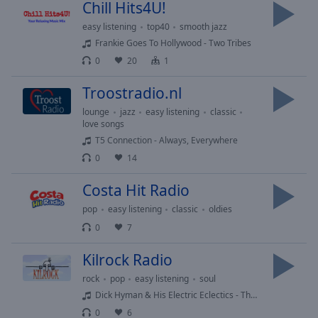
Playback
Chill Hits4U!
Rate
easy listening
top40
smooth jazz
Chapters
Frankie Goes To Hollywood - Two Tribes
0
20
1
Chapters
Troostradio.nl
Descriptions
lounge
jazz
easy listening
classic
descriptions
love songs
off
,
T5 Connection - Always, Everywhere
selected
0
14
Subtitles
Costa Hit Radio
subtitles
pop
easy listening
classic
oldies
settings
,
0
7
opens
subtitles
Kilrock Radio
settings
rock
pop
easy listening
soul
dialog
Dick Hyman & His Electric Eclectics - The Topless Dancers Of Corfu (stereo mix) - 1969
subtitles
0
6
off
,