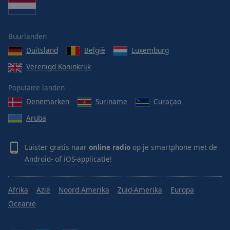
Buurlanden
Duitsland
België
Luxemburg
Verenigd Koninkrijk
Populaire landen
Denemarken
Suriname
Curaçao
Aruba
Luister gratis naar
online radio
op je smartphone met de
Android-
of
iOS-
applicatie!
Afrika
Azië
Noord Amerika
Zuid-Amerika
Europa
Oceanië