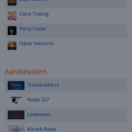
Clock Ticking
Perry Como
Flávio Venturini
Aanbevolen
Troostradio.nl
Radio 227
Lovetunes
Kilrock Radio