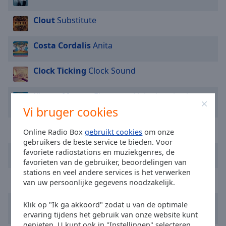
Area
Background
Clout
Substitute
Color
Costa Cordalis
Anita
Opacity
Clock Ticking
Clock Sound
Font
Jürgen Marcus
Eine neue Liebe ist wie ein
Size
neues Leben
Vi bruger cookies
Text
Richard Clayderman
Ballade Pour Adeline
Online Radio Box
gebruikt cookies
om onze
Edge
gebruikers de beste service te bieden. Voor
Style
Engelbert Humperdinck
A Man Without Love
favoriete radiostations en muziekgenres, de
favorieten van de gebruiker, beoordelingen van
stations en veel andere services is het verwerken
Roberta Kelly
Aie
Font
van uw persoonlijke gegevens noodzakelijk.
Family
Engelbert Humperdinck
Quando Quando
Klik op "Ik ga akkoord" zodat u van de optimale
Quando
ervaring tijdens het gebruik van onze website kunt
Reset
genieten. U kunt ook in "Instellingen" selecteren