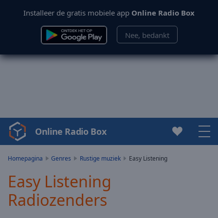
Installeer de gratis mobiele app
Online Radio Box
Nee, bedankt
Online Radio Box
Video
Player
is
Homepagina
Genres
Rustige muziek
Easy Listening
loading.
Easy Listening
Play
Video
Radiozenders
Play
Skip
Backward