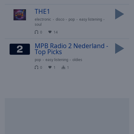
selected
THE1
Audio
electronic
disco
pop
easy listening
Track
soul
0
14
Picture-
in-
Picture
MPB Radio 2 Nederland -
Fullscreen
Top Picks
This
pop
easy listening
oldies
is
0
1
1
a
modal
window.
Beginning
of
dialog
window.
Escape
will