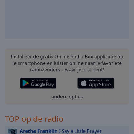
cancel
and
close
the
window.
Text
Color
Installeer de gratis Online Radio Box applicatie op
je smartphone en luister online naar je favoriete
Opacity
radiozenders – waar je ook bent!
Text
Background
Color
andere opties
Opacity
TOP op de radio
Caption
Aretha Franklin
I Say a Little Prayer