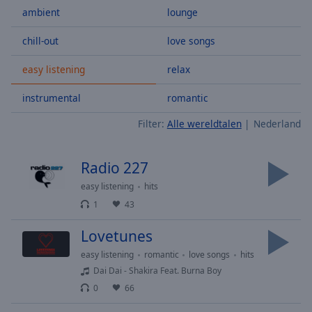
ambient
lounge
Skip
Forward
Mute
chill-out
love songs
Current
Time
0:00
easy listening
relax
/
instrumental
romantic
Duration
-:-
Loaded
:
Filter:
Alle wereldtalen
Nederland
0.00%
Stream
Type
LIVE
Radio 227
Seek to
easy listening
hits
live,
currently
1
43
behind
live
LIVE
Lovetunes
Remaining
Time
-
easy listening
romantic
love songs
hits
-:-
Dai Dai - Shakira Feat. Burna Boy
0
66
1x