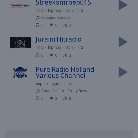
cancel
Streekomroep015
and
r'n'b
hip-hop
latin
hits
close
Rebound Beckies
the
0
5
3
window.
Juraini Hitradio
Text
r'n'b
hip-hop
latin
hits
Color
0
0
3
Opacity
Pure Radio Holland -
Various Channel
pop
reggae
latin
Text
Amanda Lear - Pretty Boys
Background
Color
0
3
8
Opacity
Caption