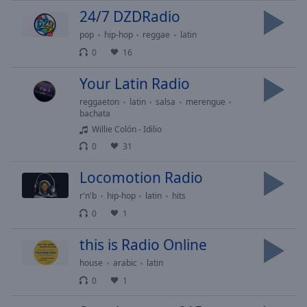
selected
24/7 DZDRadio
pop
hip-hop
reggae
latin
Audio
Track
0
16
Picture-
Your Latin Radio
in-
Picture
reggaeton
latin
salsa
merengue
Fullscreen
bachata
This
Willie Colón - Idilio
is
0
31
a
modal
Locomotion Radio
window.
r'n'b
hip-hop
latin
hits
0
1
Beginning
of
this is Radio Online
dialog
window.
house
arabic
latin
Escape
0
1
will