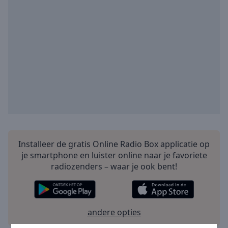
Area
Background
Color
Opacity
Font
Size
Text
Edge
Installeer de gratis Online Radio Box applicatie op
Style
je smartphone en luister online naar je favoriete
radiozenders – waar je ook bent!
Font
Family
andere opties
Reset