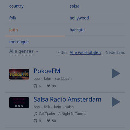
Skip
country
salsa
Forward
Mute
folk
bollywood
Current
Time
0:00
latin
bachata
/
Duration
-:-
merengue
Loaded
:
Alle genres
Filter:
Alle wereldtalen
Nederland
0.00%
Stream
Type
LIVE
PokoeFM
Seek to
pop
latin
caribbean
live,
currently
6
99
behind
live
LIVE
Remaining
Salsa Radio Amsterdam
Time
-
pop
folk
latin
salsa
-:-
Cal Tjader - A Night In Tunisia
0
50
1x