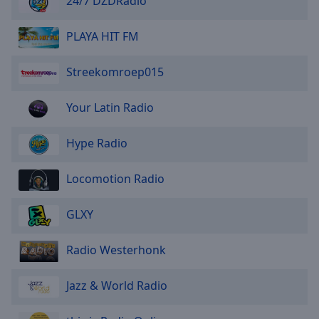
24/7 DZDRadio
PLAYA HIT FM
Streekomroep015
Your Latin Radio
Hype Radio
Locomotion Radio
GLXY
Radio Westerhonk
Jazz & World Radio