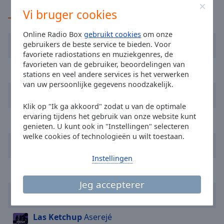
Done
Vi bruger cookies
Close
TOP op de radio
Modal
Dialog
Online Radio Box
gebruikt cookies
om onze
End
Lipps, Inc.
Funky Town
gebruikers de beste service te bieden. Voor
of
favoriete radiostations en muziekgenres, de
dialog
favorieten van de gebruiker, beoordelingen van
Kaoma
Lambada
window.
stations en veel andere services is het verwerken
van uw persoonlijke gegevens noodzakelijk.
Jon Secada
Just Another Day
Klik op "Ik ga akkoord" zodat u van de optimale
ervaring tijdens het gebruik van onze website kunt
KAROL G
Si Antes Te Hubiera Conocido
genieten. U kunt ook in "Instellingen" selecteren
welke cookies of technologieën u wilt toestaan.
ROSÉ
APT.
Instellingen
Ricky Martin
Maria
Jeg accepterer
Bad Bunny
DtMF
Las Ketchup
Aserejé