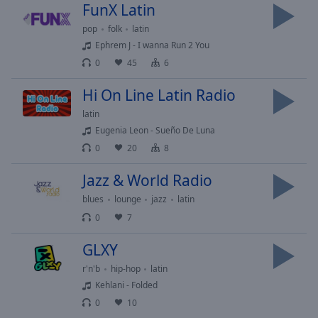
Playback
FunX Latin
Rate
pop
folk
latin
Chapters
Ephrem J - I wanna Run 2 You
0
45
6
Chapters
Hi On Line Latin Radio
Descriptions
latin
descriptions
Eugenia Leon - Sueño De Luna
off
,
0
20
8
selected
Jazz & World Radio
Subtitles
blues
lounge
jazz
latin
subtitles
0
7
settings
,
opens
GLXY
subtitles
settings
r'n'b
hip-hop
latin
dialog
Kehlani - Folded
subtitles
0
10
off
,