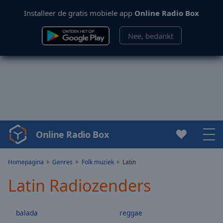
Installeer de gratis mobiele app
Online Radio Box
Nee, bedankt
Online Radio Box
Video
Player
is
Homepagina
Genres
Folk muziek
Latin
loading.
Latin Radiozenders
Play
Video
Play
balada
reggae
Skip
Backward