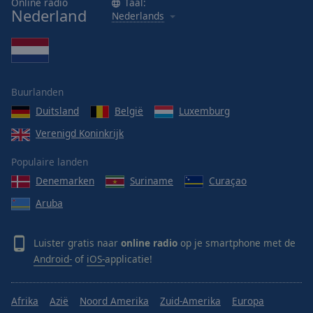
Online radio
Taal:
Nederland
Nederlands
Buurlanden
Duitsland
België
Luxemburg
Verenigd Koninkrijk
Populaire landen
Denemarken
Suriname
Curaçao
Aruba
Luister gratis naar
online radio
op je smartphone met de
Android-
of
iOS-
applicatie!
Afrika
Azië
Noord Amerika
Zuid-Amerika
Europa