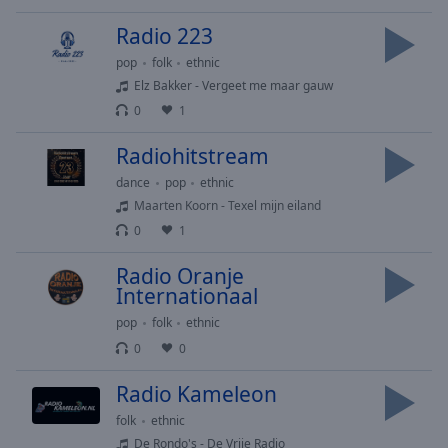
Playback
Rate
Radio 223
Chapters
pop
folk
ethnic
Elz Bakker - Vergeet me maar gauw
Chapters
0
1
Descriptions
Radiohitstream
descriptions
dance
pop
ethnic
off
,
Maarten Koorn - Texel mijn eiland
selected
0
1
Subtitles
Radio Oranje
subtitles
Internationaal
settings
,
pop
folk
ethnic
opens
0
0
subtitles
settings
Radio Kameleon
dialog
subtitles
folk
ethnic
off
,
De Rondo's - De Vrije Radio