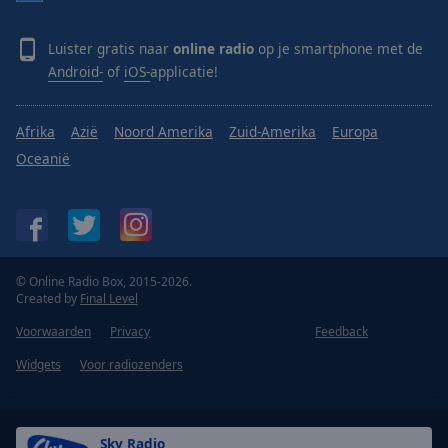
Luister gratis naar
online radio
op je smartphone met de
Android-
of
iOS-
applicatie!
Afrika
Azië
Noord Amerika
Zuid-Amerika
Europa
Oceanië
© Online Radio Box, 2015-2026.
Created by
Final Level
Voorwaarden
Privacy
Feedback
Widgets
Voor radiozenders
Sky Radio