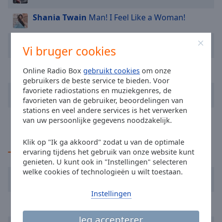
Area
Background
Shania Twain
Man! I Feel Like a Woman!
Color
Lady A
Need You Now
Vi bruger cookies
Opacity
Shania Twain
You're Still the One
Online Radio Box
gebruikt cookies
om onze
gebruikers de beste service te bieden. Voor
Font
favoriete radiostations en muziekgenres, de
Inner Circle
Sweat (A La La La La Long)
Size
favorieten van de gebruiker, beoordelingen van
stations en veel andere services is het verwerken
Shania Twain
That Don't Impress Me Much
van uw persoonlijke gegevens noodzakelijk.
Text
Edge
Klik op "Ik ga akkoord" zodat u van de optimale
Style
TOP artiesten
ervaring tijdens het gebruik van onze website kunt
genieten. U kunt ook in "Instellingen" selecteren
welke cookies of technologieën u wilt toestaan.
Font
Bob Marley
Family
Instellingen
Shania Twain
Reset
Jeg accepterer