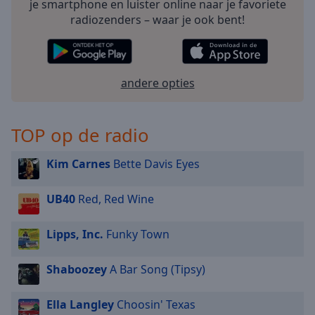
cancel
je smartphone en luister online naar je favoriete
and
radiozenders – waar je ook bent!
close
the
window.
andere opties
Text
Color
TOP op de radio
Opacity
Kim Carnes
Bette Davis Eyes
Text
UB40
Red, Red Wine
Background
Color
Lipps, Inc.
Funky Town
Opacity
Shaboozey
A Bar Song (Tipsy)
Ella Langley
Choosin' Texas
Caption