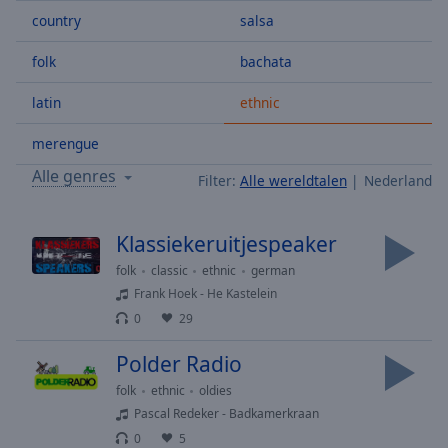
Skip
country
salsa
Forward
Mute
folk
bachata
Current
Time
0:00
latin
ethnic
/
Duration
-:-
merengue
Loaded
:
Alle genres
Filter:
Alle wereldtalen
Nederland
0.00%
Stream
Type
LIVE
Klassiekeruitjespeaker
Seek to
folk
classic
ethnic
german
live,
currently
Frank Hoek - He Kastelein
behind
live
LIVE
0
29
Remaining
Time
-
Polder Radio
-:-
folk
ethnic
oldies
Pascal Redeker - Badkamerkraan
1x
0
5