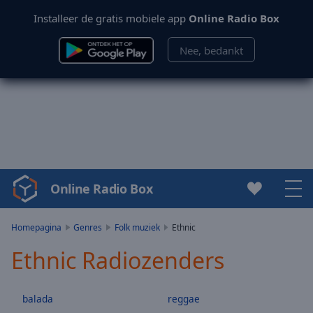
Installeer de gratis mobiele app
Online Radio Box
Nee, bedankt
Online Radio Box
Video
Player
is
Homepagina
Genres
Folk muziek
Ethnic
loading.
Ethnic Radiozenders
Play
Video
Play
balada
reggae
Skip
Backward