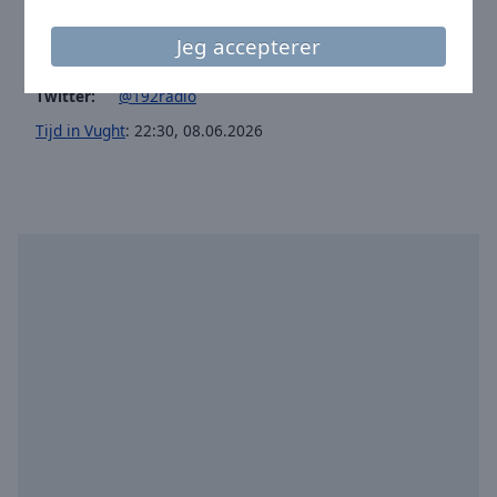
Site:
www.192radio.nl
Email:
info@norderney192.nl
Jeg accepterer
Facebook:
@192Goedidee
Twitter:
@192radio
Tijd in Vught
:
22:30
,
08.06.2026