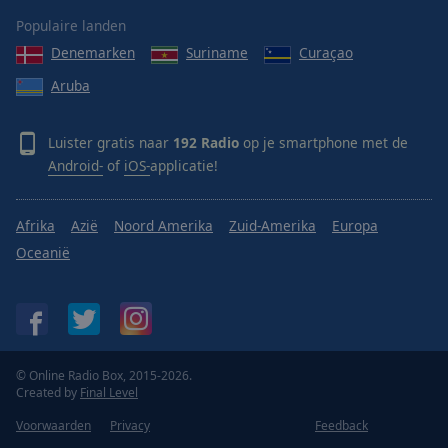
Populaire landen
Denemarken
Suriname
Curaçao
Aruba
Luister gratis naar
192 Radio
op je smartphone met de
Android-
of
iOS-
applicatie!
Afrika
Azië
Noord Amerika
Zuid-Amerika
Europa
Oceanië
© Online Radio Box, 2015-2026.
Created by
Final Level
Voorwaarden
Privacy
Feedback