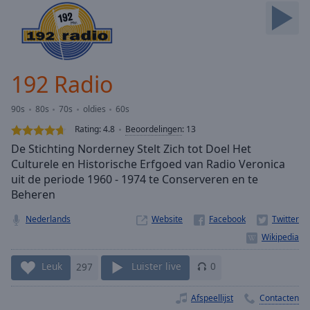
Skip
Forward
Mute
Current
Time
0:00
192 Radio
/
Duration
-:-
90s
80s
70s
oldies
60s
Loaded
:
0.00%
Rating:
4.8
Beoordelingen
:
13
Stream
De Stichting Norderney Stelt Zich tot Doel Het
Type
LIVE
Culturele en Historische Erfgoed van Radio Veronica
Seek to
uit de periode 1960 - 1974 te Conserveren en te
live,
Beheren
currently
behind
live
LIVE
Nederlands
Website
Remaining
Time
-
-:-
Leuk
297
Luister live
0
1x
Afspeellijst
Contacten