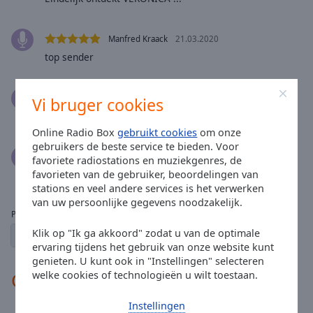
Done
Close
Modal
Manfred Kraack
21.03.2020
Dialog
top sender
End
of
dialog
Ad Burgers
14.03.2020
Vi bruger cookies
window.
Groots in nostalgie .
Online Radio Box
gebruikt cookies
om onze
gebruikers de beste service te bieden. Voor
Gerard Agricola
01.06.2019
favoriete radiostations en muziekgenres, de
Gewldig
favorieten van de gebruiker, beoordelingen van
stations en veel andere services is het verwerken
van uw persoonlijke gegevens noodzakelijk.
Pagina’s:
Klik op "Ik ga akkoord" zodat u van de optimale
1
2
← vorige
volgende →
ervaring tijdens het gebruik van onze website kunt
genieten. U kunt ook in "Instellingen" selecteren
Contacten
welke cookies of technologieën u wilt toestaan.
Instellingen