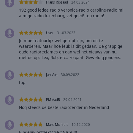
Area
Frans Ripzaad
24.03.2024
Background
192 geod iedee radio veronica-radio caroline-radio mi
a migo-radio luxenburg,-vet goed! top radio!
Color
Opacity
User
31.03.2023
Je moet natuurlijk wel gerijpt zijn, om dit te
waarderen. Maar hoe leuk is dit gedaan. De grappige
Font
oude radioreclames en dan wel het nieuws van nu,
Size
met de dj's Lex, Rob, etc.. zo gaaf. Geweldig jongens.
Text
Jan Vos
30.09.2022
Edge
top
Style
PM AadR
29.04.2021
Font
Nog steeds de beste radiozender in Nederland
Family
Marc Michiels
10.12.2020
Reset
Eindelijk ontdekt VERONICA !!!