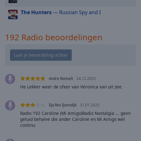
cancel
and
The Hunters
— Russian Spy and I
close
the
window.
192 Radio beoordelingen
Text
Color
Opacity
Andre Rietvelt
24.12.2025
Text
He Lekker weer de sfeer van Veronica van uit zee.
Background
Color
Ilja Rex IJsendijk
31.01.2025
Radio 192 Caroline (Mi Amigo)Radio Nostalgia ... geen
Opacity
geluid behalve die ander Caroline en Mi Amigo wel
continu
Caption