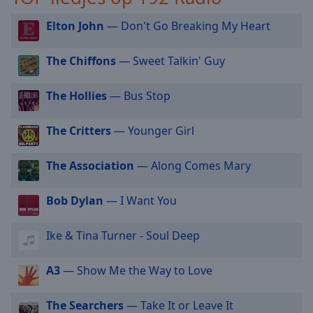
selected
Elton John
— Don't Go Breaking My Heart
Audio
Track
The Chiffons
— Sweet Talkin' Guy
Picture-
in-
The Hollies
— Bus Stop
Picture
Fullscreen
This
The Critters
— Younger Girl
is
a
The Association
— Along Comes Mary
modal
window.
Bob Dylan
— I Want You
Beginning
Ike & Tina Turner - Soul Deep
of
dialog
window.
A3
— Show Me the Way to Love
Escape
will
The Searchers
— Take It or Leave It