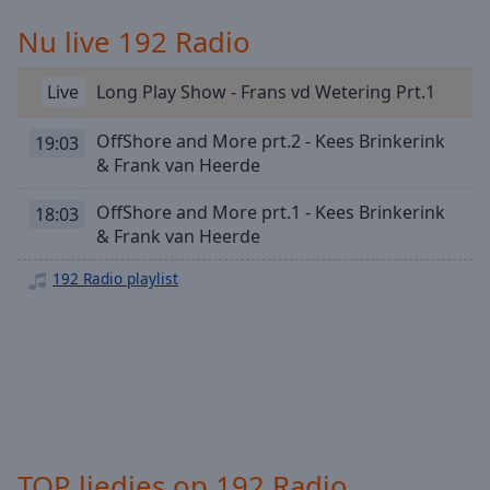
Playback
Rate
Nu live 192 Radio
Chapters
Live
Long Play Show - Frans vd Wetering Prt.1
Chapters
OffShore and More prt.2 - Kees Brinkerink
19:03
Descriptions
& Frank van Heerde
descriptions
off
,
OffShore and More prt.1 - Kees Brinkerink
18:03
selected
& Frank van Heerde
Subtitles
192 Radio playlist
subtitles
settings
,
opens
subtitles
settings
dialog
subtitles
TOP liedjes op 192 Radio
off
,