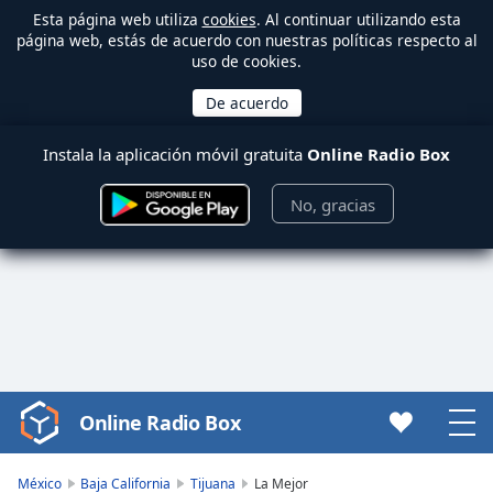
Esta página web utiliza
cookies
. Al continuar utilizando esta
página web, estás de acuerdo con nuestras políticas respecto al
uso de cookies.
Instala la aplicación móvil gratuita
Online Radio Box
No, gracias
Online Radio Box
Video
Player
is
México
Baja California
Tijuana
La Mejor