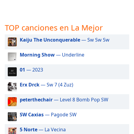
opens
subtitles
settings
dialog
TOP canciones en La Mejor
subtitles
off
,
selected
Kaiju The Unconquerable
— Sw Sw Sw
Audio
Morning Show
— Underline
Track
Picture-
01
— 2023
in-
Picture
Fullscreen
Erx Drck
— Sw 7 (4 Zuz)
This
is
peterthechair
— Level 8 Bomb Pop SW
a
modal
SW Caxias
— Pagode SW
window.
5 Norte
— La Vecina
Beginning