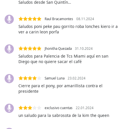
Saludos desde San Quintín…
Opacity
Raul Bracamontes
08.11.2024
Saludos poni peke pau gorrito roba lonches kiero ir a
Caption
ver a carin leon porfa
Area
Background
Color
Jhonitha Quezada
31.10.2024
Saludos para Palencia de Tcs Miami aquí en san
Diego que no quiere sacar el café
Opacity
Samuel Luna
23.02.2024
Font
Cierre para el pony, por amarillista contra el
Size
presidente
Text
exclusivo cuentas
22.01.2024
Edge
un saludo para la sabrosota de la kim the queen
Style