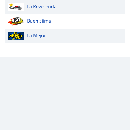
La Reverenda
Buenisiima
La Mejor