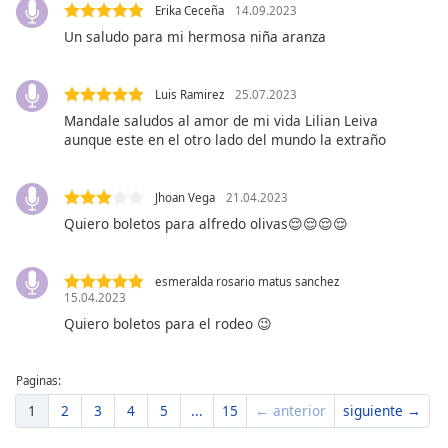
Erika Ceceña
14.09.2023
Font
Un saludo para mi hermosa niña aranza
Family
Luis Ramirez
25.07.2023
Reset
Mandale saludos al amor de mi vida Lilian Leiva
Done
aunque este en el otro lado del mundo la extraño
Close
Modal
Dialog
End
Jhoan Vega
21.04.2023
of
Quiero boletos para alfredo olivas😌😌😌😌
dialog
window.
esmeralda rosario matus sanchez
15.04.2023
Quiero boletos para el rodeo 😉
Paginas:
1
2
3
4
5
...
15
← anterior
siguiente →