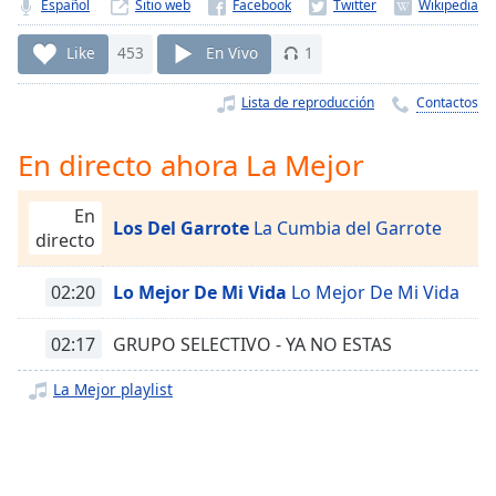
Remaining
Español
Sitio web
Time
-
-:-
Like
453
En Vivo
1
1x
Lista de reproducción
Contactos
Playback
Rate
En directo ahora La Mejor
Chapters
En
Los Del Garrote
La Cumbia del Garrote
Chapters
directo
Descriptions
02:20
Lo Mejor De Mi Vida
Lo Mejor De Mi Vida
descriptions
off
,
02:17
GRUPO SELECTIVO - YA NO ESTAS
selected
La Mejor playlist
Subtitles
subtitles
settings
,