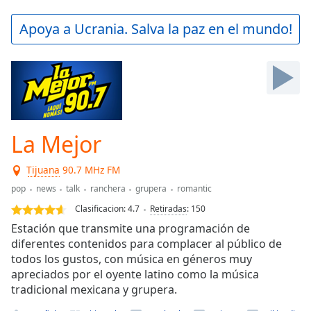
loading.
Play
Apoya a Ucrania. Salva la paz en el mundo!
Video
Play
Skip
Backward
Skip
Forward
Mute
Current
La Mejor
Time
0:00
/
Tijuana
90.7 MHz FM
Duration
-:-
pop
news
talk
ranchera
grupera
romantic
Loaded
:
0.00%
Clasificacion:
4.7
Retiradas
:
150
Stream
Estación que transmite una programación de
Type
LIVE
diferentes contenidos para complacer al público de
Seek to
todos los gustos, con música en géneros muy
live,
apreciados por el oyente latino como la música
currently
tradicional mexicana y grupera.
behind
live
LIVE