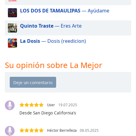
of
dialog
LOS DOS DE TAMAULIPAS
— Ayúdame
window.
Escape
Quinto Traste
— Eres Arte
will
cancel
La Dosis
— Dosis (reedicion)
and
close
the
window.
Su opinión sobre La Mejor
Text
Color
Opacity
User
19.07.2025
Desde San Diego California’s
Text
Background
Héctor Berrelleza
08.05.2025
Color