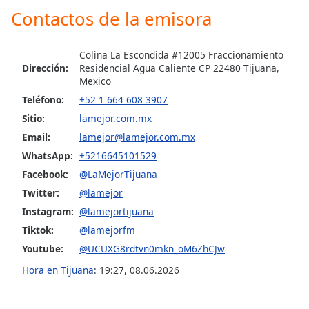
Contactos de la emisora
Colina La Escondida #12005 Fraccionamiento
Dirección:
Residencial Agua Caliente CP 22480 Tijuana,
Mexico
Teléfono:
+52 1 664 608 3907
Sitio:
lamejor.com.mx
Email:
lamejor@lamejor.com.mx
WhatsApp:
+5216645101529
Facebook:
@LaMejorTijuana
Twitter:
@lamejor
Instagram:
@lamejortijuana
Tiktok:
@lamejorfm
Youtube:
@UCUXG8rdtvn0mkn_oM6ZhCJw
Hora en Tijuana
:
19:27
,
08.06.2026