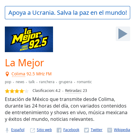
loading.
Play
Apoya a Ucrania. Salva la paz en el mundo!
Video
Play
Skip
Backward
Skip
Forward
Mute
Current
La Mejor
Time
0:00
/
Colima
92.5 MHz FM
Duration
-:-
pop
news
talk
ranchera
grupera
romantic
Loaded
:
0.00%
Clasificacion:
4.2
Retiradas
:
23
Stream
Estación de México que transmite desde Colima,
Type
LIVE
durante las 24 horas del día, con variados contenidos
Seek to
de entretenimiento y shows en vivo, música mexicana
live,
y éxitos del mundo, noticias relevantes.
currently
behind
live
LIVE
Español
Sitio web