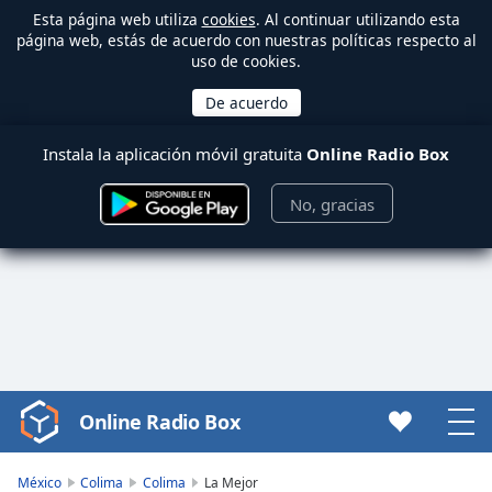
Esta página web utiliza
cookies
. Al continuar utilizando esta
página web, estás de acuerdo con nuestras políticas respecto al
uso de cookies.
Instala la aplicación móvil gratuita
Online Radio Box
No, gracias
Online Radio Box
Video
Player
is
México
Colima
Colima
La Mejor