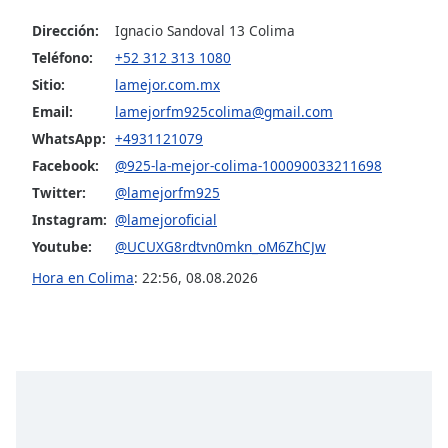
Dirección:
Ignacio Sandoval 13 Colima
Opacity
Teléfono:
+52 312 313 1080
Sitio:
lamejor.com.mx
Caption
Email:
lamejorfm925colima@gmail.com
Area
WhatsApp:
+4931121079
Background
Facebook:
@925-la-mejor-colima-100090033211698
Color
Twitter:
@lamejorfm925
Instagram:
@lamejoroficial
Opacity
Youtube:
@UCUXG8rdtvn0mkn_oM6ZhCJw
Hora en Colima
:
22:56
,
08.08.2026
Font
Size
Text
Edge
Style