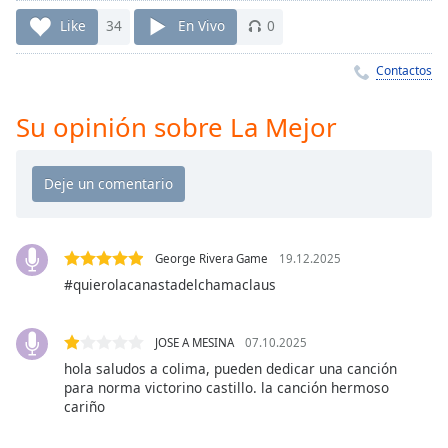
Remaining
Time
-
Like
34
En Vivo
0
-:-
Contactos
1x
Playback
Su opinión sobre La Mejor
Rate
Chapters
Chapters
Descriptions
George Rivera Game
19.12.2025
descriptions
#quierolacanastadelchamaclaus
off
,
selected
JOSE A MESINA
07.10.2025
hola saludos a colima, pueden dedicar una canción
Subtitles
para norma victorino castillo. la canción hermoso
subtitles
cariño
settings
,