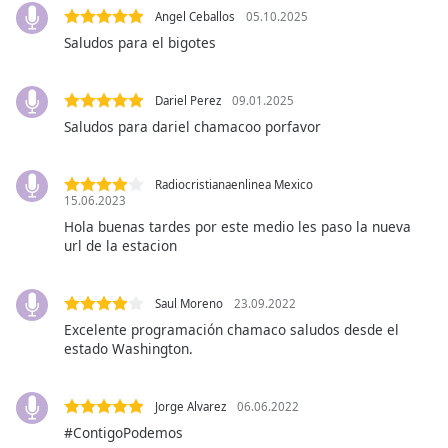
opens
Angel Ceballos
05.10.2025
subtitles
Saludos para el bigotes
settings
dialog
subtitles
Dariel Perez
09.01.2025
off
,
Saludos para dariel chamacoo porfavor
selected
Audio
Radiocristianaenlinea Mexico
Track
15.06.2023
Hola buenas tardes por este medio les paso la nueva
Picture-
in-
url de la estacion
Picture
Fullscreen
This
Saul Moreno
23.09.2022
is
Excelente programación chamaco saludos desde el
a
estado Washington.
modal
window.
Jorge Alvarez
06.06.2022
#ContigoPodemos
Beginning