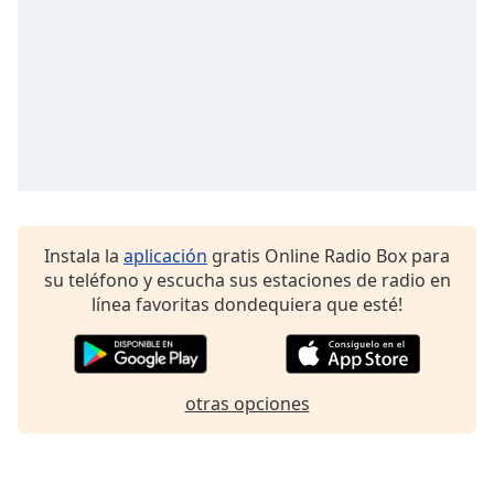
Font
Family
Reset
Done
Close
Modal
Dialog
End
of
Instala la
aplicación
gratis Online Radio Box para
dialog
su teléfono y escucha sus estaciones de radio en
window.
línea favoritas dondequiera que esté!
otras opciones