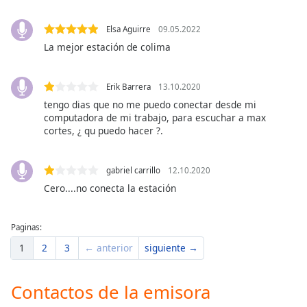
of
dialog
Elsa Aguirre
09.05.2022
window.
La mejor estación de colima
Escape
will
cancel
Erik Barrera
13.10.2020
and
tengo dias que no me puedo conectar desde mi
close
computadora de mi trabajo, para escuchar a max
the
cortes, ¿ qu puedo hacer ?.
window.
gabriel carrillo
12.10.2020
Text
Color
Cero....no conecta la estación
Opacity
Paginas:
1
2
3
← anterior
siguiente →
Text
Background
Contactos de la emisora
Color