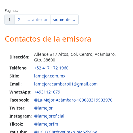
Paginas:
Opacity
1
2
← anterior
siguiente →
Caption
Contactos de la emisora
Area
Background
Color
Allende #17 Altos, Col. Centro, Acámbaro,
Dirección:
Gto. 38600
Opacity
Teléfono:
+52 417 172 1960
Sitio:
lamejor.com.mx
Email:
lamejoracambaro01@gmail.com
Font
Size
WhatsApp:
+4931121079
Facebook:
@La-Mejor-Acámbaro-100083319903970
Text
Twitter:
@lamejor
Edge
Instagram:
@lamejoroficial
Style
Tiktok:
@lamejorfm
Youtube:
@UCUXG8rdtvn0mkn_oM6ZhCJw