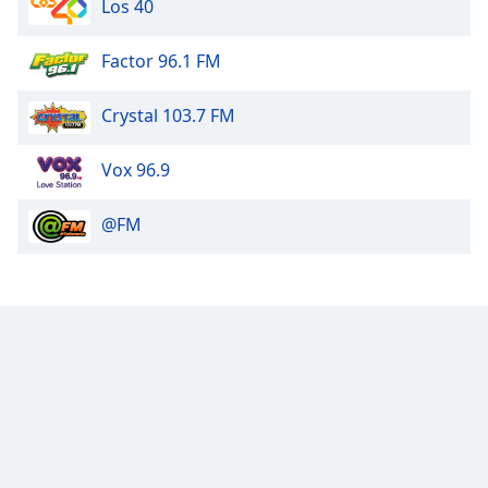
Los 40
Factor 96.1 FM
Crystal 103.7 FM
Vox 96.9
@FM