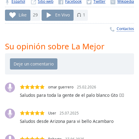
Remaining
Español
Sitio web
Time
-
-:-
Like
29
En Vivo
1
1x
Contactos
Playback
Rate
Su opinión sobre La Mejor
Chapters
Chapters
Descriptions
descriptions
omar guerrero
25.02.2026
off
,
Saludos para toda la gente de el palo blanco Gto ✌🏽
selected
User
25.07.2025
Subtitles
Saludos desde Arizona para vi bello Acambaro
subtitles
settings
,