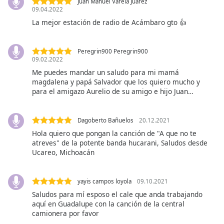
Juan Manuel Varela Juarez
of
09.04.2022
dialog
La mejor estación de radio de Acámbaro gto 👍
window.
Escape
will
Peregrin900 Peregrin900
cancel
09.02.2022
and
Me puedes mandar un saludo para mi mamá
close
magdalena y papá Salvador que los quiero mucho y
para el amigazo Aurelio de su amigo e hijo Juan…
the
window.
Dagoberto Bañuelos
20.12.2021
Text
Hola quiero que pongan la canción de "A que no te
Color
atreves" de la potente banda hucarani, Saludos desde
Ucareo, Michoacán
Opacity
yayis campos loyola
09.10.2021
Saludos para mí esposo el cale que anda trabajando
Text
aquí en Guadalupe con la canción de la central
Background
camionera por favor
Color