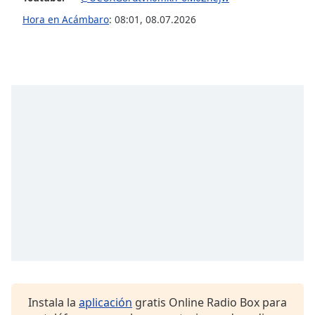
Font
Hora en Acámbaro
:
08:01
,
08.07.2026
Family
Reset
Done
Close
Modal
Dialog
End
of
dialog
window.
Instala la
aplicación
gratis Online Radio Box para