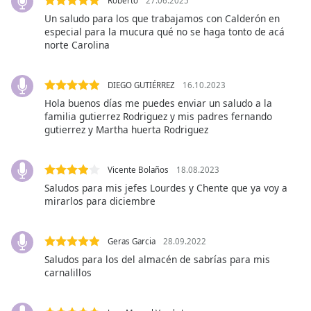
opens
Roberto
27.06.2025
subtitles
Un saludo para los que trabajamos con Calderón en
settings
especial para la mucura qué no se haga tonto de acá
norte Carolina
dialog
subtitles
off
,
DIEGO GUTIÉRREZ
16.10.2023
selected
Hola buenos días me puedes enviar un saludo a la
familia gutierrez Rodriguez y mis padres fernando
Audio
gutierrez y Martha huerta Rodriguez
Track
Picture-
in-
Vicente Bolaños
18.08.2023
Picture
Saludos para mis jefes Lourdes y Chente que ya voy a
Fullscreen
mirarlos para diciembre
This
is
a
Geras Garcia
28.09.2022
modal
Saludos para los del almacén de sabrías para mis
window.
carnalillos
Beginning