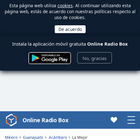
Esta página web utiliza
cookies
. Al continuar utilizando esta
página web, estás de acuerdo con nuestras políticas respecto al
uso de cookies.
Instala la aplicación móvil gratuita
Online Radio Box
No, gracias
Online Radio Box
Video
Player
is
México
Guanajuato
Acámbaro
La Mejor