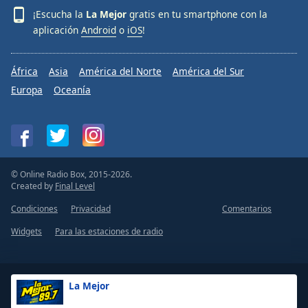
¡Escucha la
La Mejor
gratis en tu smartphone con la
aplicación
Android
o
iOS
!
África
Asia
América del Norte
América del Sur
Europa
Oceanía
© Online Radio Box, 2015-2026.
Created by
Final Level
Condiciones
Privacidad
Comentarios
Widgets
Para las estaciones de radio
La Mejor