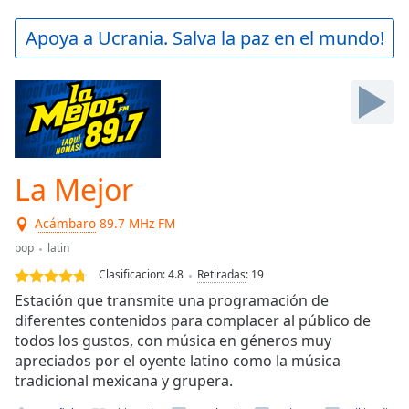
loading.
Play
Apoya a Ucrania. Salva la paz en el mundo!
Video
Play
Skip
Backward
Skip
Forward
Mute
Current
La Mejor
Time
0:00
/
Acámbaro
89.7 MHz FM
Duration
-:-
pop
latin
Loaded
:
0.00%
Clasificacion:
4.8
Retiradas
:
19
Stream
Estación que transmite una programación de
Type
LIVE
diferentes contenidos para complacer al público de
Seek to
todos los gustos, con música en géneros muy
live,
apreciados por el oyente latino como la música
currently
tradicional mexicana y grupera.
behind
live
LIVE