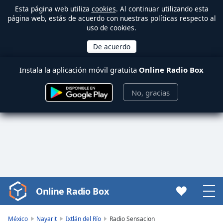
Esta página web utiliza
cookies
. Al continuar utilizando esta
página web, estás de acuerdo con nuestras políticas respecto al
uso de cookies.
Instala la aplicación móvil gratuita
Online Radio Box
No, gracias
Online Radio Box
Video
Player
is
México
Nayarit
Ixtlán del Río
Radio Sensacion