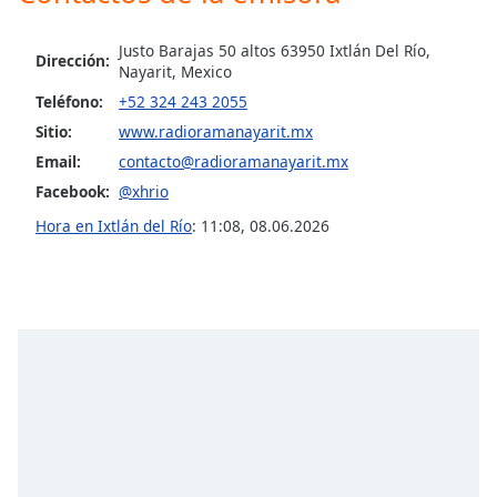
Opacity
Justo Barajas 50 altos 63950 Ixtlán Del Río,
Dirección:
Nayarit, Mexico
Teléfono:
+52 324 243 2055
Caption
Sitio:
www.radioramanayarit.mx
Area
Background
Email:
contacto@radioramanayarit.mx
Color
Facebook:
@xhrio
Hora en Ixtlán del Río
:
11:08
,
08.06.2026
Opacity
Font
Size
Text
Edge
Style