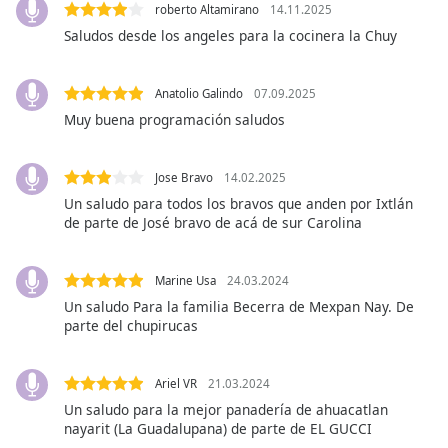
opens
roberto Altamirano
14.11.2025
subtitles
Saludos desde los angeles para la cocinera la Chuy
settings
dialog
subtitles
Anatolio Galindo
07.09.2025
off
,
Muy buena programación saludos
selected
Audio
Jose Bravo
14.02.2025
Track
Un saludo para todos los bravos que anden por Ixtlán
de parte de José bravo de acá de sur Carolina
Picture-
in-
Picture
Fullscreen
Marine Usa
24.03.2024
This
Un saludo Para la familia Becerra de Mexpan Nay. De
is
parte del chupirucas
a
modal
Ariel VR
21.03.2024
window.
Un saludo para la mejor panadería de ahuacatlan
nayarit (La Guadalupana) de parte de EL GUCCI
Beginning