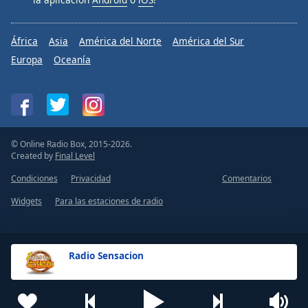
África
Asia
América del Norte
América del Sur
Europa
Oceanía
© Online Radio Box, 2015-2026.
Created by
Final Level
Condiciones
Privacidad
Comentarios
Widgets
Para las estaciones de radio
Radio Sensacion