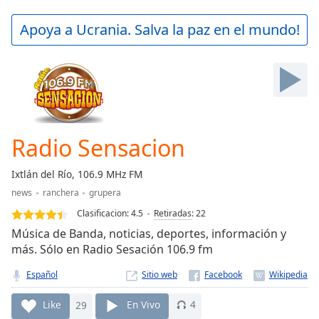
loading.
Play
Apoya a Ucrania. Salva la paz en el mundo!
Video
Play
Skip
Backward
Skip
Forward
Mute
Current
Radio Sensacion
Time
0:00
/
Ixtlán del Río, 106.9 MHz FM
Duration
-:-
news
ranchera
grupera
Loaded
:
0.00%
Clasificacion:
4.5
Retiradas
:
22
Stream
Música de Banda, noticias, deportes, información y
Type
LIVE
más. Sólo en Radio Sesación 106.9 fm
Seek to
live,
Español
Sitio web
currently
behind
Like
29
En Vivo
4
live
LIVE