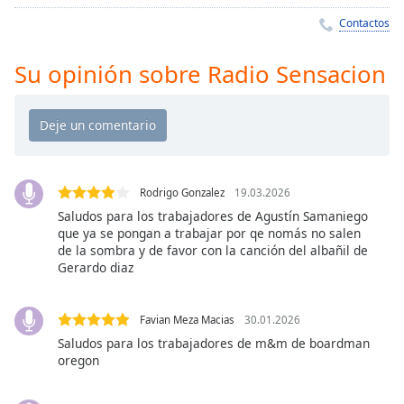
Remaining
Time
-
Contactos
-:-
Su opinión sobre Radio Sensacion
1x
Playback
Rate
Chapters
Chapters
Rodrigo Gonzalez
19.03.2026
Saludos para los trabajadores de Agustín Samaniego
Descriptions
que ya se pongan a trabajar por qe nomás no salen
de la sombra y de favor con la canción del albañil de
descriptions
Gerardo diaz
off
,
selected
Favian Meza Macias
30.01.2026
Subtitles
Saludos para los trabajadores de m&m de boardman
oregon
subtitles
settings
,