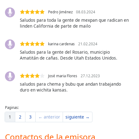
of
dialog
Pedro Jiménez
08.03.2024
window.
Saludos para toda la gente de mexpan que radican en
Escape
linden California de parte de mailo
will
cancel
and
karina cardenas
21.02.2024
close
Saludos para la gente del Rosario, municipio
the
Amatitán de cañas. Desde Utah Estados Unidos.
window.
José maria Flores
27.12.2023
Text
saludos para chema y bubu que andan trabajando
Color
duro en wichita kansas.
Opacity
Paginas:
1
2
3
← anterior
siguiente →
Text
Background
Contactos de la emisora
Color