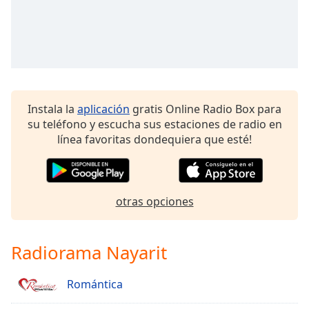
Font
Family
Reset
Done
Close
Instala la
aplicación
gratis Online Radio Box para
Modal
Dialog
su teléfono y escucha sus estaciones de radio en
End
línea favoritas dondequiera que esté!
of
dialog
window.
otras opciones
Radiorama Nayarit
Romántica