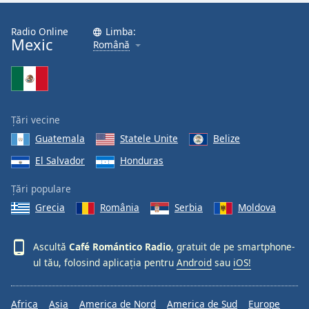
Font
Family
Radio Online
Limba:
Mexic
Română
Reset
Done
Close
Modal
Țări vecine
Dialog
End
Guatemala
Statele Unite
Belize
of
El Salvador
Honduras
dialog
window.
Țări populare
Grecia
România
Serbia
Moldova
Ascultă
Café Romántico Radio
, gratuit de pe smartphone-
ul tău, folosind aplicația pentru
Android
sau
iOS!
Africa
Asia
America de Nord
America de Sud
Europe