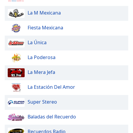
of
dialog
La M Mexicana
window.
Escape
Fiesta Mexicana
will
cancel
and
La Única
close
the
La Poderosa
window.
La Mera Jefa
Text
Color
La Estación Del Amor
Opacity
Super Stereo
Text
Baladas del Recuerdo
Background
Color
Recuerdos Radio