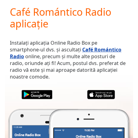
loading.
Café Romántico Radio
Play
Video
aplicație
Play
Skip
Backward
Skip
Instalați aplicația Online Radio Box pe
Forward
smartphone-ul dvs. și ascultați
Café Romántico
Mute
Radio
online, precum și multe alte posturi de
Current
radio, oriunde ați fi! Acum, postul dvs. preferat de
Time
0:00
radio vă este și mai aproape datorită aplicației
/
noastre comode.
Duration
-:-
Loaded
:
0.00%
Stream
Type
LIVE
Seek to
live,
currently
behind
live
LIVE