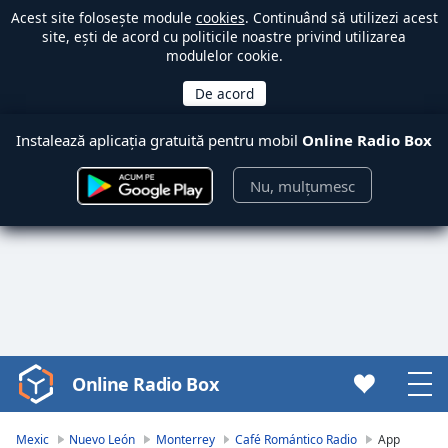
Acest site folosește module
cookies
. Continuând să utilizezi acest
site, ești de acord cu politicile noastre privind utilizarea
modulelor cookie.
Instalează aplicația gratuită pentru mobil
Online Radio Box
Nu, mulțumesc
Online Radio Box
Video
Player
is
Mexic
Nuevo León
Monterrey
Café Romántico Radio
App