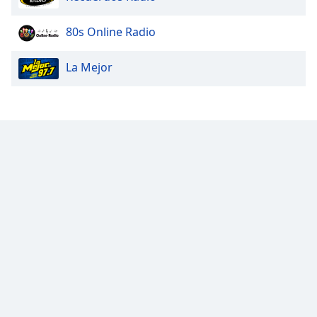
Opacity
80s Online Radio
La Mejor
Caption
Area
Background
Color
Opacity
Font
Size
Text
Edge
Style