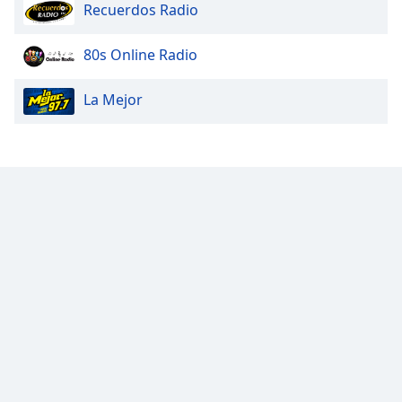
Color
Recuerdos Radio
Opacity
80s Online Radio
La Mejor
Caption
Area
Background
Color
Opacity
Font
Size
Text
Edge
Style