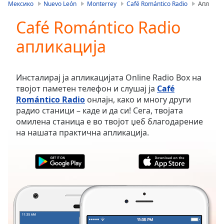
is
Мексико
Nuevo León
Monterrey
Café Romántico Radio
Апл
loading.
Café Romántico Radio
Play
Video
апликација
Play
Skip
Backward
Skip
Инсталирај ја апликацијата Online Radio Box на
Forward
твојот паметен телефон и слушај ја
Café
Mute
Romántico Radio
онлајн, како и многу други
Current
радио станици – каде и да си! Сега, твојата
Time
0:00
омилена станица е во твојот џеб благодарение
/
на нашата практична апликација.
Duration
-:-
Loaded
:
0.00%
Stream
Type
LIVE
Seek to
live,
currently
behind
live
LIVE