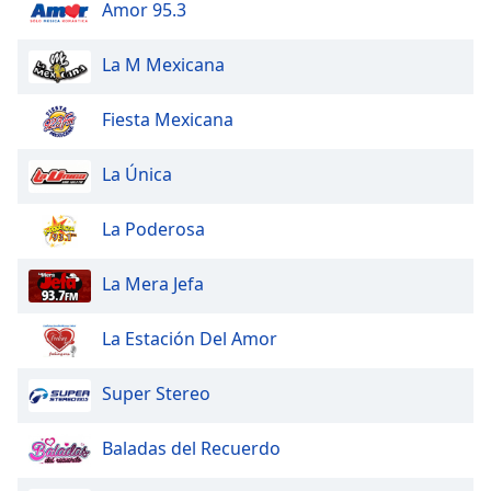
Beginning
Amor 95.3
of
dialog
La M Mexicana
window.
Escape
Fiesta Mexicana
will
cancel
and
La Única
close
the
La Poderosa
window.
La Mera Jefa
Text
Color
La Estación Del Amor
Opacity
Super Stereo
Text
Baladas del Recuerdo
Background