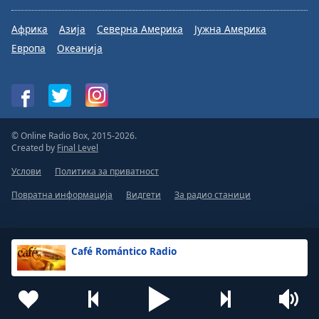
Африка
Азија
Северна Америка
Јужна Америка
Европа
Океанија
© Online Radio Box, 2015-2026.
Created by
Final Level
Услови
Политика за приватност
Повратна информација
Видгети
За радио станици
Café Romántico Radio