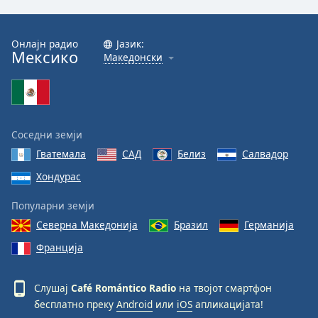
Font
Family
Онлајн радио
Јазик:
Мексико
Македонски
Reset
Done
Close
Modal
Соседни земји
Dialog
End
Гватемала
САД
Белиз
Салвадор
of
Хондурас
dialog
window.
Популарни земји
Северна Македонија
Бразил
Германија
Франција
Слушај
Café Romántico Radio
на твојот смартфон
бесплатно преку
Android
или
iOS
апликацијата!